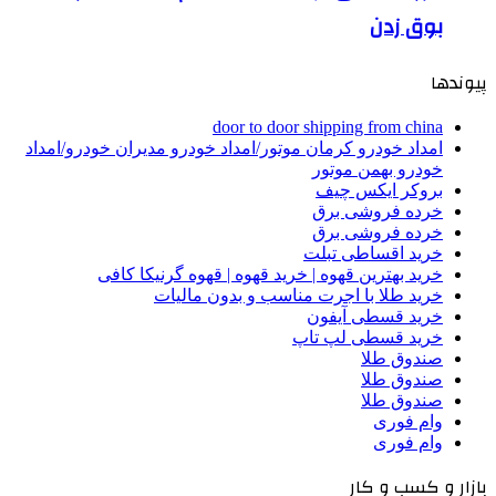
بوق زدن
پیوندها
door to door shipping from china
امداد خودرو کرمان موتور/امداد خودرو مدیران خودرو/امداد
خودرو بهمن موتور
بروکر ایکس چیف
خرده فروشی برق
خرده فروشی برق
خرید اقساطی تبلت
خرید بهترین قهوه | خرید قهوه | قهوه گرنیکا کافی
خرید طلا با اجرت مناسب و بدون مالیات
خرید قسطی آیفون
خرید قسطی لپ تاپ
صندوق طلا
صندوق طلا
صندوق طلا
وام فوری
وام فوری
بازار و کسب و کار