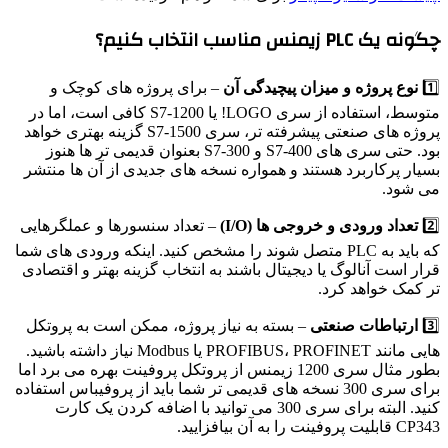
چگونه یک PLC زیمنس مناسب انتخاب کنیم؟
1️⃣
نوع پروژه و میزان پیچیدگی آن
– برای پروژه های کوچک و
متوسط، استفاده از سری LOGO! یا S7-1200 کافی است، اما در
پروژه های صنعتی پیشرفته تر، سری S7-1500 گزینه بهتری خواهد
بود. حتی سری های S7-400 و S7-300 بعنوان قدیمی تر ها هنوز
بسیار پرکاربرد هستند و همواره نسخه های جدیدی از آن ها منتشر
می شود.
2️⃣
تعداد ورودی و خروجی ها (I/O)
– تعداد سنسورها و عملگرهایی
که باید به PLC متصل شوند را مشخص کنید. اینکه ورودی های شما
قرار است آنالوگ یا دیجیتال باشند به انتخاب گزینه بهتر و اقتصادی
تر کمک خواهد کرد.
3️⃣
ارتباطات صنعتی
– بسته به نیاز پروژه، ممکن است به پروتکل
هایی مانند PROFIBUS، PROFINET یا Modbus نیاز داشته باشید.
بطور مثال سری 1200 زیمنس از پروتکل پروفینت بهره می برد اما
برای سری 300 نسخه های قدیمی تر شما باید از پروفیباس استفاده
کنید. البته برای سری 300 می توانید با اضافه کردن یک کارت
CP343 قابلیت پروفینت را به آن بیافزایید.