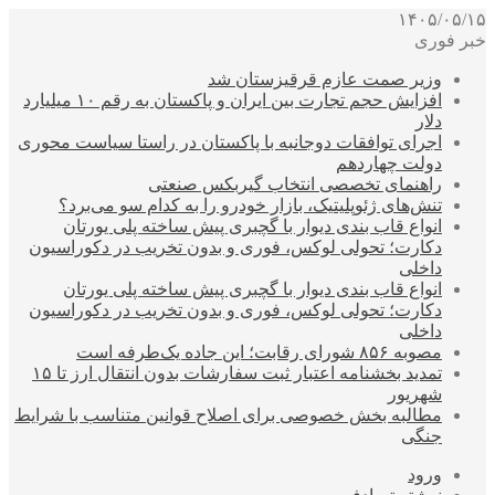
۱۴۰۵/۰۵/۱۵
خبر فوری
وزیر صمت عازم قرقیزستان شد
افزایش حجم تجارت بین ایران و پاکستان به رقم ۱۰ میلیارد
دلار
اجرای توافقات دوجانبه با پاکستان در راستا سیاست محوری
دولت چهاردهم
راهنمای تخصصی انتخاب گیربکس صنعتی
تنش‌های ژئوپلیتیک، بازار خودرو را به کدام سو می‌برد؟
انواع قاب بندی دیوار با گچبری پیش ساخته پلی یورتان
دکارت؛ تحولی لوکس، فوری و بدون تخریب در دکوراسیون
داخلی
انواع قاب بندی دیوار با گچبری پیش ساخته پلی یورتان
دکارت؛ تحولی لوکس، فوری و بدون تخریب در دکوراسیون
داخلی
مصوبه ۸۵۶ شورای رقابت؛ این جاده یک‌طرفه است
تمدید بخشنامه اعتبار ثبت سفارشات بدون انتقال ارز تا ۱۵
شهریور
مطالبه بخش خصوصی برای اصلاح قوانین متناسب با شرایط
جنگی
ورود