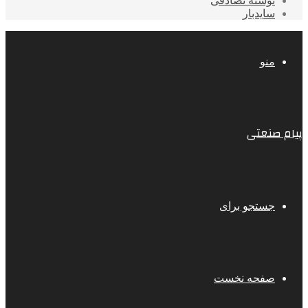
نوشته تصادفی
سایدبار
منو
پیام صنعتی
جستجو برای
صفحه نخست