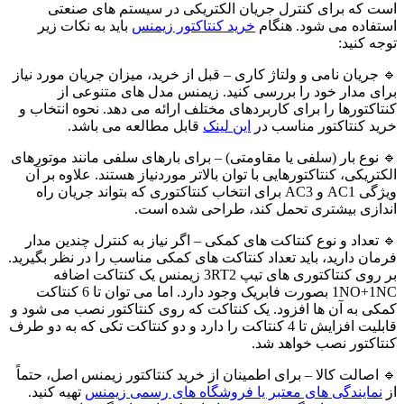
است که برای کنترل جریان الکتریکی در سیستم های صنعتی
استفاده می شود. هنگام
خرید کنتاکتور زیمنس
باید به نکات زیر
توجه کنید:
🔹 جریان نامی و ولتاژ کاری – قبل از خرید، میزان جریان مورد نیاز
برای مدار خود را بررسی کنید. زیمنس مدل های متنوعی از
کنتاکتورها را برای کاربردهای مختلف ارائه می دهد. نحوه انتخاب و
خرید کنتاکتور مناسب در
این لینک
قابل مطالعه می باشد.
🔹 نوع بار (سلفی یا مقاومتی) – برای بارهای سلفی مانند موتورهای
الکتریکی، کنتاکتورهایی با توان بالاتر موردنیاز هستند. علاوه بر آن
ویژگی AC1 و AC3 برای انتخاب کنتاکتوری که بتواند جریان راه
اندازی بیشتری تحمل کند، طراحی شده است.
🔹 تعداد و نوع کنتاکت های کمکی – اگر نیاز به کنترل چندین مدار
فرمان دارید، باید تعداد کنتاکت های کمکی مناسب را در نظر بگیرید.
بر روی کنتاکتوری های تیپ 3RT2 زیمنس یک کنتاکت اضافه
1NO+1NC بصورت فابریک وجود دارد. اما می توان تا 6 کنتاکت
کمکی به آن ها افزود. یک کنتاکت که روی کنتاکتور نصب می شود و
قابلیت افزایش تا 4 کنتاکت را دارد و دو کنتاکت تکی که به دو طرف
کنتاکتور نصب خواهد شد.
🔹 اصالت کالا – برای اطمینان از خرید کنتاکتور زیمنس اصل، حتماً
از
نمایندگی های معتبر یا فروشگاه های رسمی زیمنس
تهیه کنید.