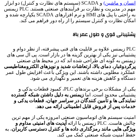
انسان و ماشین)
و SCADA (سیستم های نظارت و کنترل) دو ابزار
مهم در مدیریت و نظارت بر فرآیندهای صنعتی هستند. PLC زیمنس
به راحتی با پنل های HMI و نرم افزارهای SCADA یکپارچه شده و
امکان نظارت و کنترل سیستم را از راه دور فراهم می کند.
پشتیبانی قوی و طول عمر بالا
‌PLC زیمنس علاوه بر قابلیت های فنی پیشرفته، از نظر دوام و
پشتیبانی نیز یکی از بهترین گزینه ها در بازار است. پی ال سی های
زیمنس به گونه ای طراحی شده اند که در محیط های صنعتی
پرگردوغبار، دمای بالا، ارتعاشات شدید و نویزهای الکترومغناطیسی
عملکرد مطلوبی داشته باشند. این ویژگی باعث افزایش طول عمر
دستگاه و کاهش هزینه های تعمیر و نگهداری می شود.
یکی از مشکلات برخی برندهای PLC، کمبود قطعات یدکی و
پشتیبانی محدود است. اما
زیمنس به دلیل داشتن شبکه گسترده
نمایندگی ها و تأمین کنندگان در سراسر جهان، قطعات یدکی و
خدمات پس از فروش قابل اطمینانی ارائه می دهد
.
امنیت سیستم های اتوماسیون صنعتی امروزه یکی از مهم ترین
چالش هاست. PLC زیمنس با ارائه
آپدیت های امنیتی مداوم و
ویژگی هایی مانند رمزگذاری داده ها و کنترل دسترسی کاربران
، به
حفظ امنیت شبکه صنعتی کمک می کند.