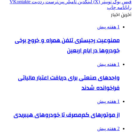
فیس بوک
توییتر (X)
لینکدین
‫تامبلر
‫پین‌ترست
‫رددیت
‫VKontakte
رایانامه
چاپ
آخرین اخبار
1 هفته پیش
ممنوعیت رجیستری تلفن همراه و خروج برخی
خودروها در ایام اربعین
1 هفته پیش
واحدهای صنعتی برای دریافت اعتبار مالیاتی
فراخوانده شدند
1 هفته پیش
از موتورهای کم‌مصرف تا خودروهای هیبریدی
2 هفته پیش