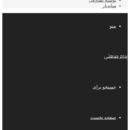
نوشته تصادفی
سایدبار
منو
پیام صنعتی
جستجو برای
صفحه نخست