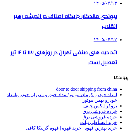
۱۴۰۵/۰۴/۱۳
پیوندی ماندگار؛ جایگاه اصناف در اندیشه رهبر
انقلاب
۱۴۰۵/۰۴/۱۲
اتحادیه های صنفی تهران در روزهای ۱۳ تا ۱۶ تیر
تعطیل است
پیوندها
door to door shipping from china
امداد خودرو کرمان موتور/امداد خودرو مدیران خودرو/امداد
خودرو بهمن موتور
بروکر ایکس چیف
خرده فروشی برق
خرده فروشی برق
خرید اقساطی تبلت
خرید بهترین قهوه | خرید قهوه | قهوه گرنیکا کافی