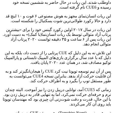
داوطلب شدند. این ربات در حال حاضر به ششمین نسخه خود
رسیده و CUE6 نام گرفته است.
این ربات انسان‌نمای مجهز به هوش مصنوعی ۶ فوت و ۱۰ اینچ قد
دارد و حالا رکورد طولانی‌ترین شوت بسکتبال را شکسته است.
این ربات در سال ۲۰۱۷ اولین رکورد گینس خود را برای «بیشترین
پرتاب آزاد متوالی توسط یک ربات انسان‌نما(با کمک)» به دست آورد.
این ربات پس از ۶ ساعت و ۳۵ دقیقه توانست ۲۰۲۰ پرتاب آزاد
متوالی انجام دهد.
این تلاش نه به این دلیل که CUE پرتابی را از دست داد، بلکه به این
دلیل که با عدد سال برگزاری بازی‌های المپیک تابستانی و پارالمپیک
توکیو مصادف شد، در همان عدد ۲۰۲۰ پایان یافت.
پس از آن تیم توسعه تویوتا نیت کرد CUE را هیجان‌انگیزتر کند و به
آن قابلیت حرکت آزاد بدهد. بنابراین نسخه CUE4 می‌توانست به
‌طور مستقل توپ را بگیرد و به اطراف حرکت کند.
زمانی که CUE5 آمد، توانایی دریبل زدن را نیز آموخت. البته چندان
نرم و حرفه‌ای حرکت نمی‌کرد، اما به تنهایی قادر به دریبل زدن بود.
با این حال، قدرت و دقت شوت‌زنی آن چیزی بود که مهندسان تویوتا
باید روی آن کار می‌کردند.
توموهیرو نومی(Tomohiro Nomi) رهبر پروژه CUE به رسانه