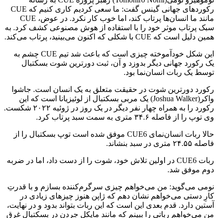
رکوردهای جهانی گینس گفت: ما سعی کردیم کاری کنیم که CUE
مانند ما انسان‌ها پرتاب کند، اما خوب کار نکرد. در عوض، CUE
سبک پرتاب موثر خود را با استفاده از هوش مصنوعی کشف کرد. به
همین دلیل است که CUE با شکلی که اکنون می‌بینید، پرتاب می‌کند.
این شکل خودآموخته چیزی است که باعث شد تیم CUE چشم به
یک رکورد جهانی دیگر بدوزد و آن، ثبت دورترین شوت بسکتبال
توسط یک ربات انسان‌نما بود.
رکورد دورترین شوت در حقیقت متعلق به یک انسان است. جاشوا
واکر(Joshua Walker) یک مربی بسکتبال از لوئیزیانا است که این
رکورد را به همراه چهار نفر دیگر در یک روز در ژوئیه ۲۰۲۲ شکست.
وی توپ را از فاصله ۳۴.۶ متری به سمت سبد پرتاب کرد.
حالا ربات انسان‌نمای CUE6 موفق شده است توپ بسکتبال را از
فاصله ۲۴.۵۵ متری در سبد بنشاند.
ربات CUE6 در اولین تلاش خود، شوت را از دست داد، اما در ضربه
دوم موفق شد.
نومی می‌گوید: من می‌خواهم چیزی سرگرم‌کننده بسازم و با قدرتِ
کارِ دستی می‌خواهم نشان دهم که ژاپن هنوز چیزهای زیادی در
آستین دارد. قدم بعدی این است که این ربات بتواند بدود و در نهایت،
من می‌خواهم رباتی را ببینم که مانند مایکل جردن در بسکتبال غرق