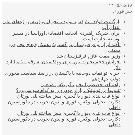
۱۴۰۵/۰۵/۱۸
خبر فوری
بازگشت فولاد مبارکه به تولید با تحویل ورق به پروژه‌های ملی
انتقال آب
ایران، شریک راهبردی اتحادیه اقتصادی اوراسیا در مسیر
توسعه تجارت است
تاکید ایران و قرقیزستان بر گسترش همکاری‌های تجاری و
معدنی
وزیر صمت عازم قرقیزستان شد
افزایش حجم تجارت بین ایران و پاکستان به رقم ۱۰ میلیارد
دلار
اجرای توافقات دوجانبه با پاکستان در راستا سیاست محوری
دولت چهاردهم
راهنمای تخصصی انتخاب گیربکس صنعتی
تنش‌های ژئوپلیتیک، بازار خودرو را به کدام سو می‌برد؟
انواع قاب بندی دیوار با گچبری پیش ساخته پلی یورتان
دکارت؛ تحولی لوکس، فوری و بدون تخریب در دکوراسیون
داخلی
انواع قاب بندی دیوار با گچبری پیش ساخته پلی یورتان
دکارت؛ تحولی لوکس، فوری و بدون تخریب در دکوراسیون
داخلی