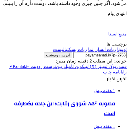
می‌شود. اگر چنین چیزی وجود داشته باشد، دوست دارم آن را ببینم.
انتهای پیام
منبع:ایسنا
برچسب ها
تویوتا
ربات انسان نما
ربات بسکتبالیست
آدرس رونوشت
خواندن این مطلب 2 دقیقه زمان میبرد
فیس بوک
توییتر (X)
لینکدین
‫تامبلر
‫پین‌ترست
‫رددیت
‫VKontakte
رایانامه
چاپ
آخرین اخبار
1 هفته پیش
مصوبه ۸۵۶ شورای رقابت؛ این جاده یک‌طرفه
است
1 هفته پیش