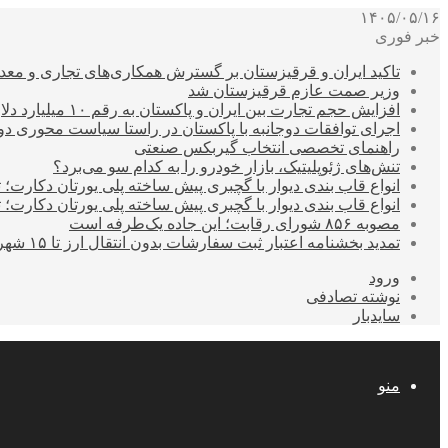
۱۴۰۵/۰۵/۱۶
خبر فوری
تاکید ایران و قرقیزستان بر گسترش همکاری‌های تجاری و معد
وزیر صمت عازم قرقیزستان شد
افزایش حجم تجارت بین ایران و پاکستان به رقم ۱۰ میلیارد دلار
اجرای توافقات دوجانبه با پاکستان در راستا سیاست محوری د
راهنمای تخصصی انتخاب گیربکس صنعتی
تنش‌های ژئوپلیتیک، بازار خودرو را به کدام سو می‌برد؟
انواع قاب بندی دیوار با گچبری پیش ساخته پلی یورتان دکارت
انواع قاب بندی دیوار با گچبری پیش ساخته پلی یورتان دکارت
مصوبه ۸۵۶ شورای رقابت؛ این جاده یک‌طرفه است
تمدید بخشنامه اعتبار ثبت سفارشات بدون انتقال ارز تا ۱۵ شهریور
ورود
نوشته تصادفی
سایدبار
منو