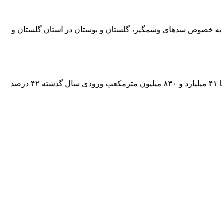
 و به خصوص سدهای وشمگیر، گلستان و بوستان در استان گلستان و
در مجموع از ابتدای سال آبی جاری تا پانزدهم شهریور ۲۴ میلیارد و ۳۳۰ میلیون مترمکعب آب وارد سدهای کشور شده است که در مقایسه با ۴۱ میلیارد و ۸۳۰ میلیون مترمکعب ورودی سال گذشته ۴۲ درصد