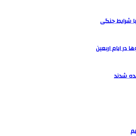
ا شرایط جنگی
 در ایام اربعین
نده شدند
یم