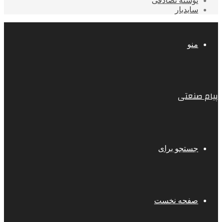
نوشته تصادفی
سایدبار
منو
پیام صنعتی
جستجو برای
صفحه نخست