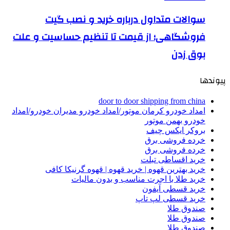
سوالات متداول درباره خرید و نصب گیت
فروشگاهی؛ از قیمت تا تنظیم حساسیت و علت
بوق زدن
پیوندها
door to door shipping from china
امداد خودرو کرمان موتور/امداد خودرو مدیران خودرو/امداد
خودرو بهمن موتور
بروکر ایکس چیف
خرده فروشی برق
خرده فروشی برق
خرید اقساطی تبلت
خرید بهترین قهوه | خرید قهوه | قهوه گرنیکا کافی
خرید طلا با اجرت مناسب و بدون مالیات
خرید قسطی آیفون
خرید قسطی لپ تاپ
صندوق طلا
صندوق طلا
صندوق طلا