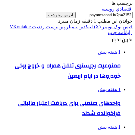
برچسب ها
اقتصادي
روسيه
آدرس رونوشت
خواندن این مطلب 1 دقیقه زمان میبرد
فیس بوک
توییتر (X)
لینکدین
‫تامبلر
‫پین‌ترست
‫رددیت
‫VKontakte
رایانامه
چاپ
آخرین اخبار
1 هفته پیش
ممنوعیت رجیستری تلفن همراه و خروج برخی
خودروها در ایام اربعین
1 هفته پیش
واحدهای صنعتی برای دریافت اعتبار مالیاتی
فراخوانده شدند
1 هفته پیش