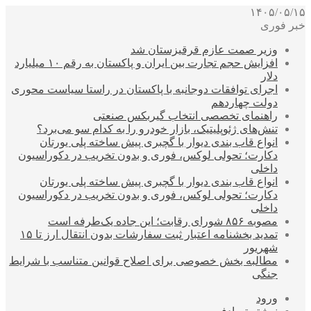
۱۴۰۵/۰۵/۱۵
خبر فوری
وزیر صمت عازم قرقیزستان شد
افزایش حجم تجارت بین ایران و پاکستان به رقم ۱۰ میلیارد
دلار
اجرای توافقات دوجانبه با پاکستان در راستا سیاست محوری
دولت چهاردهم
راهنمای تخصصی انتخاب گیربکس صنعتی
تنش‌های ژئوپلیتیک، بازار خودرو را به کدام سو می‌برد؟
انواع قاب بندی دیوار با گچبری پیش ساخته پلی یورتان
دکارت؛ تحولی لوکس، فوری و بدون تخریب در دکوراسیون
داخلی
انواع قاب بندی دیوار با گچبری پیش ساخته پلی یورتان
دکارت؛ تحولی لوکس، فوری و بدون تخریب در دکوراسیون
داخلی
مصوبه ۸۵۶ شورای رقابت؛ این جاده یک‌طرفه است
تمدید بخشنامه اعتبار ثبت سفارشات بدون انتقال ارز تا ۱۵
شهریور
مطالبه بخش خصوصی برای اصلاح قوانین متناسب با شرایط
جنگی
ورود