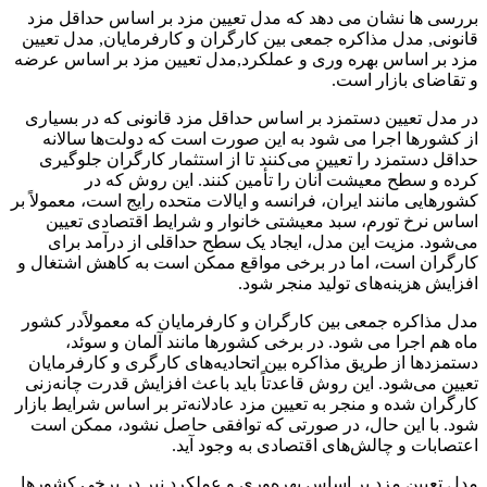
بررسی ها نشان می دهد که مدل تعیین مزد بر اساس حداقل مزد
قانونی, مدل مذاکره جمعی بین کارگران و کارفرمایان, مدل تعیین
مزد بر اساس بهره وری و عملکرد,مدل تعیین مزد بر اساس عرضه
و تقاضای بازار است.
در مدل تعیین دستمزد بر اساس حداقل مزد قانونی که در بسیاری
از کشورها اجرا می شود به این صورت است که دولت‌ها سالانه
حداقل دستمزد را تعیین می‌کنند تا از استثمار کارگران جلوگیری
کرده و سطح معیشت آنان را تأمین کنند. این روش که در
کشورهایی مانند ایران، فرانسه و ایالات متحده رایج است، معمولاً بر
اساس نرخ تورم، سبد معیشتی خانوار و شرایط اقتصادی تعیین
می‌شود. مزیت این مدل، ایجاد یک سطح حداقلی از درآمد برای
کارگران است، اما در برخی مواقع ممکن است به کاهش اشتغال و
افزایش هزینه‌های تولید منجر شود.
مدل مذاکره جمعی بین کارگران و کارفرمایان که معمولاً‌در کشور
ماه هم اجرا می شود. در برخی کشورها مانند آلمان و سوئد،
دستمزدها از طریق مذاکره بین اتحادیه‌های کارگری و کارفرمایان
تعیین می‌شود. این روش قاعدتاً‌ باید باعث افزایش قدرت چانه‌زنی
کارگران شده و منجر به تعیین مزد عادلانه‌تر بر اساس شرایط بازار
شود. با این حال، در صورتی که توافقی حاصل نشود، ممکن است
اعتصابات و چالش‌های اقتصادی به وجود آید.
مدل تعیین مزد بر اساس بهره‌وری و عملکرد نیر در برخی کشورها