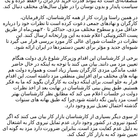
منصفانه‌ای است که بتواند قدرت خرید کارگران را حفظ کرده و یک
سیاست پایدار و بدون نوسان را در طول سال‌های مختلف دنبال کند.
در همین راستا وزارت کار از همه کارشناسان، کارفرمایان،
کارگران و نهادهای جمعی دعوت کرده است تا نظرات خود را درباره
حداقل مزد و سطوح مختلف مزدی، حداکثر تا ۲۰بهمن‌ماه از طریق
پست الکترونیکی اعلام‌ شده به این وزارتخانه ارسال کنند. این
نظرات در جلسات شورای عالی کار مورد بررسی قرار می گیرد تا
شیوه‌ای جدید و مؤثر برای تعیین دستمزدها در ایران ارائه شود.
برخی از کارشناسان این اقدام وزیرکار شلوغ بازی دولت هنگام
تعیین مزد می دانند, بیان می کنند با توجه به اینکه در حال حاضر
عقب ماندگی مزدی کارگران بسیار زیاد است و همواره دولت هم
بهانه های مختلف برای افزایش منطقی مزد داشته است, این اقدام
فرار به جلو است, برای اینکه دولت به کارگران بگوید که ما به فکر
هستیم, طبق پیش بینی کارشناسان در نهایت بعد از اخذ نظرات
دولت در جلسات اعلام می کند که مطابق نظر کارشناسان بهتر
است مزد پایین نگه داشته شود,‌چرا که طبق بهانه های سنوات
گذشته احتمال تعدیل نیرو وجود دارد.
از سوی دیگر بسیاری از کارشناسان بازار کار بیان می کنند که اگر
کمبود نیروی در کشور وجود دارد, عدم تمایل نیروی کار به اشتغال
به دلیل عدم کفایت مزد است. بنابراین ضرورت دارد مزد به گونه ای
تعیین شود که به بازار کار کمک کند.