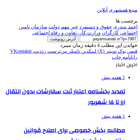
منبع:همشهری آنلاین
برچسب ها
احمد میدری
حقوق و دستمزد
خبر مهم
دولت
سازمان تامین
اجتماعی
کارگران
وزارت کار، تعاون و رفاه اجتماعی
آدرس رونوشت
خواندن این مطلب 4 دقیقه زمان میبرد
فیس بوک
توییتر (X)
لینکدین
‫تامبلر
‫پین‌ترست
‫رددیت
‫VKontakte
رایانامه
چاپ
آخرین اخبار
1 هفته پیش
تمدید بخشنامه اعتبار ثبت سفارشات بدون انتقال
ارز تا ۱۵ شهریور
1 هفته پیش
مطالبه بخش خصوصی برای اصلاح قوانین