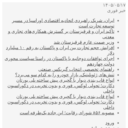
۱۴۰۵/۰۵/۱۷
خبر فوری
ایران، شریک راهبردی اتحادیه اقتصادی اوراسیا در مسیر
توسعه تجارت است
تاکید ایران و قرقیزستان بر گسترش همکاری‌های تجاری و
معدنی
وزیر صمت عازم قرقیزستان شد
افزایش حجم تجارت بین ایران و پاکستان به رقم ۱۰ میلیارد
دلار
اجرای توافقات دوجانبه با پاکستان در راستا سیاست محوری
دولت چهاردهم
راهنمای تخصصی انتخاب گیربکس صنعتی
تنش‌های ژئوپلیتیک، بازار خودرو را به کدام سو می‌برد؟
انواع قاب بندی دیوار با گچبری پیش ساخته پلی یورتان
دکارت؛ تحولی لوکس، فوری و بدون تخریب در دکوراسیون
داخلی
انواع قاب بندی دیوار با گچبری پیش ساخته پلی یورتان
دکارت؛ تحولی لوکس، فوری و بدون تخریب در دکوراسیون
داخلی
مصوبه ۸۵۶ شورای رقابت؛ این جاده یک‌طرفه است
ورود