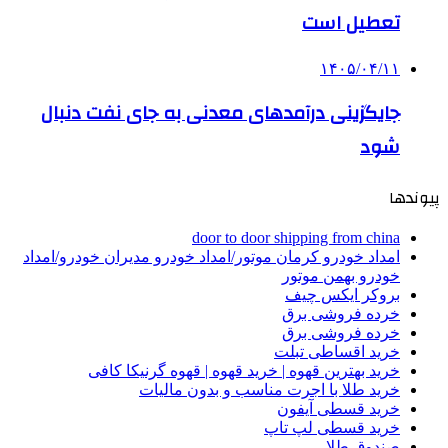
تعطیل است
۱۴۰۵/۰۴/۱۱
جایگزینی درآمدهای معدنی به جای نفت دنبال
شود
پیوندها
door to door shipping from china
امداد خودرو کرمان موتور/امداد خودرو مدیران خودرو/امداد
خودرو بهمن موتور
بروکر ایکس چیف
خرده فروشی برق
خرده فروشی برق
خرید اقساطی تبلت
خرید بهترین قهوه | خرید قهوه | قهوه گرنیکا کافی
خرید طلا با اجرت مناسب و بدون مالیات
خرید قسطی آیفون
خرید قسطی لپ تاپ
صندوق طلا