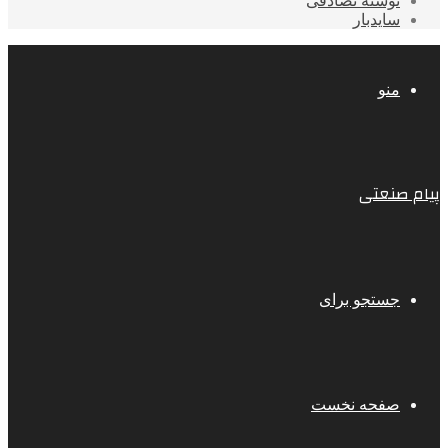
نوشته تصادفی
سایدبار
منو
پیام صنعتی
جستجو برای
صفحه نخست