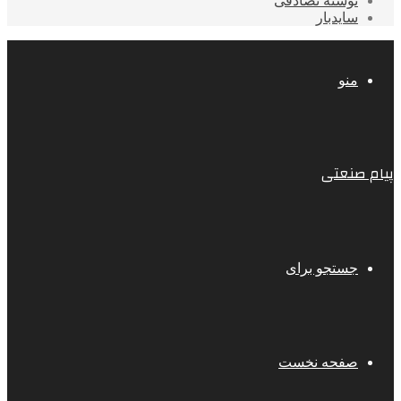
نوشته تصادفی
سایدبار
منو
پیام صنعتی
جستجو برای
صفحه نخست