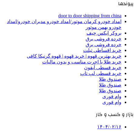
پیوندها
door to door shipping from china
امداد خودرو کرمان موتور/امداد خودرو مدیران خودرو/امداد
خودرو بهمن موتور
بروکر ایکس چیف
خرده فروشی برق
خرده فروشی برق
خرید اقساطی تبلت
خرید بهترین قهوه | خرید قهوه | قهوه گرنیکا کافی
خرید طلا با اجرت مناسب و بدون مالیات
خرید قسطی آیفون
خرید قسطی لپ تاپ
صندوق طلا
صندوق طلا
صندوق طلا
وام فوری
وام فوری
بازار و کسب و کار
۱۴۰۴/۰۲/۱۶