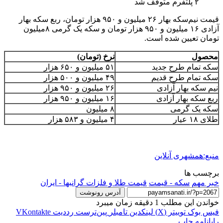
۲ پلتفرم متوقف شد
قیمت نیم‌سکه بهار ۲۶ میلیون و ۹۵۰ هزار تومان، ربع سکه بهار
آزادی ۱۶ میلیون و ۹۵۰ هزار تومان و سکه یک‌ گرمی ۸میلیون
تومان تعیین شده است.
محصول
نرخ (تومان)
سکه تمام طرح جدید
۵۱ میلیون و ۶۵۰ هزار
سکه تمام طرح قدیم
۴۹ میلیون و ۵۰۰ هزار
نیم سکه بهار آزادی
۲۶ میلیون و ۹۵۰ هزار
ربع سکه بهار آزادی
۱۶ میلیون و ۹۵۰ هزار
سکه یک گرمی
۸ میلیون
طلای ۱۸ عیار
۴ میلیون و ۵۸۳ هزار
منبع:همشهری آنلاین
برچسب ها
خبر مهم
سکه - قیمت
قیمت طلا و فلزات گرانبها - ایران
آدرس رونوشت
خواندن این مطلب 1 دقیقه زمان میبرد
فیس بوک
توییتر (X)
لینکدین
‫تامبلر
‫پین‌ترست
‫رددیت
‫VKontakte
رایانامه
چاپ