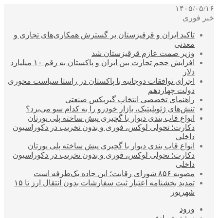
۱۴۰۵/۰۵/۱۶
خبر فوری
تاکید ایران و قرقیزستان بر گسترش همکاری‌های تجاری و
معدنی
وزیر صمت عازم قرقیزستان شد
افزایش حجم تجارت بین ایران و پاکستان به رقم ۱۰ میلیارد
دلار
اجرای توافقات دوجانبه با پاکستان در راستا سیاست محوری
دولت چهاردهم
راهنمای تخصصی انتخاب گیربکس صنعتی
تنش‌های ژئوپلیتیک، بازار خودرو را به کدام سو می‌برد؟
انواع قاب بندی دیوار با گچبری پیش ساخته پلی یورتان
دکارت؛ تحولی لوکس، فوری و بدون تخریب در دکوراسیون
داخلی
انواع قاب بندی دیوار با گچبری پیش ساخته پلی یورتان
دکارت؛ تحولی لوکس، فوری و بدون تخریب در دکوراسیون
داخلی
مصوبه ۸۵۶ شورای رقابت؛ این جاده یک‌طرفه است
تمدید بخشنامه اعتبار ثبت سفارشات بدون انتقال ارز تا ۱۵
شهریور
ورود