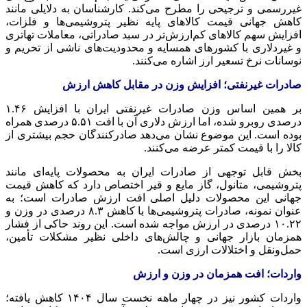
غیررسمی و ترجیحی را مطرح می‌کند. کارشناسان به دلایلی مانند
کاهش جهانی قیمت کالاهای پایه نظیر پتروشیمی‌ها و فلزات،
افزایش سهم کالاهای کم‌ارزش‌تر در سبد صادراتی، معاملات
تهاتری
و
غیردلاری
با کشورهای همسایه و محدودیت‌های ناشی از تحریم و
نوسانات نرخ تسعیر ارز اشاره می‌کنند.
صادرات غیرنفتی؛ افزایش وزن در مقابل کاهش ارزش
بر همین اساس وزن صادرات غیرنفتی ایران با افزایش ۱.۴۶
درصدی روبرو شده، اما ارزش دلاری آن با افت ۵.۵۱ درصدی همراه
بوده است. این موضوع نشان می‌دهد صادرکنندگان حجم بیشتری از
کالا را با قیمت کمتر عرضه می‌کنند.
بخش قابل توجهی از صادرات ایران به محصولات پایه‌ای مانند
پتروشیمی، متانول، گاز مایع و قیر اختصاص دارد که کاهش قیمت
جهانی این محصولات دلیل اصلی افت ارزش صادرات است؛ به
عنوان نمونه، صادرات پتروشیمی‌ها با کاهش ۸.۳ درصدی در وزن و
۱۰.۲۲ درصدی در ارزش مواجه شده است. این روند حاکی از فشار
همزمان بازار جهانی و چالش‌های داخلی نظیر مشکلات تأمین،
حمل‌ونقل و اختلالات ارزی است.
واردات؛ افت همزمان در وزن و ارزش
واردات کشور نیز در چهار ماهه نخست سال ۱۴۰۴ کاهش یافته؛