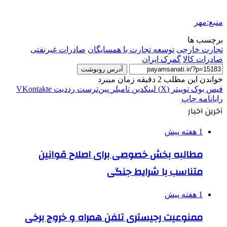
منبع:مهر
برچسب ها
تجارت خارجی
توسعه تجارت با همسایگان
صادرات غیرنفتی
صادرات کالا
گمرک ایران
آدرس رونوشت
خواندن این مطلب 2 دقیقه زمان میبرد
فیس بوک
توییتر (X)
لینکدین
‫تامبلر
‫پین‌ترست
‫رددیت
‫VKontakte
رایانامه
چاپ
آخرین اخبار
1 هفته پیش
مطالبه بخش خصوصی برای اصلاح قوانین
متناسب با شرایط جنگی
1 هفته پیش
ممنوعیت رجیستری تلفن همراه و خروج برخی