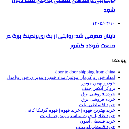
جایگزینی درآمدهای معدنی به جای نفت دنبال
شود
۱۴۰۵/۰۴/۱۰
تایتان معرفی شد؛ روایتی از یک ری‌برندینگ بزرگ در
صنعت فولاد کشور
پیوندها
door to door shipping from china
امداد خودرو کرمان موتور/امداد خودرو مدیران خودرو/امداد
خودرو بهمن موتور
بروکر ایکس چیف
خرده فروشی برق
خرده فروشی برق
خرید اقساطی تبلت
خرید بهترین قهوه | خرید قهوه | قهوه گرنیکا کافی
خرید طلا با اجرت مناسب و بدون مالیات
خرید قسطی آیفون
خرید قسطی لپ تاپ