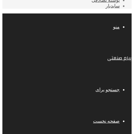
نوشته تصادفی
سایدبار
منو
پیام صنعتی
جستجو برای
صفحه نخست