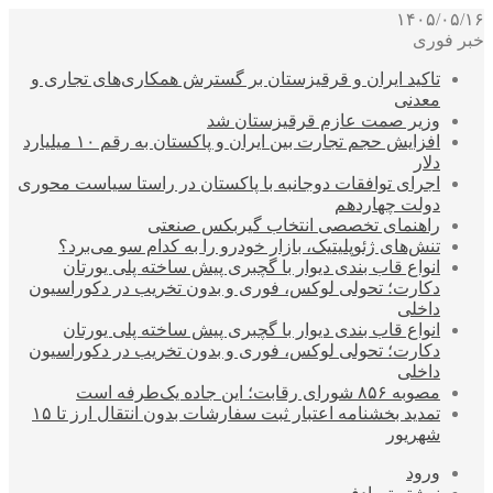
۱۴۰۵/۰۵/۱۶
خبر فوری
تاکید ایران و قرقیزستان بر گسترش همکاری‌های تجاری و
معدنی
وزیر صمت عازم قرقیزستان شد
افزایش حجم تجارت بین ایران و پاکستان به رقم ۱۰ میلیارد
دلار
اجرای توافقات دوجانبه با پاکستان در راستا سیاست محوری
دولت چهاردهم
راهنمای تخصصی انتخاب گیربکس صنعتی
تنش‌های ژئوپلیتیک، بازار خودرو را به کدام سو می‌برد؟
انواع قاب بندی دیوار با گچبری پیش ساخته پلی یورتان
دکارت؛ تحولی لوکس، فوری و بدون تخریب در دکوراسیون
داخلی
انواع قاب بندی دیوار با گچبری پیش ساخته پلی یورتان
دکارت؛ تحولی لوکس، فوری و بدون تخریب در دکوراسیون
داخلی
مصوبه ۸۵۶ شورای رقابت؛ این جاده یک‌طرفه است
تمدید بخشنامه اعتبار ثبت سفارشات بدون انتقال ارز تا ۱۵
شهریور
ورود