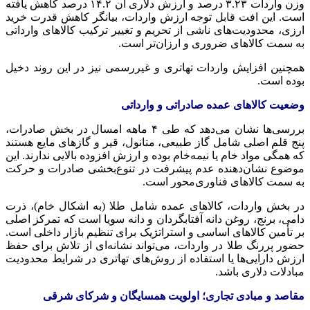
وزن واردات ۳.۲۳ درصد و ارزش دلاری آن ۱۴.۲ درصد کاهش یافته
است. این افت قابل توجه ارزش واردات، بیانگر کاهش قدرت خرید
ارزی، محدودیت‌های ناشی از تحریم و تغییر ترکیب کالاهای وارداتی
به سمت کالاهای ضروری و ارزان‌تر است.
همچنین افزایش واردات
تهاتری
و غیررسمی نیز در این روند دخیل
بوده است.
وضعیت کالاهای عمده صادراتی و وارداتی
بررسی‌ها نشان می‌دهد که طی ۴ ماهه امسال در بخش صادرات،
پنج قلم اصلی شامل گاز طبیعی، متانول، قیر و گازهای مایع هستند
که همگی مواد خام یا نیمه‌خام بوده و ارزش افزوده بالایی ندارند. این
موضوع نشان‌دهنده عدم پیشرفت در تنوع‌بخشی صادرات و حرکت
به سمت کالاهای فناوری‌محور است.
در بخش واردات، کالاهای عمده شامل طلا (به اشکال خام)، ذرت
دامی، برنج، روغن دانه آفتابگردان و دانه سویا است که تمرکز اصلی
بر تأمین کالاهای اساسی و استراتژیک برای تنظیم بازار داخلی است.
حضور پررنگ طلا در واردات، می‌تواند نشانه‌ای از تلاش برای حفظ
ارزش دارایی‌ها یا استفاده از روش‌های
تهاتری
در شرایط محدودیت
مبادلات دلاری باشد.
مقاصد و مبادی تجاری؛ اولویت همسایگان و شرکای شرقی