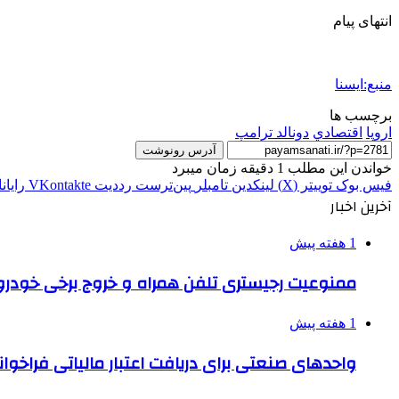
انتهای پیام
منبع:ایسنا
برچسب ها
اروپا
اقتصادي
دونالد ترامپ
آدرس رونوشت
خواندن این مطلب 1 دقیقه زمان میبرد
فیس بوک
توییتر (X)
لینکدین
‫تامبلر
‫پین‌ترست
‫رددیت
‫VKontakte
رایان
آخرین اخبار
1 هفته پیش
ممنوعیت رجیستری تلفن همراه و خروج برخی خودروها
1 هفته پیش
واحدهای صنعتی برای دریافت اعتبار مالیاتی فراخوا