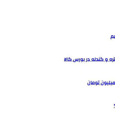
یم
ره و گندله در بورس کالا