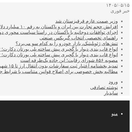
۱۴۰۵/۰۵/۱۵
خبر فوری
وزیر صمت عازم قرقیزستان شد
افزایش حجم تجارت بین ایران و پاکستان به رقم ۱۰ میلیارد دلار
اجرای توافقات دوجانبه با پاکستان در راستا سیاست محوری د
راهنمای تخصصی انتخاب گیربکس صنعتی
تنش‌های ژئوپلیتیک، بازار خودرو را به کدام سو می‌برد؟
انواع قاب بندی دیوار با گچبری پیش ساخته پلی یورتان دکارت
انواع قاب بندی دیوار با گچبری پیش ساخته پلی یورتان دکارت
مصوبه ۸۵۶ شورای رقابت؛ این جاده یک‌طرفه است
تمدید بخشنامه اعتبار ثبت سفارشات بدون انتقال ارز تا ۱۵ شهریور
مطالبه بخش خصوصی برای اصلاح قوانین متناسب با شرایط ج
ورود
نوشته تصادفی
سایدبار
منو