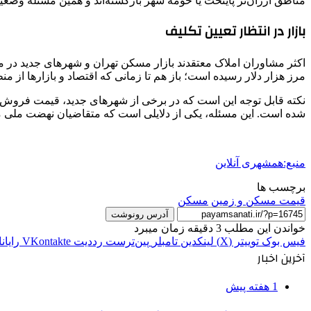
مناطق ارزان‌تر پایتخت یا حومه شهر بازگشته‌اند و همین مسئله وض
بازار در انتظار تعیین تکلیف
مرز هزار دلار رسیده است؛ باز هم تا زمانی که اقتصاد و بازارها از م
شده است. این مسئله، یکی از دلایلی است که متقاضیان نهضت ملی مس
منبع:همشهری آنلاین
برچسب ها
قیمت مسکن و زمین
مسکن
آدرس رونوشت
خواندن این مطلب 3 دقیقه زمان میبرد
فیس بوک
توییتر (X)
لینکدین
‫تامبلر
‫پین‌ترست
‫رددیت
‫VKontakte
رایان
آخرین اخبار
1 هفته پیش