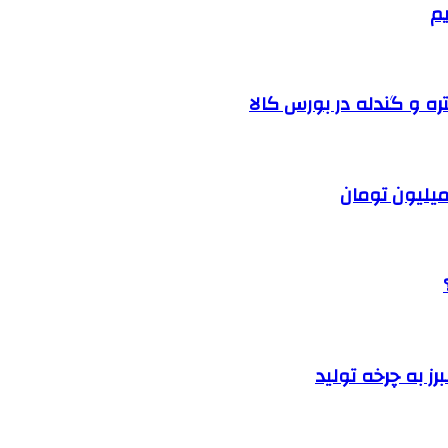
یم
ره و گندله در بورس کالا