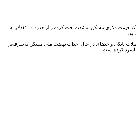
اکثر مشاوران املاک معتقدند بازار مسکن تهران و شهرهای جدید در ماه‌های پیش‌رو در وضعیت انتظار باقی می‌ماند. آن‌ها معتقدند باوجود اینکه قیمت دلاری مسکن به‌شدت افت کرده و از حدود ۱۴۰۰دلار به
بود.
مان‌های زیر ۵ سال و زیر ۱۰سال در مقایسه با میزان آورده و تسهیلات بانکی واحدهای در حال احداث نهضت ملی مسکن به‌صرفه‌تر
دلسرد کرده است.