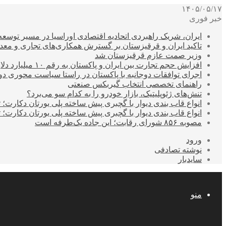
۱۴۰۵/۰۵/۱۷
خبر فوری
ایران، شریک راهبردی اتحادیه اقتصادی اوراسیا در مسیر توسع
تاکید ایران و قرقیزستان بر گسترش همکاری‌های تجاری و معد
وزیر صمت عازم قرقیزستان شد
افزایش حجم تجارت بین ایران و پاکستان به رقم ۱۰ میلیارد دلار
اجرای توافقات دوجانبه با پاکستان در راستا سیاست محوری د
راهنمای تخصصی انتخاب گیربکس صنعتی
تنش‌های ژئوپلیتیک، بازار خودرو را به کدام سو می‌برد؟
انواع قاب بندی دیوار با گچبری پیش ساخته پلی یورتان دکارت
انواع قاب بندی دیوار با گچبری پیش ساخته پلی یورتان دکارت
مصوبه ۸۵۶ شورای رقابت؛ این جاده یک‌طرفه است
ورود
نوشته تصادفی
سایدبار
منو