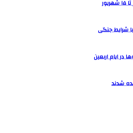
یور
ا شرایط جنگی
 در ایام اربعین
نده شدند