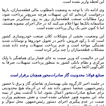
این لحظه واریز نشده است.
وی ادامه داد: با توجه به وضعیت نامطلوب مالی قطعه‌سازان، بارها
درخواست کرده‌ایم که این تسهیلات هرچه سریع‌تر پرداخت شود،
زیرا مطالبات صنعت قطعه‌سازی روز به روز سنگین‌تر می‌شود.
متأسفانه بانک‌ها تنها اعلام می‌کنند که در حال اجرای مصوبه هستند،
اما تا کنون حتی یک ریال پرداخت نشده است.
این وضعیت، بخشی از مشکلات کلان صنعت خودروسازی کشور
است که با رکود فروش، تأخیر در تحویل خودروها و نوسانات شدید
نقدینگی مواجه است و عدم پرداخت تسهیلات وعده داده شده،
مشکلات قطعه‌سازان را چند برابر کرده است.
این در حالیست که وزیر
صمت
به جای فشار برای هماهنگی با بانک
مرکزی و نظام بانکی کشور به منظور پرداخت تسهیلات، صرفاً به
کلی‌گویی اکتفا می‌کند.
صنایع فولاد؛ محدودیت گاز صادرات‌محور همچنان برقرار است
در جلسه اخیر کارگروه ملی بهینه‌سازی تقاضای گاز و برق با حضور
رئیس‌جمهور، شخصاً دستور داده شد که در آذرماه هیچ محدودیتی
برای صنایع صادرات‌محور اعمال نشود، اما با گذشت بیش از نیمه
ماه، این مصوبه هنوز عملیاتی نشده است و نقش مستقیم وزارت
صمت
در عدم پیگیری اجرای دستور رئیس‌جمهور، محل سوال و
اعتراض فعالان صنعتی است.