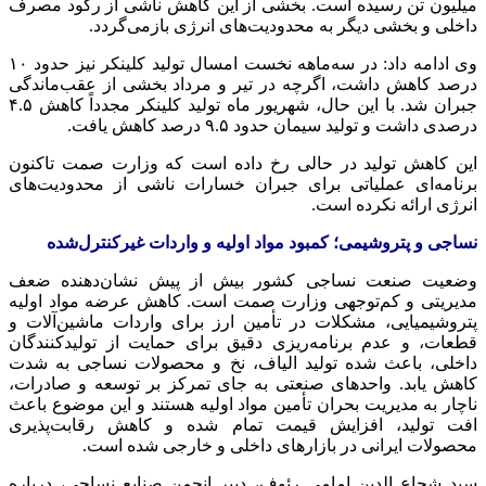
میلیون تن رسیده است. بخشی از این کاهش ناشی از رکود مصرف
داخلی و بخشی دیگر به محدودیت‌های انرژی بازمی‌گردد.
وی ادامه داد: در سه‌ماهه نخست امسال تولید
کلینکر
نیز حدود ۱۰
درصد کاهش داشت، اگرچه در تیر و مرداد بخشی از عقب‌ماندگی
جبران شد. با این حال، شهریور ماه تولید
کلینکر
مجدداً کاهش ۴.۵
درصدی داشت و تولید سیمان حدود ۹.۵ درصد کاهش یافت.
این کاهش تولید در حالی رخ داده است که وزارت
صمت
تاکنون
برنامه‌ای عملیاتی برای جبران خسارات ناشی از محدودیت‌های
انرژی ارائه نکرده است.
نساجی و پتروشیمی؛ کمبود مواد اولیه و واردات
غیرکنترل‌شده
وضعیت صنعت نساجی کشور بیش از پیش نشان‌دهنده ضعف
مدیریتی و کم‌توجهی وزارت
صمت
است. کاهش عرضه مواد اولیه
پتروشیمیایی
، مشکلات در تأمین ارز برای واردات ماشین‌آلات و
قطعات، و عدم برنامه‌ریزی دقیق برای حمایت از تولیدکنندگان
داخلی، باعث شده تولید الیاف، نخ و محصولات نساجی به شدت
کاهش یابد. واحدهای صنعتی به جای تمرکز بر توسعه و صادرات،
ناچار به مدیریت بحران تأمین مواد اولیه هستند و این موضوع باعث
افت تولید، افزایش قیمت تمام شده و کاهش رقابت‌پذیری
محصولات ایرانی در بازارهای داخلی و خارجی شده است.
سید شجاع
الدین
امامی رئوف، دبیر انجمن صنایع نساجی، درباره