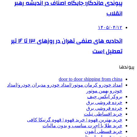
پیوندی ماندگار؛ جایگاه اصناف در اندیشه رهبر
انقلاب
۱۴۰۵/۰۴/۱۲
اتحادیه های صنفی تهران در روزهای ۱۳ تا ۱۶ تیر
تعطیل است
پیوندها
door to door shipping from china
امداد خودرو کرمان موتور/امداد خودرو مدیران خودرو/امداد
خودرو بهمن موتور
بروکر ایکس چیف
خرده فروشی برق
خرده فروشی برق
خرید اقساطی تبلت
خرید بهترین قهوه | خرید قهوه | قهوه گرنیکا کافی
خرید طلا با اجرت مناسب و بدون مالیات
خرید قسطی آیفون