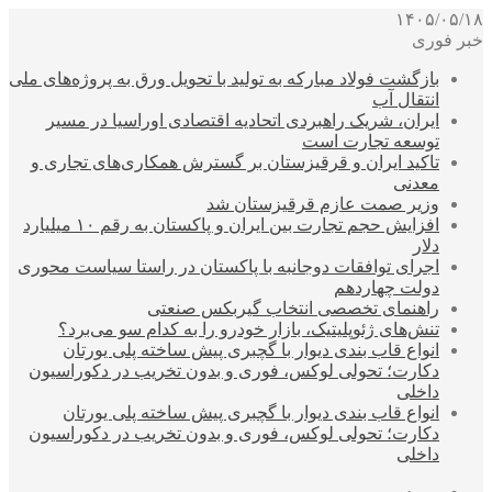
۱۴۰۵/۰۵/۱۸
خبر فوری
بازگشت فولاد مبارکه به تولید با تحویل ورق به پروژه‌های ملی
انتقال آب
ایران، شریک راهبردی اتحادیه اقتصادی اوراسیا در مسیر
توسعه تجارت است
تاکید ایران و قرقیزستان بر گسترش همکاری‌های تجاری و
معدنی
وزیر صمت عازم قرقیزستان شد
افزایش حجم تجارت بین ایران و پاکستان به رقم ۱۰ میلیارد
دلار
اجرای توافقات دوجانبه با پاکستان در راستا سیاست محوری
دولت چهاردهم
راهنمای تخصصی انتخاب گیربکس صنعتی
تنش‌های ژئوپلیتیک، بازار خودرو را به کدام سو می‌برد؟
انواع قاب بندی دیوار با گچبری پیش ساخته پلی یورتان
دکارت؛ تحولی لوکس، فوری و بدون تخریب در دکوراسیون
داخلی
انواع قاب بندی دیوار با گچبری پیش ساخته پلی یورتان
دکارت؛ تحولی لوکس، فوری و بدون تخریب در دکوراسیون
داخلی