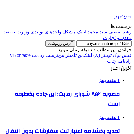
منبع:مهر
برچسب ها
رشد صنعتی
سید محمد اتابک
مشکل واحدهای تولیدی
وزارت صنعت
معدن و تجارت
آدرس رونوشت
خواندن این مطلب 7 دقیقه زمان میبرد
فیس بوک
توییتر (X)
لینکدین
‫تامبلر
‫پین‌ترست
‫رددیت
‫VKontakte
رایانامه
چاپ
آخرین اخبار
1 هفته پیش
مصوبه ۸۵۶ شورای رقابت؛ این جاده یک‌طرفه
است
1 هفته پیش
تمدید بخشنامه اعتبار ثبت سفارشات بدون انتقال