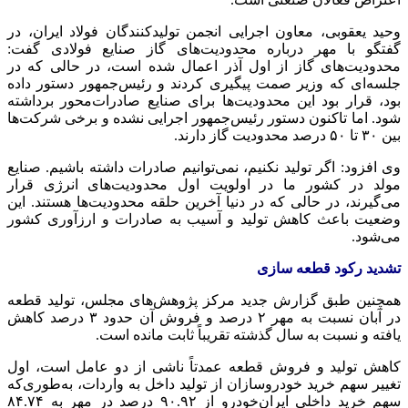
وحید یعقوبی، معاون اجرایی انجمن تولیدکنندگان فولاد ایران، در
گفتگو با مهر درباره محدودیت‌های گاز صنایع فولادی گفت:
محدودیت‌های گاز از اول آذر اعمال شده است، در حالی که در
جلسه‌ای که وزیر
صمت
پیگیری کردند و رئیس‌جمهور دستور داده
بود، قرار بود این محدودیت‌ها برای صنایع صادرات‌محور برداشته
شود. اما تاکنون دستور رئیس‌جمهور اجرایی نشده و برخی شرکت‌ها
بین ۳۰ تا ۵۰ درصد محدودیت گاز دارند.
وی افزود: اگر تولید نکنیم، نمی‌توانیم صادرات داشته باشیم. صنایع
مولد در کشور ما در اولویت اول محدودیت‌های انرژی قرار
می‌گیرند، در حالی که در دنیا آخرین حلقه محدودیت‌ها هستند. این
وضعیت باعث کاهش تولید و آسیب به صادرات و ارزآوری کشور
می‌شود.
تشدید رکود قطعه سازی
همچنین طبق گزارش جدید مرکز پژوهش‌های مجلس، تولید قطعه
در آبان نسبت به مهر ۲ درصد و فروش آن حدود ۳ درصد کاهش
یافته و نسبت به سال گذشته تقریباً ثابت مانده است.
کاهش تولید و فروش قطعه عمدتاً ناشی از دو عامل است، اول
تغییر سهم خرید خودروسازان از تولید داخل به واردات، به‌طوری‌که
سهم خرید داخلی ایران‌خودرو از ۹۰.۹۲ درصد در مهر به ۸۴.۷۴