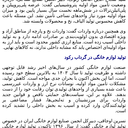
وضعیت تأمین مواد اولیه
پتروشیمیایی
گفت: عرضه پلی‌پروپیلن و
پلی‌اتیلن‌ترالات
در شش‌ماهه نخست سال بسیار پایین بود و میزان
مواد اولیه مورد نیاز واحدهای نساجی تأمین نشد. این مسئله باعث
کاهش محسوس تولید الیاف، نخ و محصولات وابسته شد.
وی همچنین درباره واردات گفت: واردات نخ و پارچه از مناطق آزاد و
ویژه اقتصادی بدون اولویت‌بندی بر صادرات ادامه دارد و به تولید
داخلی آسیب زده است. منابع ارزی کشور محدود است و باید ارز به
مواد اولیه‌ای اختصاص یابد که مشابه داخلی ندارند، نه کالاهای نهایی.
تولید لوازم خانگی در گرداب رکود
صنعت لوازم خانگی کشور در سال‌های اخیر رشد قابل توجهی
داشته و ظرفیت تولید تا سال ۱۴۰۳ به بالاترین سطح خود رسیده
است، اما این بخش اکنون با بحران جدی مواجه است. کاهش تولید،
مشکلات تأمین مواد اولیه، نوسانات نرخ ارز و واردات غیررسمی
باعث شده بسیاری از واحدهای تولیدی توان رقابت خود را از دست
بدهند. علاوه بر این، سیاست‌های حمایتی ناقص و قوانین جدید
واردات برای مرزنشینان و
ته‌لنجی‌ها
، فشار مضاعفی بر
تولیدکنندگان وارد کرده و آسیب به بخش داخلی را تشدید کرده
است.
نسرین اوجاقی، دبیرکل انجمن صنایع لوازم خانگی ایران در خصوص
تولید لوازم خانگی گفت: از سال ۱۳۹۶ تاکنون، تولید لوازم خانگی