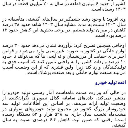
کشور از حدود ۶ میلیون قطعه در سال به ۲۰ میلیون قطعه در سال
۱۴۰۳ رسیده است.
وی افزود: با وجود رشد چشمگیر در سال‌های گذشته، متأسفانه در
سال ۱۴۰۴ نسبت به مدت مشابه سال ۱۴۰۳ شاهد حدود ۳۸ درصد
کاهش در میزان تولید هستیم. در برخی بخش‌ها این کاهش حدود ۱۲
درصد بوده است.
اوجاقی همچنین تصریح کرد: برآوردها نشان می‌دهد حدود ۳۰ درصد
لوازم خانگی در کشور به صورت غیررسمی وارد می‌شوند و قوانین
اخیر برای حمایت از مرزنشینان و ته
لنجی
ها
که می‌توانند تا حدود
۱۰ درصد واردات کشور را به راحتی تأمین کنند که آسیب جدی به
تولیدکنندگان وارد کند زیرا اولین قشری که از این وضعیت آسیب
می‌بیند صنعت لوازم خانگی و بعد صنعت پوشاک است.
افت تولید خودرو
در حالی که وزارت
صمت
ماه‌هاست آمار رسمی تولید خودرو را
منتشر نمی‌کند، داده‌های
سامانه
کدال
تصویری نگران‌کننده از
وضعیت تولید ارائه می‌دهد. بر اساس این اطلاعات، تولید سه
خودروساز بزرگ کشور در مجموع تولید خودروهای سواری در
هشت‌ماه نخست سال جاری به ۵۲۸ هزار و ۵۳ دستگاه رسیده
است؛ رقمی که ضمن ثبت کاهش ۶.۴ درصدی نسبت به سال
گذشته،