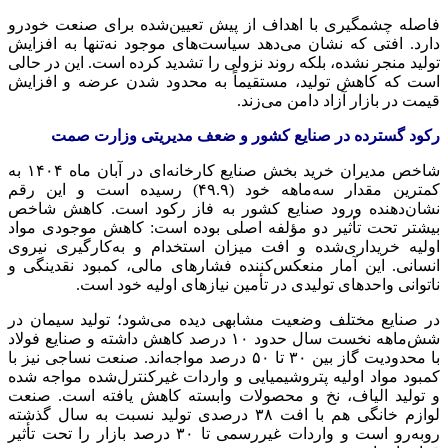
فاصله چشمگیری با اهداف از پیش تعیین‌شده برای صنعت خودرو
دارد.
افتی
که نشان می‌دهد سیاست‌های موجود نه‌تنها به افزایش
تولید منجر نشده، بلکه روند نزولی را تشدید کرده است. این در حالی
است که کاهش تولید، مستقیماً به محدود شدن عرضه و افزایش
قیمت در بازار آزاد دامن می‌زند.
رکود گسترده در صنایع کشور و ضعف مدیریتی وزارت
صمت
شاخص مدیران خرید بخش صنایع کارخانه‌ای در آبان ماه ۱۴۰۴ به
کمترین مقدار سه‌ماهه خود (۴۹.۹) رسیده است و این رقم
نشان‌دهنده ورود صنایع کشور به فاز رکود است. کاهش شاخص
بیشتر تحت تأثیر دو مؤلفه اصلی بوده است: کاهش موجودی مواد
اولیه خریداری‌شده و افت میزان استخدام و به‌کارگیری نیروی
انسانی. این آمار منعکس‌کننده فشارهای مالی، کمبود نقدینگی و
ناتوانی واحدهای تولیدی در تأمین نیازهای اولیه خود است.
در صنایع مختلف وضعیت مشابهی دیده می‌شود؛ تولید سیمان در
شش‌ماهه نخست سال حدود ۱۰ درصد کاهش داشته و صنایع فولاد
با محدودیت گاز بین ۳۰ تا ۵۰ درصد مواجه‌اند. صنعت نساجی نیز با
کمبود مواد اولیه
پتروشیمیایی
و واردات
غیرکنترل‌شده
مواجه شده
و تولید الیاف، نخ و محصولات وابسته کاهش یافته است. صنعت
لوازم خانگی هم با افت ۳۸ درصدی تولید نسبت به سال گذشته
روبه‌رو است و واردات غیررسمی تا ۳۰ درصد بازار را تحت تأثیر