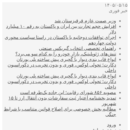
۱۴۰۵/۰۵/۱۵
خبر فوری
وزیر صمت عازم قرقیزستان شد
افزایش حجم تجارت بین ایران و پاکستان به رقم ۱۰ میلیارد
دلار
اجرای توافقات دوجانبه با پاکستان در راستا سیاست محوری
دولت چهاردهم
راهنمای تخصصی انتخاب گیربکس صنعتی
تنش‌های ژئوپلیتیک، بازار خودرو را به کدام سو می‌برد؟
انواع قاب بندی دیوار با گچبری پیش ساخته پلی یورتان
دکارت؛ تحولی لوکس، فوری و بدون تخریب در دکوراسیون
داخلی
انواع قاب بندی دیوار با گچبری پیش ساخته پلی یورتان
دکارت؛ تحولی لوکس، فوری و بدون تخریب در دکوراسیون
داخلی
مصوبه ۸۵۶ شورای رقابت؛ این جاده یک‌طرفه است
تمدید بخشنامه اعتبار ثبت سفارشات بدون انتقال ارز تا ۱۵
شهریور
مطالبه بخش خصوصی برای اصلاح قوانین متناسب با شرایط
جنگی
ورود