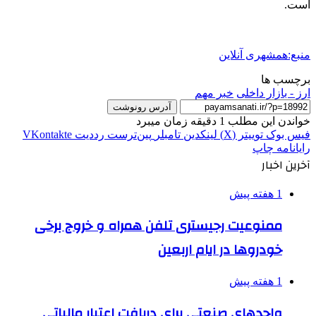
است.
منبع:همشهری آنلاین
برچسب ها
ارز - بازار داخلی
خبر مهم
آدرس رونوشت
خواندن این مطلب 1 دقیقه زمان میبرد
فیس بوک
توییتر (X)
لینکدین
‫تامبلر
‫پین‌ترست
‫رددیت
‫VKontakte
رایانامه
چاپ
آخرین اخبار
1 هفته پیش
ممنوعیت رجیستری تلفن همراه و خروج برخی
خودروها در ایام اربعین
1 هفته پیش
واحدهای صنعتی برای دریافت اعتبار مالیاتی