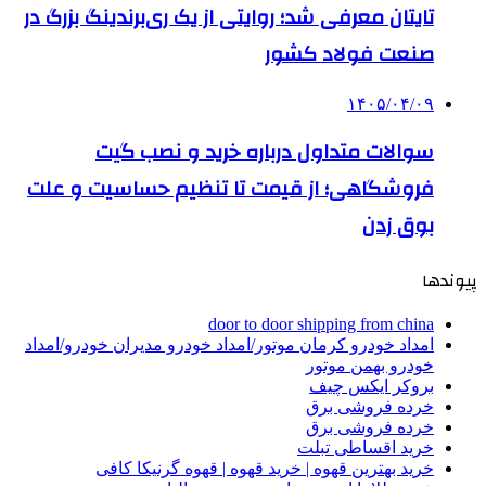
تایتان معرفی شد؛ روایتی از یک ری‌برندینگ بزرگ در
صنعت فولاد کشور
۱۴۰۵/۰۴/۰۹
سوالات متداول درباره خرید و نصب گیت
فروشگاهی؛ از قیمت تا تنظیم حساسیت و علت
بوق زدن
پیوندها
door to door shipping from china
امداد خودرو کرمان موتور/امداد خودرو مدیران خودرو/امداد
خودرو بهمن موتور
بروکر ایکس چیف
خرده فروشی برق
خرده فروشی برق
خرید اقساطی تبلت
خرید بهترین قهوه | خرید قهوه | قهوه گرنیکا کافی