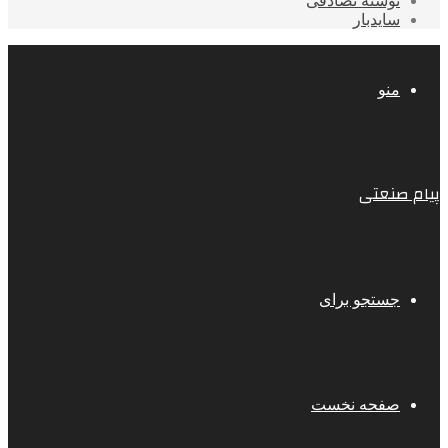
نوشته تصادفی
سایدبار
منو
پیام صنعتی
جستجو برای
صفحه نخست