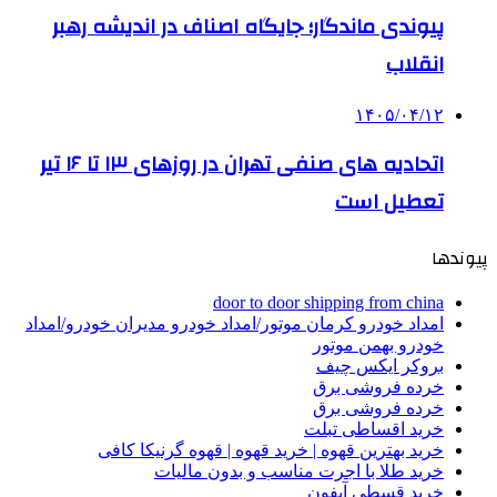
پیوندی ماندگار؛ جایگاه اصناف در اندیشه رهبر
انقلاب
۱۴۰۵/۰۴/۱۲
اتحادیه های صنفی تهران در روزهای ۱۳ تا ۱۶ تیر
تعطیل است
پیوندها
door to door shipping from china
امداد خودرو کرمان موتور/امداد خودرو مدیران خودرو/امداد
خودرو بهمن موتور
بروکر ایکس چیف
خرده فروشی برق
خرده فروشی برق
خرید اقساطی تبلت
خرید بهترین قهوه | خرید قهوه | قهوه گرنیکا کافی
خرید طلا با اجرت مناسب و بدون مالیات
خرید قسطی آیفون