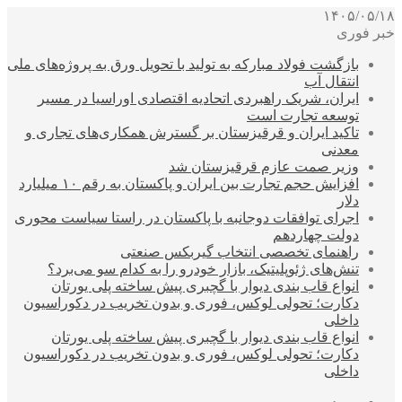
۱۴۰۵/۰۵/۱۸
خبر فوری
بازگشت فولاد مبارکه به تولید با تحویل ورق به پروژه‌های ملی
انتقال آب
ایران، شریک راهبردی اتحادیه اقتصادی اوراسیا در مسیر
توسعه تجارت است
تاکید ایران و قرقیزستان بر گسترش همکاری‌های تجاری و
معدنی
وزیر صمت عازم قرقیزستان شد
افزایش حجم تجارت بین ایران و پاکستان به رقم ۱۰ میلیارد
دلار
اجرای توافقات دوجانبه با پاکستان در راستا سیاست محوری
دولت چهاردهم
راهنمای تخصصی انتخاب گیربکس صنعتی
تنش‌های ژئوپلیتیک، بازار خودرو را به کدام سو می‌برد؟
انواع قاب بندی دیوار با گچبری پیش ساخته پلی یورتان
دکارت؛ تحولی لوکس، فوری و بدون تخریب در دکوراسیون
داخلی
انواع قاب بندی دیوار با گچبری پیش ساخته پلی یورتان
دکارت؛ تحولی لوکس، فوری و بدون تخریب در دکوراسیون
داخلی