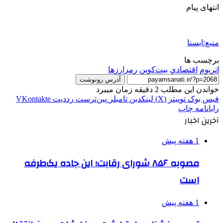
انتهای پیام
منبع:ایسنا
برچسب ها
اتریوم
اقتصادي
بیت‌کوین
رمزارزها
آدرس رونوشت
خواندن این مطلب 2 دقیقه زمان میبرد
فیس بوک
توییتر (X)
لینکدین
‫تامبلر
‫پین‌ترست
‫رددیت
‫VKontakte
رایانامه
چاپ
آخرین اخبار
1 هفته پیش
مصوبه ۸۵۶ شورای رقابت؛ این جاده یک‌طرفه
است
1 هفته پیش