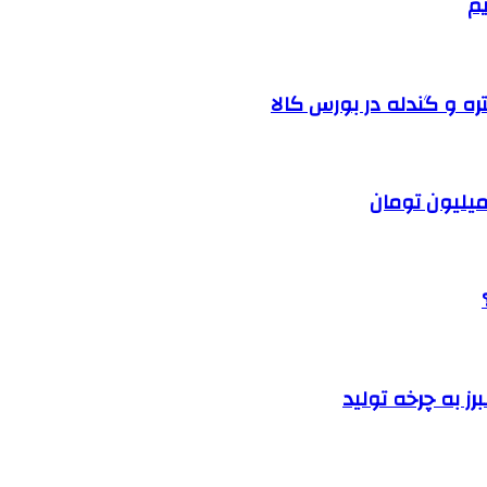
یم
ره و گندله در بورس کالا