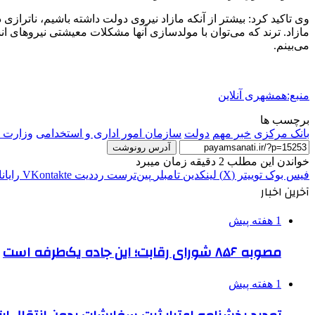
وی تاکید کرد: بیشتر از آنکه مازاد نیروی دولت داشته باشیم، ناترازی 
مازاد. ترند که می‌توان با مولدسازی آنها مشکلات معیشتی نیروهای 
می‌بینم.
منبع:همشهری آنلاین
برچسب ها
بانک مرکزی
خبر مهم
دولت
سازمان امور اداری و استخدامی
وزارت 
آدرس رونوشت
خواندن این مطلب 2 دقیقه زمان میبرد
فیس بوک
توییتر (X)
لینکدین
‫تامبلر
‫پین‌ترست
‫رددیت
‫VKontakte
رایان
آخرین اخبار
1 هفته پیش
مصوبه ۸۵۶ شورای رقابت؛ این جاده یک‌طرفه است
1 هفته پیش