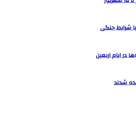
یور
ا شرایط جنگی
 در ایام اربعین
نده شدند