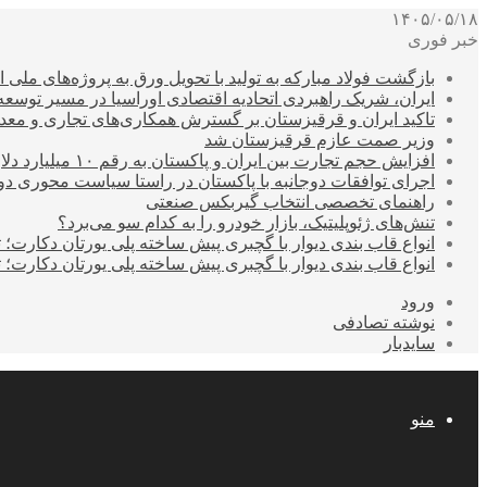
۱۴۰۵/۰۵/۱۸
خبر فوری
بازگشت فولاد مبارکه به تولید با تحویل ورق به پروژه‌های ملی ا
ایران، شریک راهبردی اتحادیه اقتصادی اوراسیا در مسیر توسع
تاکید ایران و قرقیزستان بر گسترش همکاری‌های تجاری و معد
وزیر صمت عازم قرقیزستان شد
افزایش حجم تجارت بین ایران و پاکستان به رقم ۱۰ میلیارد دلار
اجرای توافقات دوجانبه با پاکستان در راستا سیاست محوری د
راهنمای تخصصی انتخاب گیربکس صنعتی
تنش‌های ژئوپلیتیک، بازار خودرو را به کدام سو می‌برد؟
انواع قاب بندی دیوار با گچبری پیش ساخته پلی یورتان دکارت
انواع قاب بندی دیوار با گچبری پیش ساخته پلی یورتان دکارت
ورود
نوشته تصادفی
سایدبار
منو