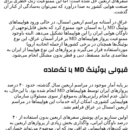
سفرهای اربعین حل شده است؛ اما این ممنوعیت زنگ خطری برای
صنعت هوایی کشور به صدا درآورد که نمی‌توان به‌سادگی از کنار آن
گذشت.
عراق در آستانه مراسم اربعین امسال، در حالی ورود هواپیماهای
بوئینگ MD را به آسمان خود ممنوع کرد که بخش قابل‌توجهی از
ناوگان هوایی ایران را این هواپیماها تشکیل می‌دهد. البته باوجود
ممنوعیت پرواز هواپیماهای MD بر فرار آسمان عراق، این نوع
بوئینگ‌ها همچنان در برخی کشورها ازجمله اتحادیه اروپا
مورداستفاده قرار می‌گیرند و پروازهای این نوع هواپیما از ایران به
مقاصدی مانند مسقط، دبی و قطر بدون مشکل انجام می‌شود.
قبولی بوئینگ MD با تک‌ماده
بر پایه آمار موجود در مراسم اربعین سال گذشته، حدود ۴۰ درصد
پروازهای ایران توسط هواپیماهای MD انجام شده بود. با این‌حال، به
دلیل عدم انجام رایزنی‌های به‌موقع از سوی مسئولان سازمان
هواپیمایی کشوری، امکان ارائه خدمات این هواپیماها در مراسم
اربعین امسال در عراق فراهم نشد.
اولین سناریو برای پوشش سفرهای اربعین بدون استفاده از ۴۰
درصد ناوگان ایرانی، واگذاری بخش زیادی از پروازهای اربعین به
شرکت‌های هواپیمایی عراقی بود که این موضوع می‌تواند خساراتی