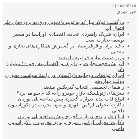
۱۴۰۵/۰۵/۱۸
خبر فوری
بازگشت فولاد مبارکه به تولید با تحویل ورق به پروژه‌های ملی
انتقال آب
ایران، شریک راهبردی اتحادیه اقتصادی اوراسیا در مسیر
توسعه تجارت است
تاکید ایران و قرقیزستان بر گسترش همکاری‌های تجاری و
معدنی
وزیر صمت عازم قرقیزستان شد
افزایش حجم تجارت بین ایران و پاکستان به رقم ۱۰ میلیارد
دلار
اجرای توافقات دوجانبه با پاکستان در راستا سیاست محوری
دولت چهاردهم
راهنمای تخصصی انتخاب گیربکس صنعتی
تنش‌های ژئوپلیتیک، بازار خودرو را به کدام سو می‌برد؟
انواع قاب بندی دیوار با گچبری پیش ساخته پلی یورتان
دکارت؛ تحولی لوکس، فوری و بدون تخریب در دکوراسیون
داخلی
انواع قاب بندی دیوار با گچبری پیش ساخته پلی یورتان
دکارت؛ تحولی لوکس، فوری و بدون تخریب در دکوراسیون
داخلی