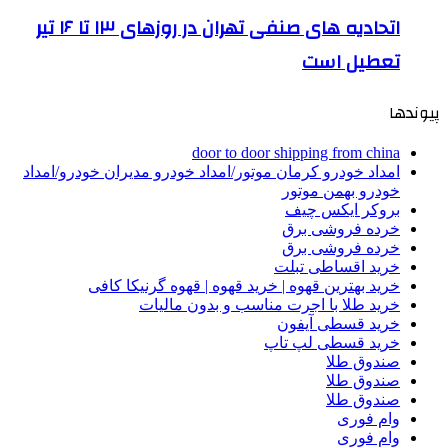
اتحادیه های صنفی تهران در روزهای ۱۳ تا ۱۶ تیر
تعطیل است
پیوندها
door to door shipping from china
امداد خودرو کرمان موتور/امداد خودرو مدیران خودرو/امداد
خودرو بهمن موتور
بروکر ایکس چیف
خرده فروشی برق
خرده فروشی برق
خرید اقساطی تبلت
خرید بهترین قهوه | خرید قهوه | قهوه گرنیکا کافی
خرید طلا با اجرت مناسب و بدون مالیات
خرید قسطی آیفون
خرید قسطی لپ تاپ
صندوق طلا
صندوق طلا
صندوق طلا
وام فوری
وام فوری