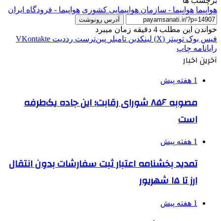
برچسب ها
هواپیما
هواپیما - سازمان هواپیمایی کشوری
هواپیما - فرودگاه ایران
آدرس رونوشت
خواندن این مطلب 4 دقیقه زمان میبرد
فیس بوک
توییتر (X)
لینکدین
‫تامبلر
‫پین‌ترست
‫رددیت
‫VKontakte
رایانامه
چاپ
آخرین اخبار
1 هفته پیش
مصوبه ۸۵۶ شورای رقابت؛ این جاده یک‌طرفه
است
1 هفته پیش
تمدید بخشنامه اعتبار ثبت سفارشات بدون انتقال
ارز تا ۱۵ شهریور
1 هفته پیش