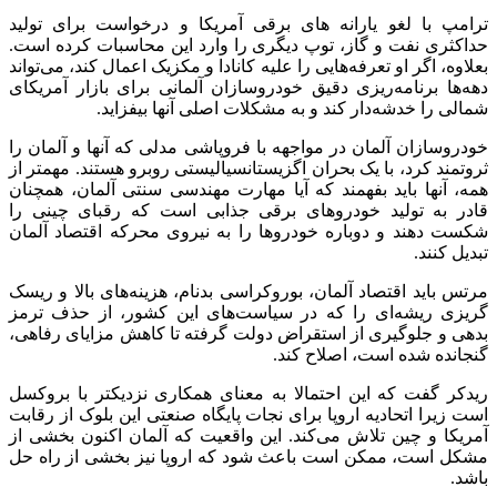
ترامپ با لغو یارانه های برقی آمریکا و درخواست برای تولید
حداکثری نفت و گاز، توپ دیگری را وارد این محاسبات کرده است.
بعلاوه، اگر او تعرفه‌هایی را علیه کانادا و مکزیک اعمال کند، می‌تواند
دهه‌ها برنامه‌ریزی دقیق خودروسازان آلمانی برای بازار آمریکای
شمالی را خدشه‌دار کند و به مشکلات اصلی آنها بیفزاید.
خودروسازان آلمان در مواجهه با فروپاشی مدلی که آنها و آلمان را
ثروتمند کرد، با یک بحران اگزیستانسیالیستی روبرو هستند. مهمتر از
همه، آنها باید بفهمند که آیا مهارت مهندسی سنتی آلمان، همچنان
قادر به تولید خودروهای برقی جذابی است که رقبای چینی را
شکست دهند و دوباره خودروها را به نیروی محرکه اقتصاد آلمان
تبدیل کنند.
مرتس باید اقتصاد آلمان، بوروکراسی بدنام، هزینه‌های بالا و ریسک
گریزی ریشه‌ای را که در سیاست‌های این کشور، از حذف ترمز
بدهی و جلوگیری از استقراض دولت گرفته تا کاهش مزایای رفاهی،
گنجانده شده است، اصلاح کند.
ریدکر گفت که این احتمالا به معنای همکاری نزدیکتر با بروکسل
است زیرا اتحادیه اروپا برای نجات پایگاه صنعتی این بلوک از رقابت
آمریکا و چین تلاش می‌کند. این واقعیت که آلمان اکنون بخشی از
مشکل است، ممکن است باعث شود که اروپا نیز بخشی از راه حل
باشد.