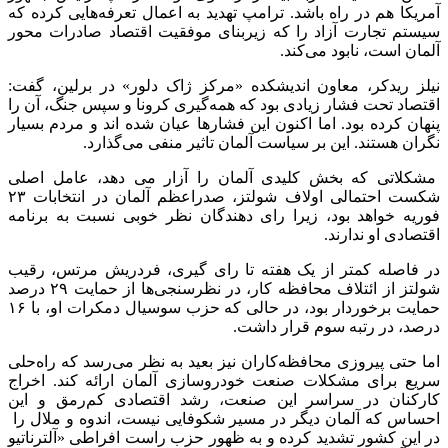
آمریکا هم در راه باشد. ترامپ تهدید به اعمال تعرفه‌هایی کرده که
سیستم تجارت آزاد را که زیربنای موفقیت اقتصاد صادرات محور
آلمان است، نابود می‌کند.
نیلز ریدکر، معاون اندیشکده «مرکز ژاک دلور» در برلین، گفت:
اقتصاد تحت فشار زیادی بود که همه‌گیری کرونا و سپس جنگ، آن را
پنهان کرده بود. اما اکنون این فشارها عیان شده اند و مردم بسیار
نگران هستند. این بر سیاست آلمان تاثیر منفی می‌گذارد.
مشکلاتی که بخش کلیدی آلمان را آزار می دهد، عامل اصلی
شکست احتمالی اولاف شولتز، صدراعظم آلمان در انتخابات ۲۳
فوریه خواهد بود، زیرا رای دهندگان نظر خوبی نسبت به برنامه
اقتصادی او ندارند.
در فاصله کمتر از یک هفته تا رای گیری، فردریش مرتس، رقیب
شولتز از ائتلاف محافظه کار، در نظرسنجی‌ها از حمایت ۲۹ درصد
حمایت برخوردار بود، در حالی که حزب سوسیال دمکرات او، با ۱۶
درصد، در رتبه سوم قرار داشت.
اما حتی پیروزی محافظه‌کاران نیز بعید به نظر می‌رسد که راه‌حلی
سریع برای مشکلات صنعت خودروسازی آلمان ارائه کند. اخراج
کارکنان در سراسر این صنعت، رشد اقتصادی کم‌رمق و این
احساس که آلمان دیگر در مسیر شکوفایی نیست، اندوه و ملال را
در این کشور تشدید کرده و به ظهور حزب راست افراطی «آلترناتیو