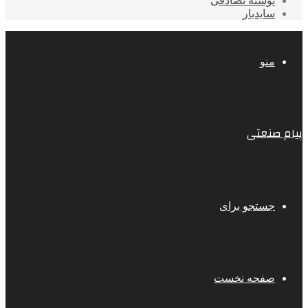
نوشته تصادفی
سایدبار
منو
پیام صنعتی
جستجو برای
صفحه نخست