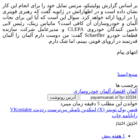
بر اساس گزارش پولیتیکو، مرتس تمایل خود را برای انجام این کار
نشان داده است و در اظهاراتش در ژانویه گفت که رهبری قویتری
را در اروپا ارائه خواهد کرد. سوال این است که آیا این برای نجات
آلمان و خودروسازان آن کافی است؟ ماتیاس زینک، رئیس لابی
تامین کنندگان خودروی CLEPA و مدیرعامل شرکت سازنده
قطعات خودرو Schaeffler گفت: من دوست دارم آلمان را آلمان
قدرتمند در اروپای قویتر، ببینم، اما شک دارم.
انتهای پیام
منبع:ایسنا
برچسب ها
آلمان
اقتصاد آلمان
خودروسازی
آدرس رونوشت
خواندن این مطلب 5 دقیقه زمان میبرد
فیس بوک
توییتر (X)
لینکدین
‫تامبلر
‫پین‌ترست
‫رددیت
‫VKontakte
رایانامه
چاپ
آخرین اخبار
1 هفته پیش