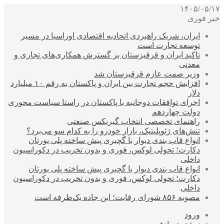
۱۴۰۵/۰۵/۱۷
خبر فوری
ایران، شریک راهبردی اتحادیه اقتصادی اوراسیا در مسیر
توسعه تجارت است
تاکید ایران و قرقیزستان بر گسترش همکاری‌های تجاری و
معدنی
وزیر صمت عازم قرقیزستان شد
افزایش حجم تجارت بین ایران و پاکستان به رقم ۱۰ میلیارد
دلار
اجرای توافقات دوجانبه با پاکستان در راستا سیاست محوری
دولت چهاردهم
راهنمای تخصصی انتخاب گیربکس صنعتی
تنش‌های ژئوپلیتیک، بازار خودرو را به کدام سو می‌برد؟
انواع قاب بندی دیوار با گچبری پیش ساخته پلی یورتان
دکارت؛ تحولی لوکس، فوری و بدون تخریب در دکوراسیون
داخلی
انواع قاب بندی دیوار با گچبری پیش ساخته پلی یورتان
دکارت؛ تحولی لوکس، فوری و بدون تخریب در دکوراسیون
داخلی
مصوبه ۸۵۶ شورای رقابت؛ این جاده یک‌طرفه است
ورود