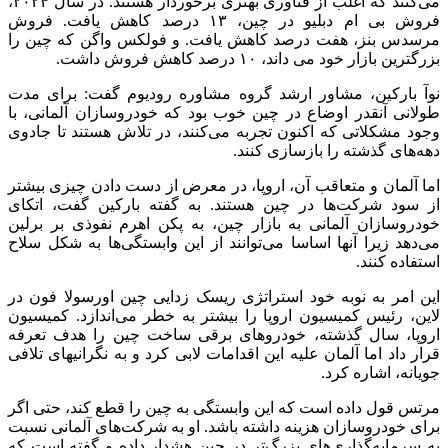
می‌کنند که اغلب از فناوری بهتری برخوردار هستند. در سال ۲۰۲۴،
فروش بی ام دبلیو در چین، ۱۳ درصد کاهش یافت. فروش
مرسدس بنز، هفت درصد کاهش یافت. و فولکس واگن که چین را
بزرگترین بازار خود می داند، ۱۰ درصد کاهش فروش داشت.
نوآ بارکین، مشاور ارشد گروه مشاوره رودیوم گفت: برای مدت
طولانی آنقدر اوضاع در چین خوب بود که خودروسازان آلمانی، با
وجود مشکلاتی که اکنون تجربه می‌کنند، در تلاش هستند تا جادوی
دهه‌های گذشته را بازسازی کنند.
اما آلمان و متعاقب آن، اروپا، در معرض از دست دادن چیزی بیشتر
از سود شرکت‌ها در چین هستند. به گفته بارکین گفت، اتکای
خودروسازان آلمانی به بازار چین، به پکن اهرم نفوذی بر برلین
می‌دهد زیرا آنها اساسا می‌توانند از این وابستگی‌ها به شکل سلاح
استفاده کنند.
این امر به نوبه خود استراتژی ریسک زدایی چین اورسولا فون در
لاین، رئیس کمیسیون اروپا را بیشتر به خطر می‌اندازد. کمیسیون
اروپا، سال گذشته، خودروهای برقی ساخت چین را هدف تعرفه
قرار داد اما آلمان علیه این اقدامات لابی کرد و به نگرانیهای تلافی
جویانه، اشاره کرد.
مرتس قول داده است که این وابستگی به چین را قطع کند، حتی اگر
برای خودروسازان هزینه داشته باشد. او به شرکت‌های آلمانی نسبت
به سرمایه‌گذاری‌های بزرگ‌تر در چین هشدار داده و گفته است که