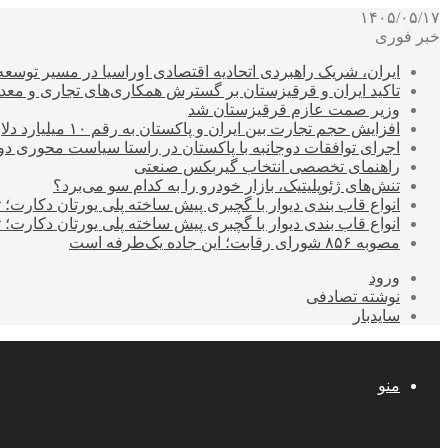
۱۴۰۵/۰۵/۱۷
خبر فوری
ایران، شریک راهبردی اتحادیه اقتصادی اوراسیا در مسیر توسع
تاکید ایران و قرقیزستان بر گسترش همکاری‌های تجاری و معد
وزیر صمت عازم قرقیزستان شد
افزایش حجم تجارت بین ایران و پاکستان به رقم ۱۰ میلیارد دلار
اجرای توافقات دوجانبه با پاکستان در راستا سیاست محوری د
راهنمای تخصصی انتخاب گیربکس صنعتی
تنش‌های ژئوپلیتیک، بازار خودرو را به کدام سو می‌برد؟
انواع قاب بندی دیوار با گچبری پیش ساخته پلی یورتان دکارت
انواع قاب بندی دیوار با گچبری پیش ساخته پلی یورتان دکارت
مصوبه ۸۵۶ شورای رقابت؛ این جاده یک‌طرفه است
ورود
نوشته تصادفی
سایدبار
منو