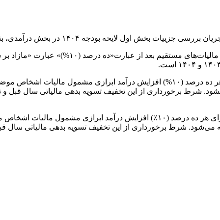
ه بودجه ۱۴۰۴ در بخش درآمدی، بند (د) تبصره ۱ را تصویب کردند.
در تبصره ماده ۱۳۱ قانون مالیات های مستقیم آمده است: «به ازای هر ده درصد (۱۰%) افز
ی­شود. شرط برخورداری از این تخفیف تسویه بدهی مالیاتی سال قبل و 
همچنین طبق تبصره (۷) ماده (۱۰۵) قانون مالیات‌های مستقیم، «به ازای هر ده درصد 
ته می‌شود. شرط برخورداری از این تخفیف تسویه بدهی مالیاتی سال قبل