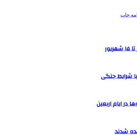
امه
چاپ
یور
ا شرایط جنگی
 در ایام اربعین
نده شدند