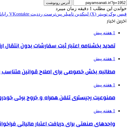
آدرس رونوشت
خواندن این مطلب 1 دقیقه زمان میبرد
فیس بوک
توییتر (X)
لینکدین
‫تامبلر
‫پین‌ترست
‫رددیت
‫VKontakte
رایان
آخرین اخبار
1 هفته پیش
تمدید بخشنامه اعتبار ثبت سفارشات بدون انتقال ارز تا ۱۵ شهر
1 هفته پیش
مطالبه بخش خصوصی برای اصلاح قوانین متناسب ب
1 هفته پیش
ممنوعیت رجیستری تلفن همراه و خروج برخی خودروها
1 هفته پیش
واحدهای صنعتی برای دریافت اعتبار مالیاتی فراخوا