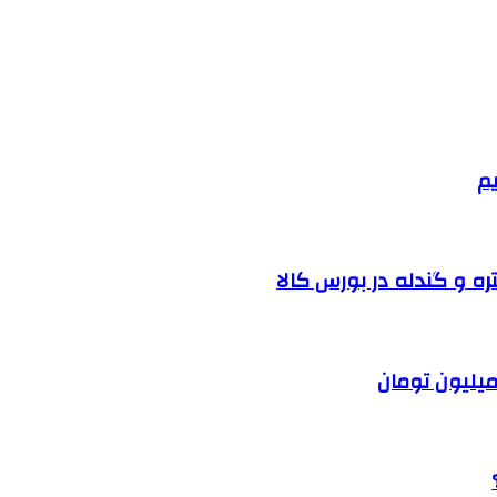
یم
ره و گندله در بورس کالا