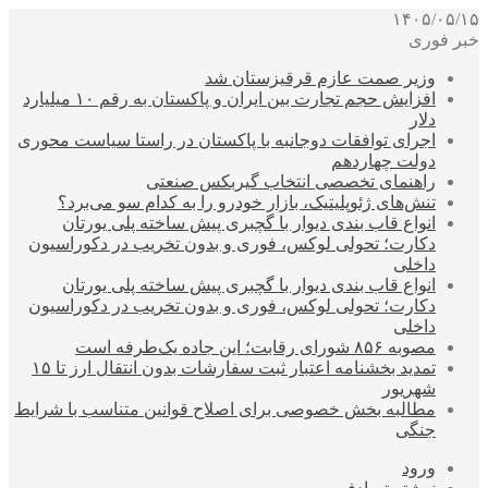
۱۴۰۵/۰۵/۱۵
خبر فوری
وزیر صمت عازم قرقیزستان شد
افزایش حجم تجارت بین ایران و پاکستان به رقم ۱۰ میلیارد
دلار
اجرای توافقات دوجانبه با پاکستان در راستا سیاست محوری
دولت چهاردهم
راهنمای تخصصی انتخاب گیربکس صنعتی
تنش‌های ژئوپلیتیک، بازار خودرو را به کدام سو می‌برد؟
انواع قاب بندی دیوار با گچبری پیش ساخته پلی یورتان
دکارت؛ تحولی لوکس، فوری و بدون تخریب در دکوراسیون
داخلی
انواع قاب بندی دیوار با گچبری پیش ساخته پلی یورتان
دکارت؛ تحولی لوکس، فوری و بدون تخریب در دکوراسیون
داخلی
مصوبه ۸۵۶ شورای رقابت؛ این جاده یک‌طرفه است
تمدید بخشنامه اعتبار ثبت سفارشات بدون انتقال ارز تا ۱۵
شهریور
مطالبه بخش خصوصی برای اصلاح قوانین متناسب با شرایط
جنگی
ورود