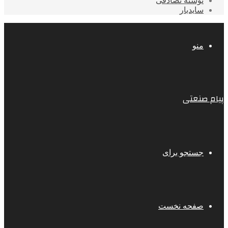
نوشته تصادفی
سایدبار
منو
پیام صنعتی
جستجو برای
صفحه نخست