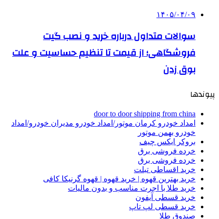
۱۴۰۵/۰۴/۰۹
سوالات متداول درباره خرید و نصب گیت
فروشگاهی؛ از قیمت تا تنظیم حساسیت و علت
بوق زدن
پیوندها
door to door shipping from china
امداد خودرو کرمان موتور/امداد خودرو مدیران خودرو/امداد
خودرو بهمن موتور
بروکر ایکس چیف
خرده فروشی برق
خرده فروشی برق
خرید اقساطی تبلت
خرید بهترین قهوه | خرید قهوه | قهوه گرنیکا کافی
خرید طلا با اجرت مناسب و بدون مالیات
خرید قسطی آیفون
خرید قسطی لپ تاپ
صندوق طلا