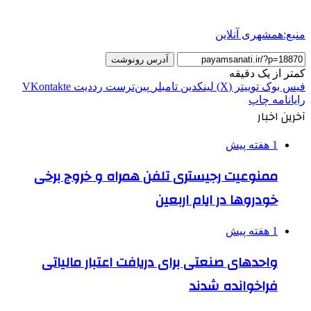
منبع:همشهری آنلاین
آدرس رونوشت
کمتر از یک دقیقه
فیس بوک
توییتر (X)
لینکدین
‫تامبلر
‫پین‌ترست
‫رددیت
‫VKontakte
رایانامه
چاپ
آخرین اخبار
1 هفته پیش
ممنوعیت رجیستری تلفن همراه و خروج برخی
خودروها در ایام اربعین
1 هفته پیش
واحدهای صنعتی برای دریافت اعتبار مالیاتی
فراخوانده شدند