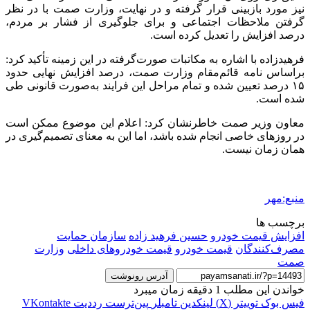
نیز مورد بازبینی قرار گرفته و در نهایت، وزارت
صمت
با در نظر
گرفتن ملاحظات اجتماعی و برای جلوگیری از فشار بر مردم،
درصد افزایش را تعدیل کرده است.
فرهیدزاده
با اشاره به مکاتبات صورت‌گرفته در این زمینه تأکید کرد:
براساس
نامه قائم‌مقام وزارت
صمت
، درصد افزایش نهایی حدود
۱۵ درصد تعیین شده و تمام مراحل این فرایند به‌صورت قانونی طی
شده است.
معاون وزیر
صمت
خاطرنشان کرد: اعلام این موضوع ممکن است
در روزهای خاصی انجام شده باشد، اما این به معنای تصمیم‌گیری در
همان زمان نیست.
منبع:مهر
برچسب ها
افزایش قیمت خودرو
حسین فرهید زاده
سازمان حمایت
مصرف‌کنندگان
قیمت خودرو
قیمت خودروهای داخلی
وزارت
صمت
آدرس رونوشت
خواندن این مطلب 1 دقیقه زمان میبرد
فیس بوک
توییتر (X)
لینکدین
‫تامبلر
‫پین‌ترست
‫رددیت
‫VKontakte