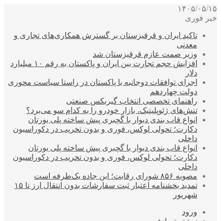
۱۴۰۵/۰۵/۱۵
خبر فوری
تاکید ایران و قرقیزستان بر گسترش همکاری‌های تجاری و
معدنی
وزیر صمت عازم قرقیزستان شد
افزایش حجم تجارت بین ایران و پاکستان به رقم ۱۰ میلیارد
دلار
اجرای توافقات دوجانبه با پاکستان در راستا سیاست محوری
دولت چهاردهم
راهنمای تخصصی انتخاب گیربکس صنعتی
تنش‌های ژئوپلیتیک، بازار خودرو را به کدام سو می‌برد؟
انواع قاب بندی دیوار با گچبری پیش ساخته پلی یورتان
دکارت؛ تحولی لوکس، فوری و بدون تخریب در دکوراسیون
داخلی
انواع قاب بندی دیوار با گچبری پیش ساخته پلی یورتان
دکارت؛ تحولی لوکس، فوری و بدون تخریب در دکوراسیون
داخلی
مصوبه ۸۵۶ شورای رقابت؛ این جاده یک‌طرفه است
تمدید بخشنامه اعتبار ثبت سفارشات بدون انتقال ارز تا ۱۵
شهریور
ورود