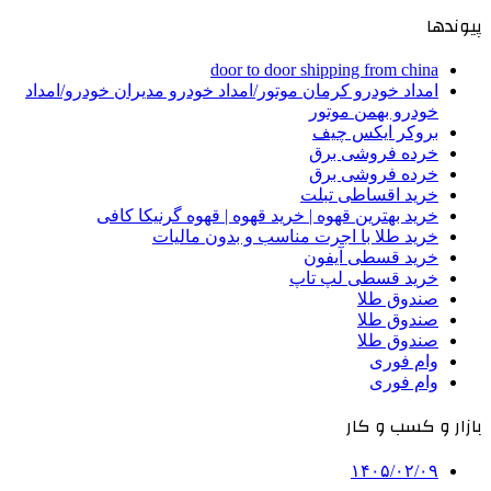
پیوندها
door to door shipping from china
امداد خودرو کرمان موتور/امداد خودرو مدیران خودرو/امداد
خودرو بهمن موتور
بروکر ایکس چیف
خرده فروشی برق
خرده فروشی برق
خرید اقساطی تبلت
خرید بهترین قهوه | خرید قهوه | قهوه گرنیکا کافی
خرید طلا با اجرت مناسب و بدون مالیات
خرید قسطی آیفون
خرید قسطی لپ تاپ
صندوق طلا
صندوق طلا
صندوق طلا
وام فوری
وام فوری
بازار و کسب و کار
۱۴۰۵/۰۲/۰۹