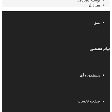
نوشته تصادفی
سایدبار
منو
پیام صنعتی
جستجو برای
صفحه نخست