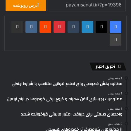
آدرس رونوشت
لینکدین
‫تامبلر
‫پین‌ترست
‫رددیت
‫VKontakte
رایانامه
چاپ
آخرین اخبار
1 هفته پیش
مطالبه بخش خصوصی برای اصلاح قوانین متناسب با شرایط جنگی
1 هفته پیش
ممنوعیت رجیستری تلفن همراه و خروج برخی خودروها در ایام اربعین
1 هفته پیش
واحدهای صنعتی برای دریافت اعتبار مالیاتی فراخوانده شدند
2 هفته پیش
از موتورهای کم‌مصرف تا خودروهای هیبریدی