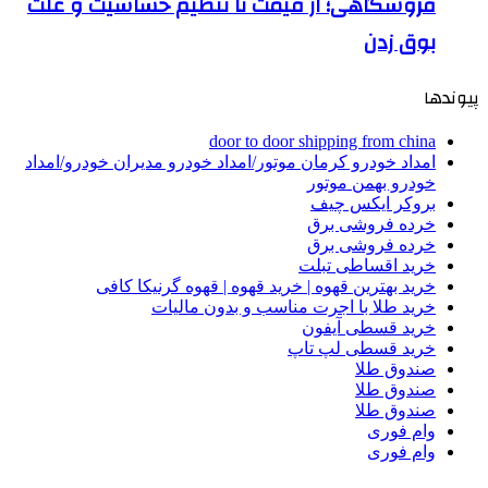
فروشگاهی؛ از قیمت تا تنظیم حساسیت و علت
بوق زدن
پیوندها
door to door shipping from china
امداد خودرو کرمان موتور/امداد خودرو مدیران خودرو/امداد
خودرو بهمن موتور
بروکر ایکس چیف
خرده فروشی برق
خرده فروشی برق
خرید اقساطی تبلت
خرید بهترین قهوه | خرید قهوه | قهوه گرنیکا کافی
خرید طلا با اجرت مناسب و بدون مالیات
خرید قسطی آیفون
خرید قسطی لپ تاپ
صندوق طلا
صندوق طلا
صندوق طلا
وام فوری
وام فوری