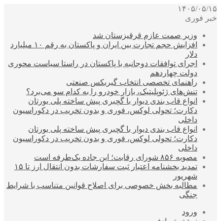
۱۴۰۵/۰۵/۱۵
خبر فوری
وزیر صمت عازم قرقیزستان شد
افزایش حجم تجارت بین ایران و پاکستان به رقم ۱۰ میلیارد
دلار
اجرای توافقات دوجانبه با پاکستان در راستا سیاست محوری
دولت چهاردهم
راهنمای تخصصی انتخاب گیربکس صنعتی
تنش‌های ژئوپلیتیک، بازار خودرو را به کدام سو می‌برد؟
انواع قاب بندی دیوار با گچبری پیش ساخته پلی یورتان
دکارت؛ تحولی لوکس، فوری و بدون تخریب در دکوراسیون
داخلی
انواع قاب بندی دیوار با گچبری پیش ساخته پلی یورتان
دکارت؛ تحولی لوکس، فوری و بدون تخریب در دکوراسیون
داخلی
مصوبه ۸۵۶ شورای رقابت؛ این جاده یک‌طرفه است
تمدید بخشنامه اعتبار ثبت سفارشات بدون انتقال ارز تا ۱۵
شهریور
مطالبه بخش خصوصی برای اصلاح قوانین متناسب با شرایط
جنگی
ورود