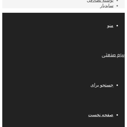
نوشته تصادفی
سایدبار
منو
پیام صنعتی
جستجو برای
صفحه نخست