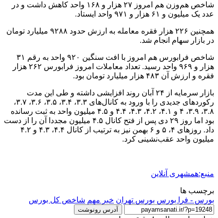
شاخص هم‌وزن هم امروز ۲۷ هزار و ۱۶۸ واحد کاهش داشت و در
عدد یک میلیون و ۶۱ هزار و ۹۷۱ واحد ایستاد.
همچنین ۲۲۶ هزار فقره معامله به ارزش حدود ۹۲۸۸ میلیارد تومان
در بازار سهام انجام شد.
شاخص فرابورس هم امروز با افت سنگین ۹۲۰ واحد به رقم ۳۱
هزار و ۹۶۹ واحد رسید. تعداد معاملات امروز فرابورس ۲۶۲ هزار
فقره و ارزش آن ۴۸۳ هزار میلیارد تومان بود.
بازار سرمایه از ۲۴ آبان روند افزایشی داشته و طی این مدت
رکوردهای جدیدی را با ورود به کانال‌های ۳.۳، ۳.۴، ۳.۵، ۳.۶، ۳.۷،
۳.۸، ۳.۹، ۴ و ۴.۱، ۴.۲، ۴.۳، ۴.۴ و ۴.۵ میلیون واحد به ثبت رسانده
بود اما روز ۲۹ دی پس از فتح کانال ۴.۵ میلیون مجددا آن را از دست
داد. روزهای ۴، ۵ و ۶ بهمن نیز به ترتیب از کانال ۴.۴، ۴.۳ و ۴.۲
میلیون واحد عقب‌نشینی کرد.
منبع:همشهری آنلاین
برچسب ها
بورس - فرا بورس
بورس تهران
خبر مهم
شاخص کل بورس
آدرس رونوشت