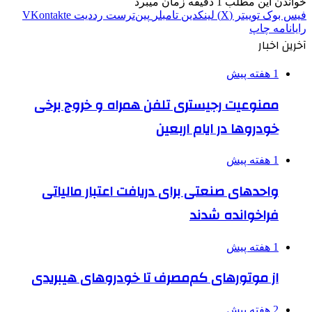
خواندن این مطلب 1 دقیقه زمان میبرد
فیس بوک
توییتر (X)
لینکدین
‫تامبلر
‫پین‌ترست
‫رددیت
‫VKontakte
رایانامه
چاپ
آخرین اخبار
1 هفته پیش
ممنوعیت رجیستری تلفن همراه و خروج برخی
خودروها در ایام اربعین
1 هفته پیش
واحدهای صنعتی برای دریافت اعتبار مالیاتی
فراخوانده شدند
1 هفته پیش
از موتورهای کم‌مصرف تا خودروهای هیبریدی
2 هفته پیش