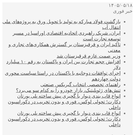
۱۴۰۵/۰۵/۱۸
خبر فوری
بازگشت فولاد مبارکه به تولید با تحویل ورق به پروژه‌های ملی
انتقال آب
ایران، شریک راهبردی اتحادیه اقتصادی اوراسیا در مسیر
توسعه تجارت است
تاکید ایران و قرقیزستان بر گسترش همکاری‌های تجاری و
معدنی
وزیر صمت عازم قرقیزستان شد
افزایش حجم تجارت بین ایران و پاکستان به رقم ۱۰ میلیارد
دلار
اجرای توافقات دوجانبه با پاکستان در راستا سیاست محوری
دولت چهاردهم
راهنمای تخصصی انتخاب گیربکس صنعتی
تنش‌های ژئوپلیتیک، بازار خودرو را به کدام سو می‌برد؟
انواع قاب بندی دیوار با گچبری پیش ساخته پلی یورتان
دکارت؛ تحولی لوکس، فوری و بدون تخریب در دکوراسیون
داخلی
انواع قاب بندی دیوار با گچبری پیش ساخته پلی یورتان
دکارت؛ تحولی لوکس، فوری و بدون تخریب در دکوراسیون
داخلی