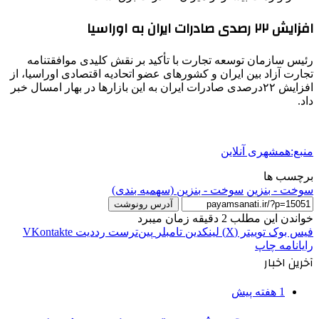
افزایش ۲۲ رصدی صادرات ایران به اوراسیا
رئیس سازمان توسعه تجارت با تأکید بر نقش کلیدی موافقتنامه
تجارت آزاد بین ایران و کشورهای عضو اتحادیه اقتصادی اوراسیا، از
افزایش ۲۲درصدی صادرات ایران به این بازارها در بهار امسال خبر
داد.
منبع:همشهری آنلاین
برچسب ها
سوخت - بنزین
سوخت - بنزین (سهمیه‌ بندی)
آدرس رونوشت
خواندن این مطلب 2 دقیقه زمان میبرد
فیس بوک
توییتر (X)
لینکدین
‫تامبلر
‫پین‌ترست
‫رددیت
‫VKontakte
رایانامه
چاپ
آخرین اخبار
1 هفته پیش