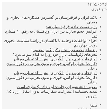
۱۴۰۵/۰۵/۱۶
خبر فوری
تاکید ایران و قرقیزستان بر گسترش همکاری‌های تجاری و
معدنی
وزیر صمت عازم قرقیزستان شد
افزایش حجم تجارت بین ایران و پاکستان به رقم ۱۰ میلیارد
دلار
اجرای توافقات دوجانبه با پاکستان در راستا سیاست محوری
دولت چهاردهم
راهنمای تخصصی انتخاب گیربکس صنعتی
تنش‌های ژئوپلیتیک، بازار خودرو را به کدام سو می‌برد؟
انواع قاب بندی دیوار با گچبری پیش ساخته پلی یورتان
دکارت؛ تحولی لوکس، فوری و بدون تخریب در دکوراسیون
داخلی
انواع قاب بندی دیوار با گچبری پیش ساخته پلی یورتان
دکارت؛ تحولی لوکس، فوری و بدون تخریب در دکوراسیون
داخلی
مصوبه ۸۵۶ شورای رقابت؛ این جاده یک‌طرفه است
تمدید بخشنامه اعتبار ثبت سفارشات بدون انتقال ارز تا ۱۵
شهریور
ورود