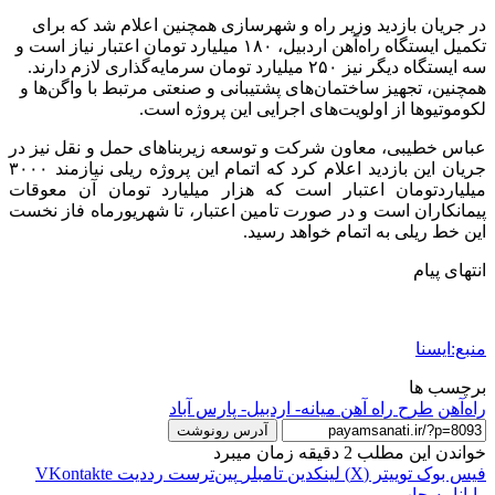
در جریان بازدید وزیر راه و شهرسازی همچنین اعلام شد که برای
تکمیل ایستگاه راه‌آهن اردبیل، ۱۸۰ میلیارد تومان اعتبار نیاز است و
سه ایستگاه دیگر نیز ۲۵۰ میلیارد تومان سرمایه‌گذاری لازم دارند.
همچنین، تجهیز ساختمان‌های پشتیبانی و صنعتی مرتبط با واگن‌ها و
لکوموتیوها از اولویت‌های اجرایی این پروژه است.
عباس خطیبی، معاون شرکت و توسعه زیربناهای حمل و نقل نیز در
جریان این بازدید اعلام کرد که اتمام این پروژه ریلی نیازمند ۳۰۰۰
میلیاردتومان اعتبار است که هزار میلیارد تومان آن معوقات
پیمانکاران است و در صورت تامین اعتبار، تا شهریورماه فاز نخست
این خط ریلی به اتمام خواهد رسید.
انتهای پیام
منبع:ایسنا
برچسب ها
راه‌آهن
طرح راه آهن میانه- اردبیل- پارس آباد
آدرس رونوشت
خواندن این مطلب 2 دقیقه زمان میبرد
فیس بوک
توییتر (X)
لینکدین
‫تامبلر
‫پین‌ترست
‫رددیت
‫VKontakte
رایانامه
چاپ