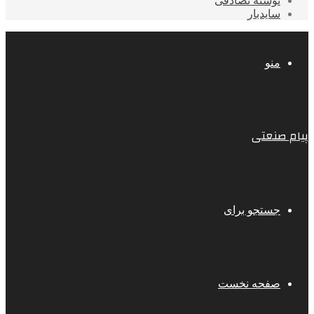
نوشته تصادفی
سایدبار
منو
پیام صنعتی
جستجو برای
صفحه نخست