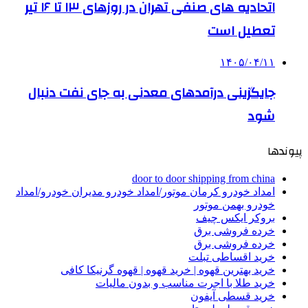
اتحادیه های صنفی تهران در روزهای ۱۳ تا ۱۶ تیر
تعطیل است
۱۴۰۵/۰۴/۱۱
جایگزینی درآمدهای معدنی به جای نفت دنبال
شود
پیوندها
door to door shipping from china
امداد خودرو کرمان موتور/امداد خودرو مدیران خودرو/امداد
خودرو بهمن موتور
بروکر ایکس چیف
خرده فروشی برق
خرده فروشی برق
خرید اقساطی تبلت
خرید بهترین قهوه | خرید قهوه | قهوه گرنیکا کافی
خرید طلا با اجرت مناسب و بدون مالیات
خرید قسطی آیفون