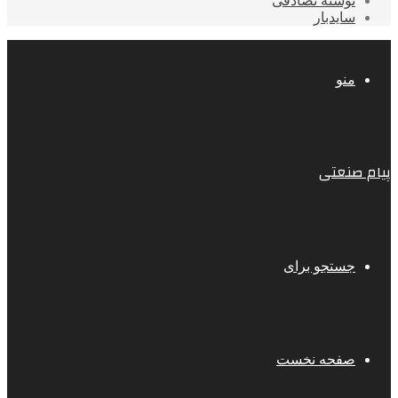
نوشته تصادفی
سایدبار
منو
پیام صنعتی
جستجو برای
صفحه نخست