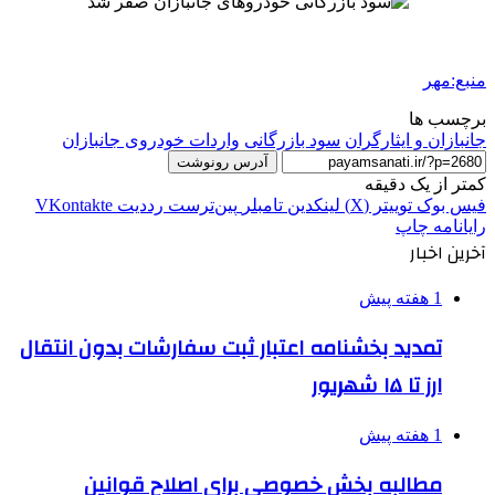
منبع:مهر
برچسب ها
جانبازان و ایثارگران
سود بازرگانی
واردات خودروی جانبازان
آدرس رونوشت
کمتر از یک دقیقه
فیس بوک
توییتر (X)
لینکدین
‫تامبلر
‫پین‌ترست
‫رددیت
‫VKontakte
رایانامه
چاپ
آخرین اخبار
1 هفته پیش
تمدید بخشنامه اعتبار ثبت سفارشات بدون انتقال
ارز تا ۱۵ شهریور
1 هفته پیش
مطالبه بخش خصوصی برای اصلاح قوانین