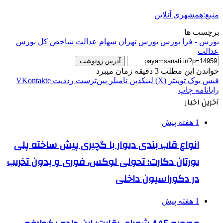
منبع:همشهری آنلاین
برچسب ها
بورس - فرا بورس
بورس تهران
سهام عدالت
شاخص کل بورس
عدالت
آدرس رونوشت
خواندن این مطلب 3 دقیقه زمان میبرد
فیس بوک
توییتر (X)
لینکدین
‫تامبلر
‫پین‌ترست
‫رددیت
‫VKontakte
رایانامه
چاپ
آخرین اخبار
1 هفته پیش
انواع قاب بندی دیوار با گچبری پیش ساخته پلی
یورتان دکارت؛ تحولی لوکس، فوری و بدون تخریب
در دکوراسیون داخلی
1 هفته پیش