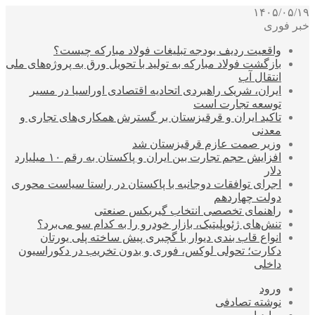
۱۴۰۵/۰۵/۱۹
خبر فوری
واقعیت ردیف بودجه تبلیغات فولاد مبارکه چیست؟
بازگشت فولاد مبارکه به تولید با تحویل ورق به پروژه‌های ملی
انتقال آب
ایران، شریک راهبردی اتحادیه اقتصادی اوراسیا در مسیر
توسعه تجارت است
تاکید ایران و قرقیزستان بر گسترش همکاری‌های تجاری و
معدنی
وزیر صمت عازم قرقیزستان شد
افزایش حجم تجارت بین ایران و پاکستان به رقم ۱۰ میلیارد
دلار
اجرای توافقات دوجانبه با پاکستان در راستا سیاست محوری
دولت چهاردهم
راهنمای تخصصی انتخاب گیربکس صنعتی
تنش‌های ژئوپلیتیک، بازار خودرو را به کدام سو می‌برد؟
انواع قاب بندی دیوار با گچبری پیش ساخته پلی یورتان
دکارت؛ تحولی لوکس، فوری و بدون تخریب در دکوراسیون
داخلی
ورود
نوشته تصادفی