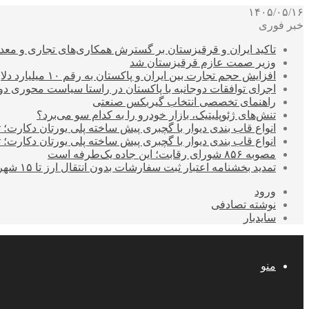
۱۴۰۵/۰۵/۱۶
خبر فوری
تاکید ایران و قرقیزستان بر گسترش همکاری‌های تجاری و معد
وزیر صمت عازم قرقیزستان شد
افزایش حجم تجارت بین ایران و پاکستان به رقم ۱۰ میلیارد دلار
اجرای توافقات دوجانبه با پاکستان در راستا سیاست محوری د
راهنمای تخصصی انتخاب گیربکس صنعتی
تنش‌های ژئوپلیتیک، بازار خودرو را به کدام سو می‌برد؟
انواع قاب بندی دیوار با گچبری پیش ساخته پلی یورتان دکارت
انواع قاب بندی دیوار با گچبری پیش ساخته پلی یورتان دکارت
مصوبه ۸۵۶ شورای رقابت؛ این جاده یک‌طرفه است
تمدید بخشنامه اعتبار ثبت سفارشات بدون انتقال ارز تا ۱۵ شهریور
ورود
نوشته تصادفی
سایدبار
منو