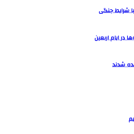
ا شرایط جنگی
 در ایام اربعین
نده شدند
یم