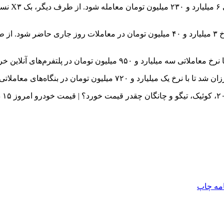
امه
چاپ