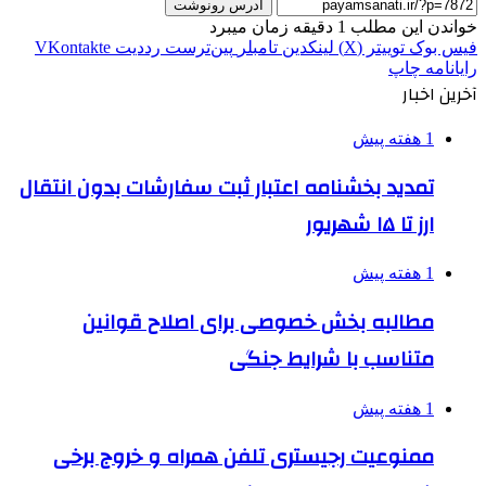
آدرس رونوشت
خواندن این مطلب 1 دقیقه زمان میبرد
فیس بوک
توییتر (X)
لینکدین
‫تامبلر
‫پین‌ترست
‫رددیت
‫VKontakte
رایانامه
چاپ
آخرین اخبار
1 هفته پیش
تمدید بخشنامه اعتبار ثبت سفارشات بدون انتقال
ارز تا ۱۵ شهریور
1 هفته پیش
مطالبه بخش خصوصی برای اصلاح قوانین
متناسب با شرایط جنگی
1 هفته پیش
ممنوعیت رجیستری تلفن همراه و خروج برخی