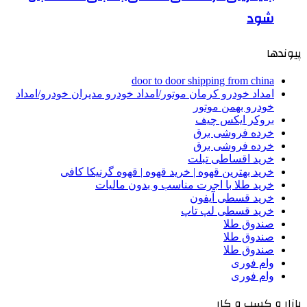
شود
پیوندها
door to door shipping from china
امداد خودرو کرمان موتور/امداد خودرو مدیران خودرو/امداد
خودرو بهمن موتور
بروکر ایکس چیف
خرده فروشی برق
خرده فروشی برق
خرید اقساطی تبلت
خرید بهترین قهوه | خرید قهوه | قهوه گرنیکا کافی
خرید طلا با اجرت مناسب و بدون مالیات
خرید قسطی آیفون
خرید قسطی لپ تاپ
صندوق طلا
صندوق طلا
صندوق طلا
وام فوری
وام فوری
بازار و کسب و کار