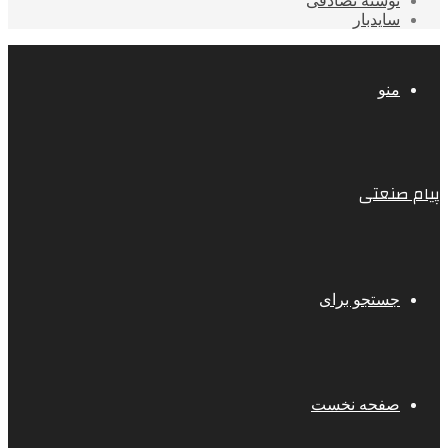
نوشته تصادفی
سایدبار
منو
پیام صنعتی
جستجو برای
صفحه نخست