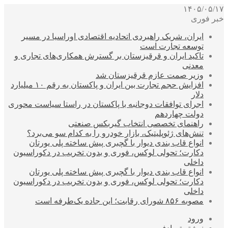
۱۴۰۵/۰۵/۱۷
خبر فوری
ایران، شریک راهبردی اتحادیه اقتصادی اوراسیا در مسیر
توسعه تجارت است
تاکید ایران و قرقیزستان بر گسترش همکاری‌های تجاری و
معدنی
وزیر صمت عازم قرقیزستان شد
افزایش حجم تجارت بین ایران و پاکستان به رقم ۱۰ میلیارد
دلار
اجرای توافقات دوجانبه با پاکستان در راستا سیاست محوری
دولت چهاردهم
راهنمای تخصصی انتخاب گیربکس صنعتی
تنش‌های ژئوپلیتیک، بازار خودرو را به کدام سو می‌برد؟
انواع قاب بندی دیوار با گچبری پیش ساخته پلی یورتان
دکارت؛ تحولی لوکس، فوری و بدون تخریب در دکوراسیون
داخلی
انواع قاب بندی دیوار با گچبری پیش ساخته پلی یورتان
دکارت؛ تحولی لوکس، فوری و بدون تخریب در دکوراسیون
داخلی
مصوبه ۸۵۶ شورای رقابت؛ این جاده یک‌طرفه است
ورود