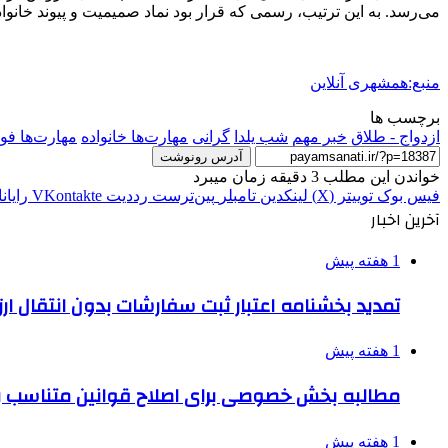
می‌رسد. به این ترتیب، رسمی که قرار بود نماد صمیمیت و پیوند خانوا
منبع:همشهری آنلاین
برچسب ها
ازدواج - طلاق
خبر مهم
شب یلدا
گرانی
مهارت‌ها خانواده
مهارت‌ها فو
آدرس رونوشت
خواندن این مطلب 3 دقیقه زمان میبرد
فیس بوک
توییتر (X)
لینکدین
‫تامبلر
‫پین‌ترست
‫رددیت
‫VKontakte
رایان
آخرین اخبار
1 هفته پیش
تمدید بخشنامه اعتبار ثبت سفارشات بدون انتقال ارز تا ۱۵ شهر
1 هفته پیش
مطالبه بخش خصوصی برای اصلاح قوانین متناسب ب
1 هفته پیش