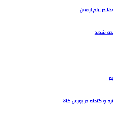
 در ایام اربعین
نده شدند
یم
ره و گندله در بورس کالا