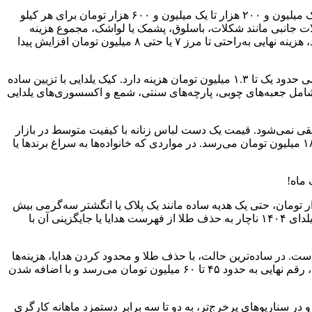
در کنار میوه، آجیل شب یلدا سهم سنگینی از هزینه‌ها را به خود اختصاص می‌دهد. قیمت آجیل مخلوط درجه‌یک در سال ۱۴۰۴ عمدتاً در بازه یک میلیون و ۲۰۰ هزار تا یک میلیون و ۶۰۰ هزار تومان برای هر کیلو
ی رقمی بین ۲.۴ تا ۳.۲ میلیون تومان هزینه دارد. با احتساب تنقلات جانبی مانند شکلات، باسلوق، پشمک یا لواشک، مجموع هزینه
خوراکی‌های یلدایی عروس به حدود ۵ تا ۶.۵ میلیون تومان می‌رسد. در مواردی که این اقلام به‌صورت سبدهای تزیینی آماده خریداری می‌شود، هزینه نهایی به‌راحتی تا مرز ۷ یا حتی ۸ میلیون تومان افزایش پیدا
شیرینی و کیک نیز بخش ثابتی از مخارج شب یلداست. قیمت هر کیلو شیرینی تر بین ۴۸۰ تا ۶۵۰ هزار تومان است. خرید دو کیلو شیرینی، رقمی حدود یک تا ۱.۳ میلیون تومان هزینه دارد. کیک یلدایی با تزیین ساده
لیون تومان قیمت‌گذاری می‌شوند. هزینه تزیینات شامل جعبه‌های چوبی، پارچه‌های سنتی، شمع و اکسسوری‌های یلدایی
لقی نمی‌شود. قیمت یک دست لباس زنانه با کیفیت متوسط در بازار
پوشاک سال ۱۴۰۴، بین ۶ تا ۹ میلیون تومان است. اگر کیف و کفش نیز به این مجموعه اضافه شود، هزینه پوشاک عروس به‌راحتی به ۱۲ تا ۱۸ میلیون تومان می‌رسد. در مواردی که خانواده‌ها به سراغ برندها یا
ظر گرفتن قیمت هر گرم طلای ۱۸ عیار معادل ۱۳ میلیون و ۷۶۸ هزار تومان، حتی یک هدیه ساده مانند یک پلاک یا انگشتر سه‌گرمی بیش
از ۴۱ میلیون تومان هزینه دارد. یک النگوی سبک پنج‌گرمی رقمی نزدیک به ۶۹ میلیون تومان می‌طلبد. به همین دلیل، بسیاری از خانواده‌ها در یلدای ۱۴۰۴ ناچار به حذف طلا از فهرست هدایا یا جایگزینی آن با
خش بزرگی از خانوارها پیدا کرده است. در ساده‌ترین حالت، با حذف طلا و محدود کردن هدایا، هزینه‌ها
در محدوده ۲۰ تا ۲۵ میلیون تومان قرار می‌گیرد. در سناریوی متعارف شهری، شامل سبد میوه کامل، آجیل، شیرینی، کیک، تزیینات و پوشاک، رقم نهایی به حدود ۴۵ تا ۶۰ میلیون تومان می‌رسد و با اضافه شدن
ل حقوق یک ماه کامل یک کارگر است و در سناریوهای پرخرج‌تر، به دو تا سه برابر دستمزد ماهانه کارگری