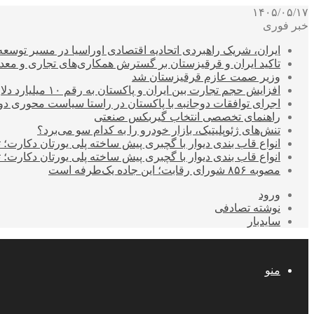
۱۴۰۵/۰۵/۱۷
خبر فوری
ایران، شریک راهبردی اتحادیه اقتصادی اوراسیا در مسیر توسع
تاکید ایران و قرقیزستان بر گسترش همکاری‌های تجاری و معد
وزیر صمت عازم قرقیزستان شد
افزایش حجم تجارت بین ایران و پاکستان به رقم ۱۰ میلیارد دلار
اجرای توافقات دوجانبه با پاکستان در راستا سیاست محوری د
راهنمای تخصصی انتخاب گیربکس صنعتی
تنش‌های ژئوپلیتیک، بازار خودرو را به کدام سو می‌برد؟
انواع قاب بندی دیوار با گچبری پیش ساخته پلی یورتان دکارت
انواع قاب بندی دیوار با گچبری پیش ساخته پلی یورتان دکارت
مصوبه ۸۵۶ شورای رقابت؛ این جاده یک‌طرفه است
ورود
نوشته تصادفی
سایدبار
منو