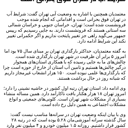
معتمدیان همچنین با اشاره به وضعیت آبی تهران گفت: شرایط آب
در تهران فوق بحرانی است و اقداماتی که انجام شده موجب
فرونشست شده است؛ تهران، خراسان جنوبی و خراسان شمالی
سه استانی هستند که فرونشست دارند. به جایی رسیدیم که رییس
جمهور می‌گوید راهی جز تغییر پایتخت نداریم و اگر حکمرانی تغییر
نکند این شرایط ادامه دارد.
به گفته معتمدیان، حداکثر بارگذاری تهران بر مبنای سال ۷۵ بود اما
امروز ۵ برابر آن ظرفیت در شهر تهران بارگذاری شده است.
چالش‌های ما به جایی رسیده که با همکاری استان‌های همجوار
درگیر چالش‌ها هستیم و تامین آب استان از خارج از حوزه است چرا
که بارگذاری‌ها علمی نبوده است. ۱۵۰ هزار انشعاب غیرمجاز داریم
که شبانه روز در حال برداشت هستند.
وی ادامه داد: استان تهران رتبه اول کشور در حاشیه نشینی را دارد؛
امروز تهران ۱۸ هزار هکتار بافت ناکارآمد دارد. همین مساله منشاء
بسیاری از مشکلات شهر تهران است. کلونی‌های جمعیتی و انواع
مشکلات اجتماعی به همین دلیل رخ داده است.
وی با بیان اینکه وضعیت تهران در سرانه‌ها مناسب نیست گفت:
سال گذشته سرانه آموزشی‌مان ۵.۲۸ بوده است که در رتبه ۲۸
کشور قرار داشتیم. روزانه ۱.۵ میلیون خودرو و ۴ میلیون نفر وارد