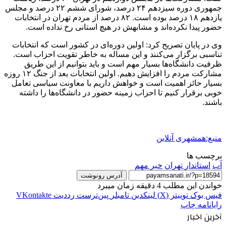
جمهوری دوره سیزدهم ۲۴ درصد، شورای ششم ۲۲ درصد و مجلس
یازدهم ۱۸ درصد بوده است. ۸۲ درصد از مردم تهران در انتخابات
حضور پیدا نکرده‌اند و مشابهش در هیچ استانی رخ نداده است.
وی در پایان تصریح کرد: اولین دوره‌ای در کشور است که انتخابات
تناسبی برگزار می‌کنند و این مساله به خاطر تقویت احزاب است.
ظرفیت دانشگاه‌ها بسیار مهم است و باید بتوانیم از این طریق
مشارکت مردم را افزایش دهیم. اولین انتخابات بعد از جنگ ۱۲ روزه
بسیار حائز اهمیت است و خواهش داریم با معاونت سیاسی تعامل
خوبی برقرار کنیم تا احزاب زمینه حضور در دانشگاه‌ها را داشته
باشند.
منبع:همشهری آنلاین
برچسب ها
آب
استاندار تهران
خبر مهم
آدرس رونوشت
خواندن این مطلب 4 دقیقه زمان میبرد
فیس بوک
توییتر (X)
لینکدین
‫تامبلر
‫پین‌ترست
‫رددیت
‫VKontakte
رایانامه
چاپ
آخرین اخبار