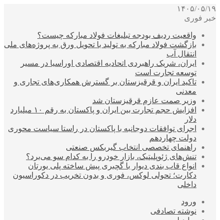
۱۴۰۵/۰۵/۱۹
خبر فوری
واقعیت ردیف بودجه تبلیغات فولاد مبارکه چیست؟
بازگشت فولاد مبارکه به تولید با تحویل ورق به پروژه‌های ملی
انتقال آب
ایران، شریک راهبردی اتحادیه اقتصادی اوراسیا در مسیر
توسعه تجارت است
تاکید ایران و قرقیزستان بر گسترش همکاری‌های تجاری و
معدنی
وزیر صمت عازم قرقیزستان شد
افزایش حجم تجارت بین ایران و پاکستان به رقم ۱۰ میلیارد
دلار
اجرای توافقات دوجانبه با پاکستان در راستا سیاست محوری
دولت چهاردهم
راهنمای تخصصی انتخاب گیربکس صنعتی
تنش‌های ژئوپلیتیک، بازار خودرو را به کدام سو می‌برد؟
انواع قاب بندی دیوار با گچبری پیش ساخته پلی یورتان
دکارت؛ تحولی لوکس، فوری و بدون تخریب در دکوراسیون
داخلی
ورود
نوشته تصادفی