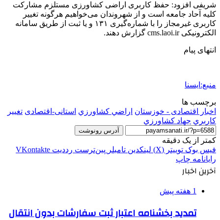
شریفی افزود: حفظ کاربری اراضی کشاورزی مستلزم مشارکت
کلیه آحاد جامعه است و از شهروندان می‌خواهیم هرگونه تغییر
کاربری غیرمجاز را با شماره‌گیری ۱۳۱ و یا ثبت از طریق سامانه
الکترونیکی cms.laoi.ir گزارش دهند.
انتهای پیام
منبع:ایسنا
برچسب ها
اخبار اقتصادی - خوزستان
اراضي كشاورزي
استانی-اقتصادی
تغيير
كاربري
جهاد كشاورزي
آدرس رونوشت
کمتر از یک دقیقه
فیس بوک
توییتر (X)
لینکدین
‫تامبلر
‫پین‌ترست
‫رددیت
‫VKontakte
رایانامه
چاپ
آخرین اخبار
1 هفته پیش
تمدید بخشنامه اعتبار ثبت سفارشات بدون انتقال