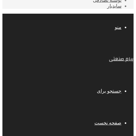
نوشته تصادفی
سایدبار
منو
پیام صنعتی
جستجو برای
صفحه نخست