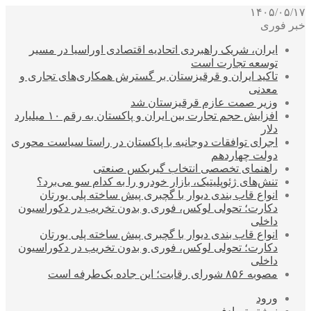
۱۴۰۵/۰۵/۱۷
خبر فوری
ایران، شریک راهبردی اتحادیه اقتصادی اوراسیا در مسیر
توسعه تجارت است
تاکید ایران و قرقیزستان بر گسترش همکاری‌های تجاری و
معدنی
وزیر صمت عازم قرقیزستان شد
افزایش حجم تجارت بین ایران و پاکستان به رقم ۱۰ میلیارد
دلار
اجرای توافقات دوجانبه با پاکستان در راستا سیاست محوری
دولت چهاردهم
راهنمای تخصصی انتخاب گیربکس صنعتی
تنش‌های ژئوپلیتیک، بازار خودرو را به کدام سو می‌برد؟
انواع قاب بندی دیوار با گچبری پیش ساخته پلی یورتان
دکارت؛ تحولی لوکس، فوری و بدون تخریب در دکوراسیون
داخلی
انواع قاب بندی دیوار با گچبری پیش ساخته پلی یورتان
دکارت؛ تحولی لوکس، فوری و بدون تخریب در دکوراسیون
داخلی
مصوبه ۸۵۶ شورای رقابت؛ این جاده یک‌طرفه است
ورود