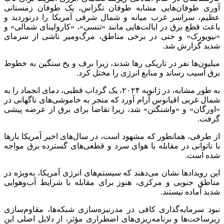
آوری طوفان‌هایی مشابه طوفان تگزاس، یک طوفان زمستانی
عظیم، سراسر غرب میانه و شمال شرقی آمریکا را درنوردید و
باعث قطع برق در ایالت‌هایی مانند «تنسی»، «کارولینای شمالی» و
«نیویورک» و حتی در برخی مناطق، مرگ‌ومیر ناشی از سرمای
شدید گزارش شد.
میلیون‌ها نفر در تاریکی رها شدند، زیرا برف و یخ سنگین به خطوط
برق آسیب رساند و منابع انرژی را مختل کرد.
به طور مشابه، در ژانویه ۲۰۲۴، یک گرداب قطبی، دمای انجماد را به
شمال غربی اقیانوس آرام آورد که منجر به خاموشی‌های ناگهانی در
«اورگان» و «واشنگتن» شد، زیرا تقاضا برای برق از عرضه پیشی
گرفت.
از طرفی، همانطور که مشهود است، در سال‌های اخیر آمریکا بارها
با ناتوانی در مقابله با هوای سرد و قطعی‌های گسترده برق مواجه
شده است.
این رویدادها نشان می‌دهند که سیستم‌های انرژی آمریکا، به‌ویژه در
مناطق جنوبی و مرکزی، هنوز برای مقابله با شرایط آب‌وهوایی
شدید آماده نیستند.
نبود سرمایه‌گذاری کافی در مدرنیزه‌سازی شبکه‌ها، مقاوم‌سازی
زیرساخت‌ها و برنامه‌ریزی‌های اضطراری مؤثر، از دلایل اصلی این