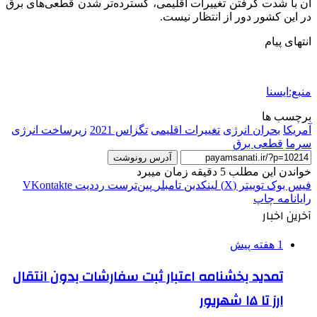
آن با شدت گرفتن تغییرات اقلیمی، گسترده‌تر شدن قطعی‌های برق
در این کشور دور از انتظار نیست.
انتهای پیام
منبع:ایسنا
برچسب ها
آمريكا
بحران انرژی
تغییرات اقلیمی
تگزاس 2021
زیرساخت انرژی
سرما
قطعی برق
آدرس رونوشت
خواندن این مطلب 5 دقیقه زمان میبرد
فیس بوک
توییتر (X)
لینکدین
‫تامبلر
‫پین‌ترست
‫رددیت
‫VKontakte
رایانامه
چاپ
آخرین اخبار
1 هفته پیش
تمدید بخشنامه اعتبار ثبت سفارشات بدون انتقال
ارز تا ۱۵ شهریور