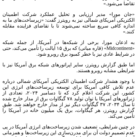
تقاضا می‌شود.»
«جان مورا» مدیر ارزیابی و تحلیل عملکرد شرکت اطمینان
الکتریکی آمریکای شمالی نیز به رویترز گفت: «زیرساخت‌های ما به
اندازه کافی سریع ساخته نمی‌شوند تا با تقاضای فزاینده مقابله
کنند.»
به اذعان مورا، برخی از شبکه‌ها در آمریکا، از جمله شبکه
«Midcontinent» (قاره میانی) که برق ۱۵ ایالت را تأمین می‌کند، حتی
در شرایط عادی نیز با خطر کمبود برق روبرو شود.
اما طبق گزارش رویترز، سایر اپراتورهای شبکه برق آمریکا نیز با
شرایطی مشابه روبرو هستند.
با وجود هشدار شرکت اطمینان الکتریکی آمریکای شمالی درباره
عدم تلاش کافی آمریکا برای توسعه زیرساخت‌های انرژی این
کشور، این شرکت اعلام کرد که تا دسامبر ۲۰۲۴، تعدادی از
ژنراتورهای آمریکا با توان تولید ۷۸ گیگاوات برق از مدار خارج شده
تا سال ۲۰۳۴، ۳۷ گیگاوات دیگر نیز از مدار خارج خواهند شد. طبق
گزارش رویترز، هر گیگاوات، برق یک میلیون خانه در آمریکا را
تأمین می‌کند.
در چنین شرایطی، تضعیف شدن زیرساخت‌های انرژی آمریکا در پی
عدم تصمیم دولت آن برای مدرن‌سازی این زیرساخت‌ها و همزمانی