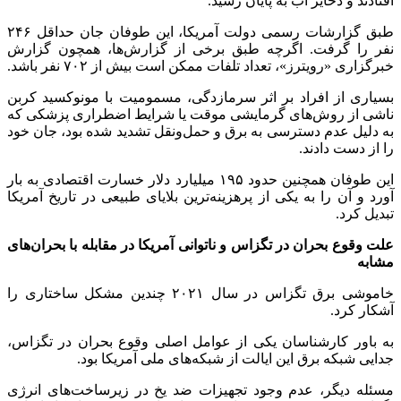
افتادند و ذخایر آب به پایان رسید.
طبق گزارشات رسمی دولت آمریکا، این طوفان جان حداقل ۲۴۶
نفر را گرفت. اگرچه طبق برخی از گزارش‌ها، همچون گزارش
خبرگزاری «رویترز»، تعداد تلفات ممکن است بیش از ۷۰۲ نفر باشد.
بسیاری از افراد بر اثر سرمازدگی، مسمومیت با مونوکسید کربن
ناشی از روش‌های گرمایشی موقت یا شرایط اضطراری پزشکی که
به دلیل عدم دسترسی به برق و حمل‌ونقل تشدید شده بود، جان خود
را از دست دادند.
این طوفان همچنین حدود ۱۹۵ میلیارد دلار خسارت اقتصادی به بار
آورد و آن را به یکی از پرهزینه‌ترین بلایای طبیعی در تاریخ آمریکا
تبدیل کرد.
علت وقوع بحران در تگزاس و ناتوانی آمریکا در مقابله با بحران‌های
مشابه
خاموشی برق تگزاس در سال ۲۰۲۱ چندین مشکل ساختاری را
آشکار کرد.
به باور کارشناسان یکی از عوامل اصلی وقوع بحران در تگزاس،
جدایی شبکه برق این ایالت از شبکه‌های ملی آمریکا بود.
مسئله دیگر، عدم وجود تجهیزات ضد یخ در زیرساخت‌های انرژی