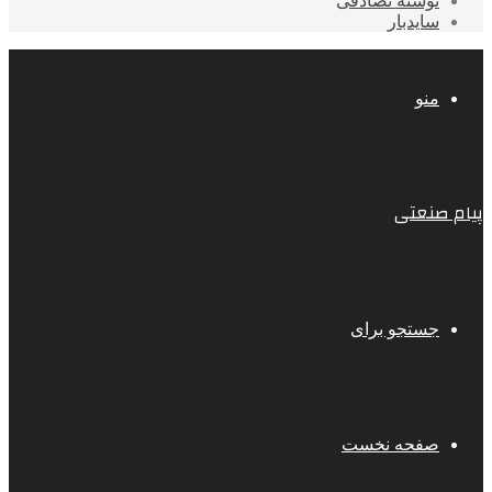
نوشته تصادفی
سایدبار
منو
پیام صنعتی
جستجو برای
صفحه نخست