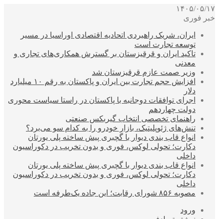
۱۴۰۵/۰۵/۱۷
خبر فوری
ایران، شریک راهبردی اتحادیه اقتصادی اوراسیا در مسیر
توسعه تجارت است
تاکید ایران و قرقیزستان بر گسترش همکاری‌های تجاری و
معدنی
وزیر صمت عازم قرقیزستان شد
افزایش حجم تجارت بین ایران و پاکستان به رقم ۱۰ میلیارد
دلار
اجرای توافقات دوجانبه با پاکستان در راستا سیاست محوری
دولت چهاردهم
راهنمای تخصصی انتخاب گیربکس صنعتی
تنش‌های ژئوپلیتیک، بازار خودرو را به کدام سو می‌برد؟
انواع قاب بندی دیوار با گچبری پیش ساخته پلی یورتان
دکارت؛ تحولی لوکس، فوری و بدون تخریب در دکوراسیون
داخلی
انواع قاب بندی دیوار با گچبری پیش ساخته پلی یورتان
دکارت؛ تحولی لوکس، فوری و بدون تخریب در دکوراسیون
داخلی
مصوبه ۸۵۶ شورای رقابت؛ این جاده یک‌طرفه است
ورود