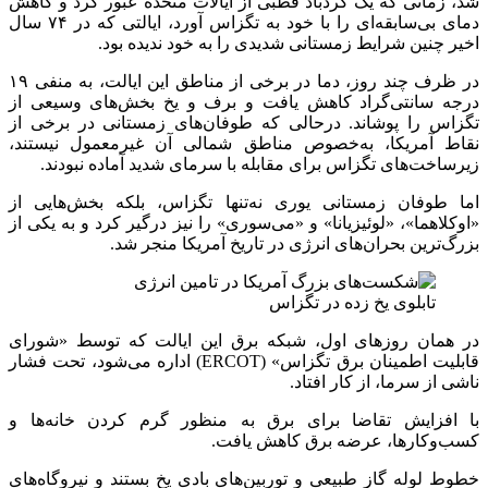
شد، زمانی که یک گردباد قطبی از ایالات متحده عبور کرد و کاهش
دمای بی‌سابقه‌ای را با خود به تگزاس آورد، ایالتی که در ۷۴ سال
اخیر چنین شرایط زمستانی شدیدی را به خود ندیده بود.
در ظرف چند روز، دما در برخی از مناطق این ایالت، به منفی ۱۹
درجه سانتی‌گراد کاهش یافت و برف و یخ بخش‌های وسیعی از
تگزاس را پوشاند. درحالی که طوفان‌های زمستانی در برخی از
نقاط آمریکا، به‌خصوص مناطق شمالی آن غیرمعمول نیستند،
زیرساخت‌های تگزاس برای مقابله با سرمای شدید آماده نبودند.
اما طوفان زمستانی یوری نه‌تنها تگزاس، بلکه بخش‌هایی از
«اوکلاهما»، «لوئیزیانا» و «می‌سوری» را نیز درگیر کرد و به یکی از
بزرگ‌ترین بحران‌های انرژی در تاریخ آمریکا منجر شد.
تابلوی یخ زده در تگزاس
در همان روزهای اول، شبکه برق این ایالت که توسط «شورای
قابلیت اطمینان برق تگزاس» (ERCOT) اداره می‌شود، تحت فشار
ناشی از سرما، از کار افتاد.
با افزایش تقاضا برای برق به منظور گرم کردن خانه‌ها و
کسب‌وکارها، عرضه برق کاهش یافت.
خطوط لوله گاز طبیعی و توربین‌های بادی یخ بستند و نیروگاه‌های