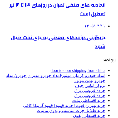
اتحادیه های صنفی تهران در روزهای ۱۳ تا ۱۶ تیر
تعطیل است
۱۴۰۵/۰۴/۱۱
جایگزینی درآمدهای معدنی به جای نفت دنبال
شود
پیوندها
door to door shipping from china
امداد خودرو کرمان موتور/امداد خودرو مدیران خودرو/امداد
خودرو بهمن موتور
بروکر ایکس چیف
خرده فروشی برق
خرده فروشی برق
خرید اقساطی تبلت
خرید بهترین قهوه | خرید قهوه | قهوه گرنیکا کافی
خرید طلا با اجرت مناسب و بدون مالیات
خرید قسطی آیفون