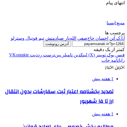
انتهای پیام
منبع:ایسنا
برچسب ها
آ.ا.ک آتن
احسان حاج‌صفی
الله‌یار صیادمنش
تیم فوتبال وسترلو
آدرس رونوشت
کمتر از یک دقیقه
فیس بوک
توییتر (X)
لینکدین
‫تامبلر
‫پین‌ترست
‫رددیت
‫VKontakte
رایانامه
چاپ
آخرین اخبار
1 هفته پیش
تمدید بخشنامه اعتبار ثبت سفارشات بدون انتقال
ارز تا ۱۵ شهریور
1 هفته پیش
مطالبه بخش خصوصی برای اصلاح قوانین