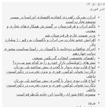
۱۴۰۵/۰۵/۱۷
خبر فوری
ایران، شریک راهبردی اتحادیه اقتصادی اوراسیا در مسیر
توسعه تجارت است
تاکید ایران و قرقیزستان بر گسترش همکاری‌های تجاری و
معدنی
وزیر صمت عازم قرقیزستان شد
افزایش حجم تجارت بین ایران و پاکستان به رقم ۱۰ میلیارد
دلار
اجرای توافقات دوجانبه با پاکستان در راستا سیاست محوری
دولت چهاردهم
راهنمای تخصصی انتخاب گیربکس صنعتی
تنش‌های ژئوپلیتیک، بازار خودرو را به کدام سو می‌برد؟
انواع قاب بندی دیوار با گچبری پیش ساخته پلی یورتان
دکارت؛ تحولی لوکس، فوری و بدون تخریب در دکوراسیون
داخلی
انواع قاب بندی دیوار با گچبری پیش ساخته پلی یورتان
دکارت؛ تحولی لوکس، فوری و بدون تخریب در دکوراسیون
داخلی
مصوبه ۸۵۶ شورای رقابت؛ این جاده یک‌طرفه است
ورود