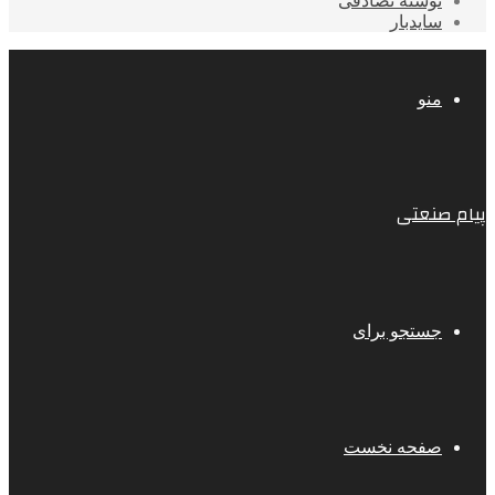
نوشته تصادفی
سایدبار
منو
پیام صنعتی
جستجو برای
صفحه نخست