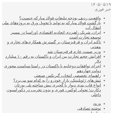
۱۴۰۵/۰۵/۱۹
خبر فوری
واقعیت ردیف بودجه تبلیغات فولاد مبارکه چیست؟
بازگشت فولاد مبارکه به تولید با تحویل ورق به پروژه‌های ملی
انتقال آب
ایران، شریک راهبردی اتحادیه اقتصادی اوراسیا در مسیر
توسعه تجارت است
تاکید ایران و قرقیزستان بر گسترش همکاری‌های تجاری و
معدنی
وزیر صمت عازم قرقیزستان شد
افزایش حجم تجارت بین ایران و پاکستان به رقم ۱۰ میلیارد
دلار
اجرای توافقات دوجانبه با پاکستان در راستا سیاست محوری
دولت چهاردهم
راهنمای تخصصی انتخاب گیربکس صنعتی
تنش‌های ژئوپلیتیک، بازار خودرو را به کدام سو می‌برد؟
انواع قاب بندی دیوار با گچبری پیش ساخته پلی یورتان
دکارت؛ تحولی لوکس، فوری و بدون تخریب در دکوراسیون
داخلی
ورود
نوشته تصادفی