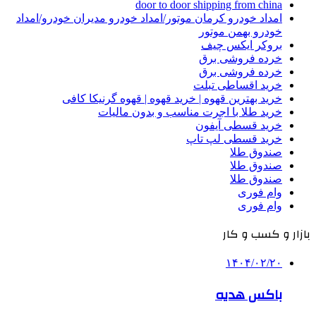
door to door shipping from china
امداد خودرو کرمان موتور/امداد خودرو مدیران خودرو/امداد
خودرو بهمن موتور
بروکر ایکس چیف
خرده فروشی برق
خرده فروشی برق
خرید اقساطی تبلت
خرید بهترین قهوه | خرید قهوه | قهوه گرنیکا کافی
خرید طلا با اجرت مناسب و بدون مالیات
خرید قسطی آیفون
خرید قسطی لپ تاپ
صندوق طلا
صندوق طلا
صندوق طلا
وام فوری
وام فوری
بازار و کسب و کار
۱۴۰۴/۰۲/۲۰
باکس هدیه