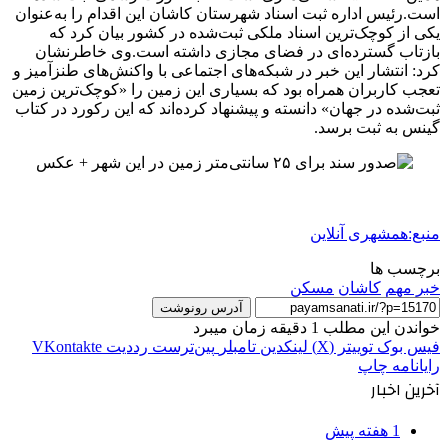
است.رئیس اداره ثبت اسناد شهرستان کاشان این اقدام را به‌عنوان
یکی از کوچک‌ترین اسناد ملکی ثبت‌شده در کشور بیان کرد که
بازتاب گسترده‌ای در فضای مجازی داشته است.وی خاطرنشان
کرد: انتشار این خبر در شبکه‌های اجتماعی با واکنش‌های طنزآمیز و
تعجب کاربران همراه بود که بسیاری این زمین را «کوچک‌ترین زمین
ثبت‌شده در جهان» دانسته و پیشنهاد کرده‌اند که این رکورد در کتاب
گینس به ثبت برسد.
منبع:همشهری آنلاین
برچسب ها
خبر مهم
كاشان
مسکن
آدرس رونوشت
خواندن این مطلب 1 دقیقه زمان میبرد
فیس بوک
توییتر (X)
لینکدین
‫تامبلر
‫پین‌ترست
‫رددیت
‫VKontakte
رایانامه
چاپ
آخرین اخبار
1 هفته پیش