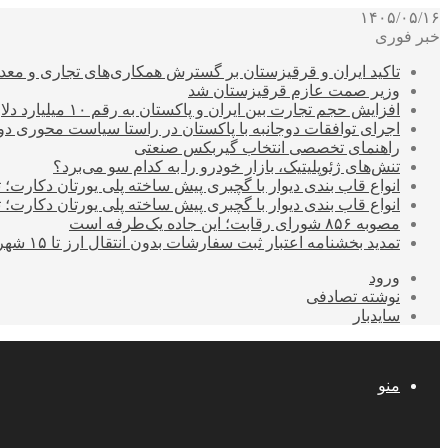
۱۴۰۵/۰۵/۱۶
خبر فوری
تاکید ایران و قرقیزستان بر گسترش همکاری‌های تجاری و معد
وزیر صمت عازم قرقیزستان شد
افزایش حجم تجارت بین ایران و پاکستان به رقم ۱۰ میلیارد دلار
اجرای توافقات دوجانبه با پاکستان در راستا سیاست محوری د
راهنمای تخصصی انتخاب گیربکس صنعتی
تنش‌های ژئوپلیتیک، بازار خودرو را به کدام سو می‌برد؟
انواع قاب بندی دیوار با گچبری پیش ساخته پلی یورتان دکارت
انواع قاب بندی دیوار با گچبری پیش ساخته پلی یورتان دکارت
مصوبه ۸۵۶ شورای رقابت؛ این جاده یک‌طرفه است
تمدید بخشنامه اعتبار ثبت سفارشات بدون انتقال ارز تا ۱۵ شهریور
ورود
نوشته تصادفی
سایدبار
منو