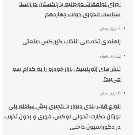
اجرای توافقات دوجانبه با پاکستان در راستا
سیاست محوری دولت چهاردهم
4 روز پیش
راهنمای تخصصی انتخاب گیربکس صنعتی
5 روز پیش
تنش‌های ژئوپلیتیک، بازار خودرو را به کدام سو
می‌برد؟
6 روز پیش
انواع قاب بندی دیوار با گچبری پیش ساخته پلی
یورتان دکارت؛ تحولی لوکس، فوری و بدون تخریب
در دکوراسیون داخلی