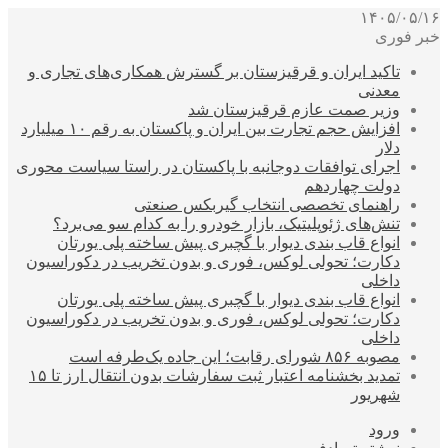
۱۴۰۵/۰۵/۱۶
خبر فوری
تاکید ایران و قرقیزستان بر گسترش همکاری‌های تجاری و
معدنی
وزیر صمت عازم قرقیزستان شد
افزایش حجم تجارت بین ایران و پاکستان به رقم ۱۰ میلیارد
دلار
اجرای توافقات دوجانبه با پاکستان در راستا سیاست محوری
دولت چهاردهم
راهنمای تخصصی انتخاب گیربکس صنعتی
تنش‌های ژئوپلیتیک، بازار خودرو را به کدام سو می‌برد؟
انواع قاب بندی دیوار با گچبری پیش ساخته پلی یورتان
دکارت؛ تحولی لوکس، فوری و بدون تخریب در دکوراسیون
داخلی
انواع قاب بندی دیوار با گچبری پیش ساخته پلی یورتان
دکارت؛ تحولی لوکس، فوری و بدون تخریب در دکوراسیون
داخلی
مصوبه ۸۵۶ شورای رقابت؛ این جاده یک‌طرفه است
تمدید بخشنامه اعتبار ثبت سفارشات بدون انتقال ارز تا ۱۵
شهریور
ورود