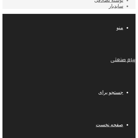
نوشته تصادفی
سایدبار
منو
پیام صنعتی
جستجو برای
صفحه نخست