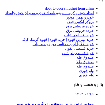
door to door shipping from china
امداد خودرو کرمان موتور/امداد خودرو مدیران خودرو/امداد
خودرو بهمن موتور
بروکر ایکس چیف
خرده فروشی برق
خرده فروشی برق
خرید اقساطی تبلت
خرید بهترین قهوه | خرید قهوه | قهوه گرنیکا کافی
خرید طلا با اجرت مناسب و بدون مالیات
خرید قسطی آیفون
خرید قسطی لپ تاپ
صندوق طلا
صندوق طلا
صندوق طلا
وام فوری
وام فوری
بازار و کسب و کار
۱۴۰۴/۰۲/۱۹
چطور لباس‌های بچگانه را بشوییم که عمر