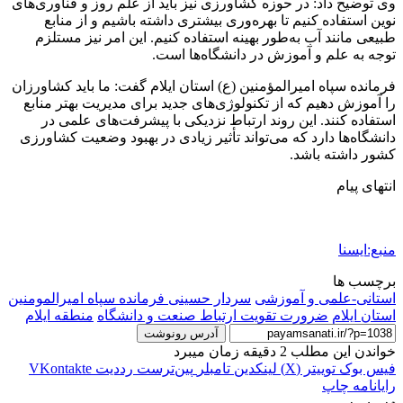
وی توضیح داد: در حوزه کشاورزی نیز باید از علم روز و فناوری‌های
نوین استفاده کنیم تا بهره‌وری بیشتری داشته باشیم و از منابع
طبیعی مانند آب به‌طور بهینه استفاده کنیم. این امر نیز مستلزم
توجه به علم و آموزش در دانشگاه‌ها است.
فرمانده سپاه امیرالمؤمنین (ع) استان ایلام گفت: ما باید کشاورزان
را آموزش دهیم که از تکنولوژی‌های جدید برای مدیریت بهتر منابع
استفاده کنند. این روند ارتباط نزدیکی با پیشرفت‌های علمی در
دانشگاه‌ها دارد که می‌تواند تأثیر زیادی در بهبود وضعیت کشاورزی
کشور داشته باشد.
انتهای پیام
منبع:ایسنا
برچسب ها
استانی-علمی و آموزشی
سردار حسینی فرمانده سپاه امیرالمومنین
استان ایلام
ضرورت تقویت ارتباط صنعت و دانشگاه
منطقه ایلام
آدرس رونوشت
خواندن این مطلب 2 دقیقه زمان میبرد
فیس بوک
توییتر (X)
لینکدین
‫تامبلر
‫پین‌ترست
‫رددیت
‫VKontakte
رایانامه
چاپ