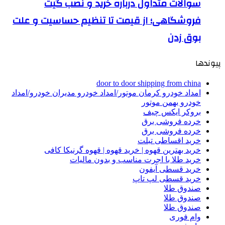
سوالات متداول درباره خرید و نصب گیت
فروشگاهی؛ از قیمت تا تنظیم حساسیت و علت
بوق زدن
پیوندها
door to door shipping from china
امداد خودرو کرمان موتور/امداد خودرو مدیران خودرو/امداد
خودرو بهمن موتور
بروکر ایکس چیف
خرده فروشی برق
خرده فروشی برق
خرید اقساطی تبلت
خرید بهترین قهوه | خرید قهوه | قهوه گرنیکا کافی
خرید طلا با اجرت مناسب و بدون مالیات
خرید قسطی آیفون
خرید قسطی لپ تاپ
صندوق طلا
صندوق طلا
صندوق طلا
وام فوری