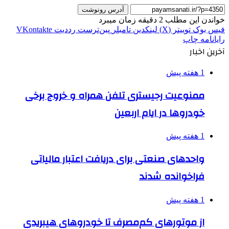
آدرس رونوشت
خواندن این مطلب 2 دقیقه زمان میبرد
فیس بوک
توییتر (X)
لینکدین
‫تامبلر
‫پین‌ترست
‫رددیت
‫VKontakte
رایانامه
چاپ
آخرین اخبار
1 هفته پیش
ممنوعیت رجیستری تلفن همراه و خروج برخی
خودروها در ایام اربعین
1 هفته پیش
واحدهای صنعتی برای دریافت اعتبار مالیاتی
فراخوانده شدند
1 هفته پیش
از موتورهای کم‌مصرف تا خودروهای هیبریدی