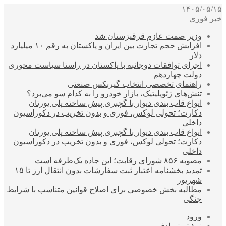
۱۴۰۵/۰۵/۱۵
خبر فوری
وزیر صمت عازم قرقیزستان شد
افزایش حجم تجارت بین ایران و پاکستان به رقم ۱۰ میلیارد
دلار
اجرای توافقات دوجانبه با پاکستان در راستا سیاست محوری
دولت چهاردهم
راهنمای تخصصی انتخاب گیربکس صنعتی
تنش‌های ژئوپلیتیک، بازار خودرو را به کدام سو می‌برد؟
انواع قاب بندی دیوار با گچبری پیش ساخته پلی یورتان
دکارت؛ تحولی لوکس، فوری و بدون تخریب در دکوراسیون
داخلی
انواع قاب بندی دیوار با گچبری پیش ساخته پلی یورتان
دکارت؛ تحولی لوکس، فوری و بدون تخریب در دکوراسیون
داخلی
مصوبه ۸۵۶ شورای رقابت؛ این جاده یک‌طرفه است
تمدید بخشنامه اعتبار ثبت سفارشات بدون انتقال ارز تا ۱۵
شهریور
مطالبه بخش خصوصی برای اصلاح قوانین متناسب با شرایط
جنگی
ورود