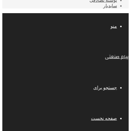
نوشته تصادفی
سایدبار
منو
پیام صنعتی
جستجو برای
صفحه نخست