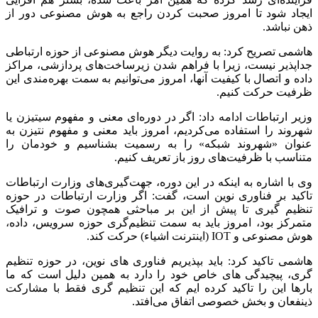
ایجاد شود تا امروز صحبت کردن راجع به هوش مصنوعی دور از
ذهن نباشد.
هاشمی تصریح کرد: به روایت دیگر هوش مصنوعی از حوزه ارتباطی
جداپذیر نیست، زیرا با فراهم شدن زیرساخت‌های پردازشی، مراکز
داده و اتصال با کیفیت آنها، امروز می‌توانیم به سمت بهره‌مندی این
ظرفیت حرکت کنیم.
وزیر ارتباطات ادامه داد: اگر در دوره‌ای معنی و مفهوم سیتیزن یا
شهروند را استفاده می‌کردیم، امروز باید معنی و مفهوم نتیزن به
عنوان «شهروند شبکه» را به رسمیت بشناسیم و خودمان را
متناسب با ظرفیت‌های روز باز تعریف کنیم.
وی با اشاره به اینکه در این دوره، جهت‌گیری‌های وزارت ارتباطات
تاکید بر فناوری نوین است، گفت: اگر وزارت ارتباطات در حوزه
تنظیم گیری تا پیش از این بر مباحثی همچون صوت و ترافیک
متمرکز بود، امروز باید به سمت تنظیم‌گری حوزه سرویس، داده،
هوش مصنوعی و IOT (اینترنت اشیاء) حرکت کند.
هاشمی تاکید کرد: باید بپذیریم فناوری های نوین، در حوزه تنظیم
گری، پیچیدگی های خاص خود را دارد به همین دلیل است که ما
بارها این را تاکید کرده ایم که این تنظیم گری فقط با مشارکت
ذینفعان و بخش خصوصی‌ اتفاق می‌افتد.