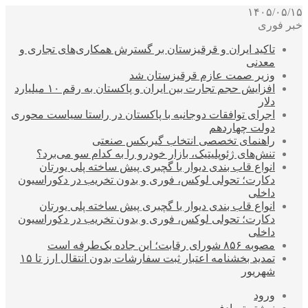
۱۴۰۵/۰۵/۱۵
خبر فوری
تاکید ایران و قرقیزستان بر گسترش همکاری‌های تجاری و
معدنی
وزیر صمت عازم قرقیزستان شد
افزایش حجم تجارت بین ایران و پاکستان به رقم ۱۰ میلیارد
دلار
اجرای توافقات دوجانبه با پاکستان در راستا سیاست محوری
دولت چهاردهم
راهنمای تخصصی انتخاب گیربکس صنعتی
تنش‌های ژئوپلیتیک، بازار خودرو را به کدام سو می‌برد؟
انواع قاب بندی دیوار با گچبری پیش ساخته پلی یورتان
دکارت؛ تحولی لوکس، فوری و بدون تخریب در دکوراسیون
داخلی
انواع قاب بندی دیوار با گچبری پیش ساخته پلی یورتان
دکارت؛ تحولی لوکس، فوری و بدون تخریب در دکوراسیون
داخلی
مصوبه ۸۵۶ شورای رقابت؛ این جاده یک‌طرفه است
تمدید بخشنامه اعتبار ثبت سفارشات بدون انتقال ارز تا ۱۵
شهریور
ورود