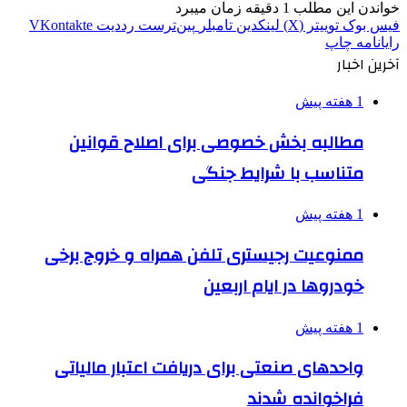
خواندن این مطلب 1 دقیقه زمان میبرد
فیس بوک
توییتر (X)
لینکدین
‫تامبلر
‫پین‌ترست
‫رددیت
‫VKontakte
رایانامه
چاپ
آخرین اخبار
1 هفته پیش
مطالبه بخش خصوصی برای اصلاح قوانین
متناسب با شرایط جنگی
1 هفته پیش
ممنوعیت رجیستری تلفن همراه و خروج برخی
خودروها در ایام اربعین
1 هفته پیش
واحدهای صنعتی برای دریافت اعتبار مالیاتی
فراخوانده شدند