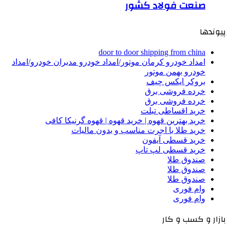
صنعت فولاد کشور
پیوندها
door to door shipping from china
امداد خودرو کرمان موتور/امداد خودرو مدیران خودرو/امداد
خودرو بهمن موتور
بروکر ایکس چیف
خرده فروشی برق
خرده فروشی برق
خرید اقساطی تبلت
خرید بهترین قهوه | خرید قهوه | قهوه گرنیکا کافی
خرید طلا با اجرت مناسب و بدون مالیات
خرید قسطی آیفون
خرید قسطی لپ تاپ
صندوق طلا
صندوق طلا
صندوق طلا
وام فوری
وام فوری
بازار و کسب و کار