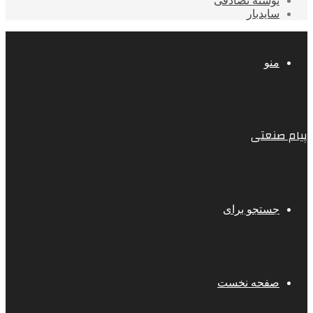
نوشته تصادفی
سایدبار
منو
پیام صنعتی
جستجو برای
صفحه نخست