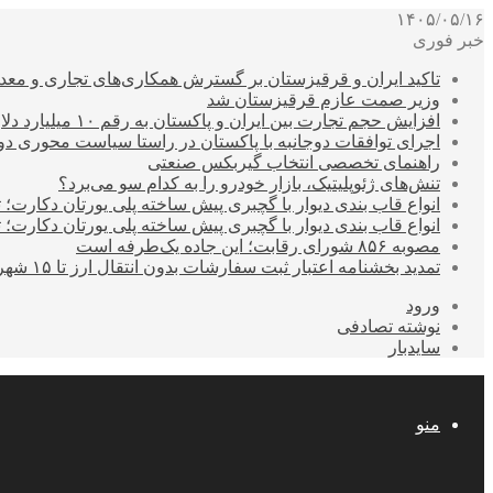
۱۴۰۵/۰۵/۱۶
خبر فوری
تاکید ایران و قرقیزستان بر گسترش همکاری‌های تجاری و معد
وزیر صمت عازم قرقیزستان شد
افزایش حجم تجارت بین ایران و پاکستان به رقم ۱۰ میلیارد دلار
اجرای توافقات دوجانبه با پاکستان در راستا سیاست محوری د
راهنمای تخصصی انتخاب گیربکس صنعتی
تنش‌های ژئوپلیتیک، بازار خودرو را به کدام سو می‌برد؟
انواع قاب بندی دیوار با گچبری پیش ساخته پلی یورتان دکارت
انواع قاب بندی دیوار با گچبری پیش ساخته پلی یورتان دکارت
مصوبه ۸۵۶ شورای رقابت؛ این جاده یک‌طرفه است
تمدید بخشنامه اعتبار ثبت سفارشات بدون انتقال ارز تا ۱۵ شهریور
ورود
نوشته تصادفی
سایدبار
منو