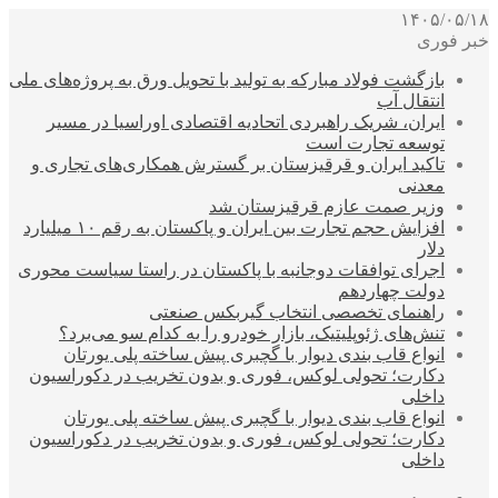
۱۴۰۵/۰۵/۱۸
خبر فوری
بازگشت فولاد مبارکه به تولید با تحویل ورق به پروژه‌های ملی
انتقال آب
ایران، شریک راهبردی اتحادیه اقتصادی اوراسیا در مسیر
توسعه تجارت است
تاکید ایران و قرقیزستان بر گسترش همکاری‌های تجاری و
معدنی
وزیر صمت عازم قرقیزستان شد
افزایش حجم تجارت بین ایران و پاکستان به رقم ۱۰ میلیارد
دلار
اجرای توافقات دوجانبه با پاکستان در راستا سیاست محوری
دولت چهاردهم
راهنمای تخصصی انتخاب گیربکس صنعتی
تنش‌های ژئوپلیتیک، بازار خودرو را به کدام سو می‌برد؟
انواع قاب بندی دیوار با گچبری پیش ساخته پلی یورتان
دکارت؛ تحولی لوکس، فوری و بدون تخریب در دکوراسیون
داخلی
انواع قاب بندی دیوار با گچبری پیش ساخته پلی یورتان
دکارت؛ تحولی لوکس، فوری و بدون تخریب در دکوراسیون
داخلی