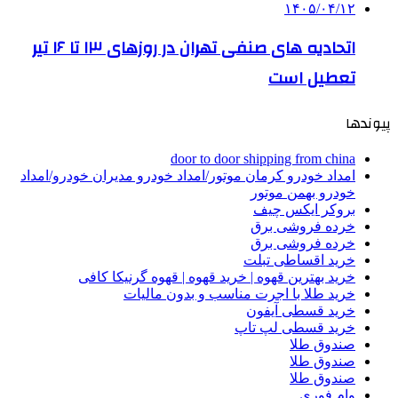
۱۴۰۵/۰۴/۱۲
اتحادیه های صنفی تهران در روزهای ۱۳ تا ۱۶ تیر
تعطیل است
پیوندها
door to door shipping from china
امداد خودرو کرمان موتور/امداد خودرو مدیران خودرو/امداد
خودرو بهمن موتور
بروکر ایکس چیف
خرده فروشی برق
خرده فروشی برق
خرید اقساطی تبلت
خرید بهترین قهوه | خرید قهوه | قهوه گرنیکا کافی
خرید طلا با اجرت مناسب و بدون مالیات
خرید قسطی آیفون
خرید قسطی لپ تاپ
صندوق طلا
صندوق طلا
صندوق طلا
وام فوری