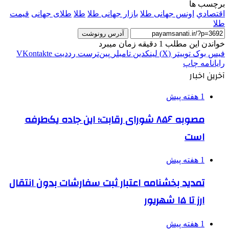
برچسب ها
اقتصادي
اونس جهانی طلا
بازار جهانی طلا
طلا
طلای جهانی
قیمت
طلا
آدرس رونوشت
خواندن این مطلب 1 دقیقه زمان میبرد
فیس بوک
توییتر (X)
لینکدین
‫تامبلر
‫پین‌ترست
‫رددیت
‫VKontakte
رایانامه
چاپ
آخرین اخبار
1 هفته پیش
مصوبه ۸۵۶ شورای رقابت؛ این جاده یک‌طرفه
است
1 هفته پیش
تمدید بخشنامه اعتبار ثبت سفارشات بدون انتقال
ارز تا ۱۵ شهریور
1 هفته پیش