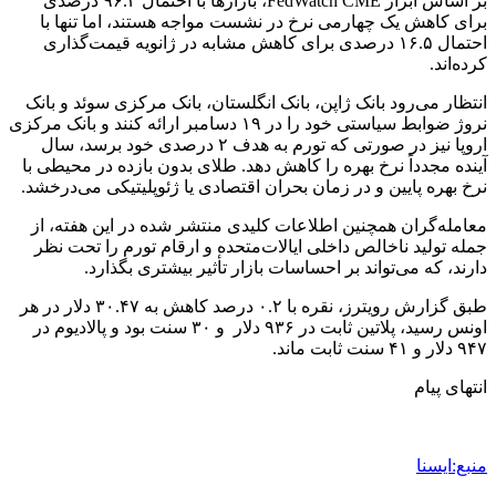
بر اساس ابزار FedWatch CME، بازارها با احتمال ۹۶.۳ درصدی
برای کاهش یک چهارمی نرخ در نشست مواجه هستند، اما تنها با
احتمال ۱۶.۵ درصدی برای کاهش مشابه در ژانویه قیمت‌گذاری
کرده‌اند.
انتظار می‌رود بانک ژاپن، بانک انگلستان، بانک مرکزی سوئد و بانک
نروژ ضوابط سیاستی خود را در ۱۹ دسامبر ارائه کنند و بانک مرکزی
اروپا نیز در صورتی که تورم به هدف ۲ درصدی خود برسد، سال
آینده مجدداً نرخ بهره را کاهش دهد. طلای بدون بازده در محیطی با
نرخ بهره پایین و در زمان بحران اقتصادی یا ژئوپلیتیکی می‌درخشد.
معامله‌گران همچنین اطلاعات کلیدی منتشر شده در این هفته، از
جمله تولید ناخالص داخلی ایالات‌متحده و ارقام تورم را تحت نظر
دارند، که می‌تواند بر احساسات بازار تأثیر بیشتری بگذارد.
طبق گزارش رویترز، نقره با ۰.۲ درصد کاهش به ۳۰.۴۷ دلار در هر
اونس رسید، پلاتین ثابت در ۹۳۶ دلار و ۳۰ سنت بود و پالادیوم در
۹۴۷ دلار و ۴۱ سنت ثابت ماند.
انتهای پیام
منبع:ایسنا