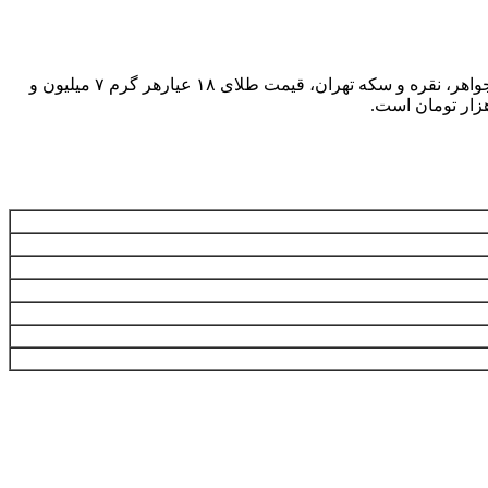
به گزارش همشهری آنلاین، امروز شنبه ۱۱ مرداد تا لحظه تنظیم این خبر بر اساس نرخ اعلامی اتحادیه صنف فروشندگان و سازندگان طلا، جواهر، نقره و سکه تهران، قیمت طلای ۱۸ عیارهر گرم ۷ میلیون و