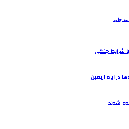
امه
چاپ
ا شرایط جنگی
 در ایام اربعین
نده شدند