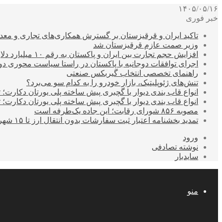
۱۴۰۵/۰۵/۱۶
خبر فوری
تاکید ایران و قرقیزستان بر گسترش همکاری‌های تجاری و معد
وزیر صمت عازم قرقیزستان شد
افزایش حجم تجارت بین ایران و پاکستان به رقم ۱۰ میلیارد دلار
اجرای توافقات دوجانبه با پاکستان در راستا سیاست محوری د
راهنمای تخصصی انتخاب گیربکس صنعتی
تنش‌های ژئوپلیتیک، بازار خودرو را به کدام سو می‌برد؟
انواع قاب بندی دیوار با گچبری پیش ساخته پلی یورتان دکارت
انواع قاب بندی دیوار با گچبری پیش ساخته پلی یورتان دکارت
مصوبه ۸۵۶ شورای رقابت؛ این جاده یک‌طرفه است
تمدید بخشنامه اعتبار ثبت سفارشات بدون انتقال ارز تا ۱۵ شهریور
ورود
نوشته تصادفی
سایدبار
منو