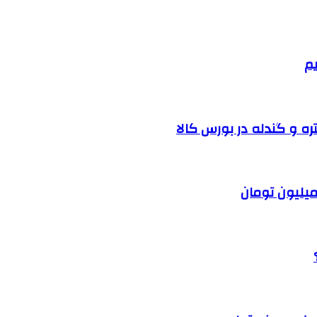
یم
ره و گندله در بورس کالا