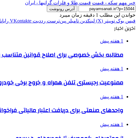
خبر مهم
سکه - قیمت
قیمت طلا و فلزات گرانبها - ایران
آدرس رونوشت
خواندن این مطلب 1 دقیقه زمان میبرد
فیس بوک
توییتر (X)
لینکدین
‫تامبلر
‫پین‌ترست
‫رددیت
‫VKontakte
رایان
آخرین اخبار
1 هفته پیش
مطالبه بخش خصوصی برای اصلاح قوانین متناسب ب
1 هفته پیش
ممنوعیت رجیستری تلفن همراه و خروج برخی خودروها
1 هفته پیش
واحدهای صنعتی برای دریافت اعتبار مالیاتی فراخوا
1 هفته پیش