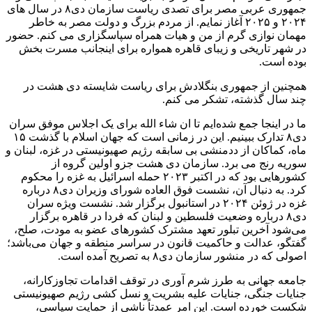
جمهوری عربی مصر برای تصدی ریاست سازمان دی۸ در سال های
۲۰۲۴ و ۲۰۲۵ آغاز نمایم. از مردم بزرگ و دولت مصر به خاطر
مهمان نوازی گرم از من و هیات همراه سپاسگزاری می کنم. حضور
در شهر تاریخی و زیبای قاهره همواره برای اینجانب مسرت بخش
بوده است.
همچنین از جمهوری بنگلادش برای ریاست شایسته دی هشت در
چند سال گذشته، تشکر می کنم.
ما در اینجا جمع شده‌ایم تا ان شاء الله برای یک اجلاس موفق سران
دی۸ تدارک ببینیم. این در زمانی است که جهان اسلام با گذشت ۱۵
ماه، کماکان از ددمنشی بی سابقه رژیم صهیونیستی در غزه، لبنان و
سوریه رنج می برد. سازمان دی هشت جزو اولین گروه از
کشورهایی بود که در اکتبر ۲۰۲۳ حمله اسرائیل به غزه را محکوم
کرد. به دنبال آن، نشست فوق العاده شورای وزیران دی۸ درباره
غزه در ژوئن ۲۰۲۴ در استانبول برگزار شد. نشست ویژه سران
دی۸ درباره وضعیت فلسطین و لبنان که فردا در قاهره برگزار
می‌شود آخرین تبلور تعهد مشترک کشورهای عضو به مودت، صلح،
گفتگو، عدالت و حاکمیت قانون در سراسر منطقه و جهان می‌باشد؛
اصولی که در منشور سازمان دی۸ به تصریح آمده است.
جامعه جهانی به طرز شرم آوری در توقف اقدامات تجاوزکارانه،
جنایات جنگی، جنایات علیه بشریت و نسل کشی رژیم صهیونیستی
شکست خورده است. این امر عمدتاً ناشی از حمایت سیاسی،