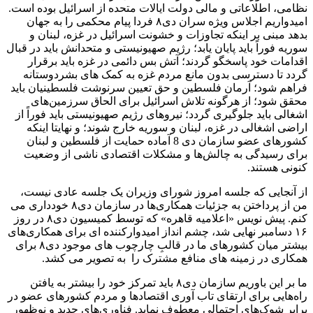
نظامی، اطلاعاتی و مالی دولت ایالات متحده از اسرائیل بوده است.
امیدواریم اجلاس ویژه سران دی۸ فردا پیام محکمی را به جهان
بدهد مبنی بر اینکه تجاوزات و خشونت اسرائیل در غزه، لبنان و
سوریه فوراً باید پایان یابد؛ رژیم صهیونیستی و متحدانش باید در قبال
اقدامات خود پاسخگو گردند؛ آتش بس دائمی در غزه باید برقرار
گردد تا دسترسی بدون مانع مردم غزه به کمک های بشردوستانه
فراهم شود؛ آرمان فلسطین و حق تعیین سرنوشت فلسطینیان باید
محقق شود؛ از هرگونه تلاش اسرائیل برای الحاق سرزمین‌های
اشغالی باید جلوگیری گردد؛ نیروهای رژیم صهیونیستی باید فوراً از
اراضی اشغالی در غزه، لبنان و سوریه خارج شوند؛ و نهایتا اینکه
کشورهای عضو سازمان دی 8 آماده حمایت از فلسطین و لبنان
برای رسیدگی به چالش‌ها و مشکلات اقتصادی ناشی از وضعیت
کنونی هستند.
از آنجایی که جلسه امروز شورای وزیران یک جلسه عادی نیست،
من از پرداختن به جزئیات همکاری‌ها در سازمان دی۸ خودداری می
کنم. پیش نویس «اعلامیه قاهره» که توسط کمیسیون دی۸ در روز
۱۶ دسامبر نهایی شد، چشم انداز امیدوارکننده ای برای همکاری‌های
بیشتر میان کشورهای ما در قالبِ چارچوب های موجود دی۸ برای
همکاری در زمینه های منافع مشترک را به تصویر می کشد.
ما بر این باوریم سازمان دی۸ باید تمرکز خود را بیشتر به یافتن
راه‌هایی برای ارتقای تاب آوری اقتصادها و مردم کشورهای عضو در
برابر شوک‌های احتمالی معطوف نماید. فناوری‌های جدید و نوظهور