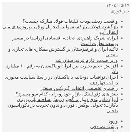
۱۴۰۵/۰۵/۱۹
خبر فوری
واقعیت ردیف بودجه تبلیغات فولاد مبارکه چیست؟
بازگشت فولاد مبارکه به تولید با تحویل ورق به پروژه‌های ملی
انتقال آب
ایران، شریک راهبردی اتحادیه اقتصادی اوراسیا در مسیر
توسعه تجارت است
تاکید ایران و قرقیزستان بر گسترش همکاری‌های تجاری و
معدنی
وزیر صمت عازم قرقیزستان شد
افزایش حجم تجارت بین ایران و پاکستان به رقم ۱۰ میلیارد
دلار
اجرای توافقات دوجانبه با پاکستان در راستا سیاست محوری
دولت چهاردهم
راهنمای تخصصی انتخاب گیربکس صنعتی
تنش‌های ژئوپلیتیک، بازار خودرو را به کدام سو می‌برد؟
انواع قاب بندی دیوار با گچبری پیش ساخته پلی یورتان
دکارت؛ تحولی لوکس، فوری و بدون تخریب در دکوراسیون
داخلی
ورود
نوشته تصادفی