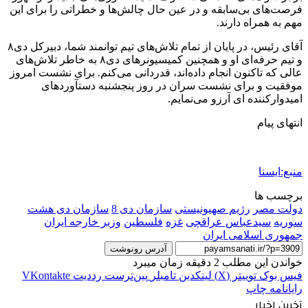
فرصت‌های بی‌سابقه و در عین حال چالش‌ها و خطراتی را برای این
مهم به همراه دارند.
آقای رئیس، در پایان از تمام تلاش‌های تیم توانمند شما، دبیرکل دی۸
و تیم حرفه‌ای او و همچنین کمیسیونرهای دی۸ به خاطر تلاش‌های
عالی که تاکنون انجام داده‌اند، قدردانی می‌کنم. برای نشست امروز
موفقیت و برای نشست سران در روز پنجشنبه دستآوردهای
امیدوارکننده ای آرزو می‌نمایم.
انتهای پیام
منبع:ایسنا
برچسب ها
دولت مصر
رژیم صهیونیستی
سازمان دی 8
سازمان دی هشت
سوریه
سيدعباس عراقچی
غزه
فلسطين
وزبر خارجه ایران
جمهوری اسلامی ایران
آدرس رونوشت
خواندن این مطلب 2 دقیقه زمان میبرد
فیس بوک
توییتر (X)
لینکدین
‫تامبلر
‫پین‌ترست
‫رددیت
‫VKontakte
رایانامه
چاپ
آخرین اخبار