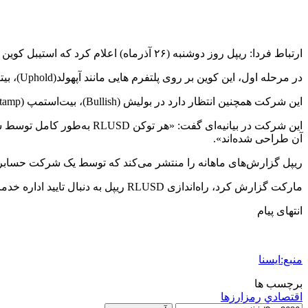
ارتباط فردا: ریپل روز دوشنبه (۲۶ آذرماه) اعلام کرد که استیبل کوین جدیدش (RLUSD) از ۱۷ دسامبر (٢٧ آذر)، در صرافی‌های جهانی در دسترس خواهد بود.
در مرحله اول، این کوین بر روی پلتفرم هایی مانند آپهولد(Uphold)، بیتسو (Bitso)، مون‌پی (MoonPay)، آرچاکس (Archax) و کوین‌مِنا (CoinMENA) در دسترس خواهد بود.
این شرکت همچنین انتظار دارد در بولیش (Bullish)، بیت‌استمپ (Bitstamp)، مرکادو بیت‌کوین (Mercado Bitcoin)، ایندیپندنت رزرو (Independent Reserve)، زیرو هش (Zero Hash) و موارد دیگر در دسترس باشد.
این شرکت در بیانیه‌ای گفت
آن طراحی شده‌اند».
ریپل گزارش‌های ماهانه را منتشر می‌کند که توسط یک شرکت حسابر
مارکت گزارش کرد، راه‌اندازی RLUSD ریپل به دنبال تایید اداره خدمات مالی نیویورک (NYDFS) صورت می‌گیرد.
انتهای پیام
منبع:ایسنا
برچسب ها
اقتصادي
رمزارزها