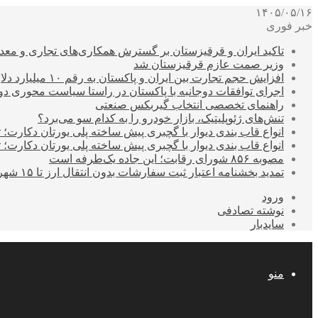
۱۴۰۵/۰۵/۱۶
خبر فوری
تاکید ایران و قرقیزستان بر گسترش همکاری‌های تجاری و معد
وزیر صمت عازم قرقیزستان شد
افزایش حجم تجارت بین ایران و پاکستان به رقم ۱۰ میلیارد دلار
اجرای توافقات دوجانبه با پاکستان در راستا سیاست محوری د
راهنمای تخصصی انتخاب گیربکس صنعتی
تنش‌های ژئوپلیتیک، بازار خودرو را به کدام سو می‌برد؟
انواع قاب بندی دیوار با گچبری پیش ساخته پلی یورتان دکارت
انواع قاب بندی دیوار با گچبری پیش ساخته پلی یورتان دکارت
مصوبه ۸۵۶ شورای رقابت؛ این جاده یک‌طرفه است
تمدید بخشنامه اعتبار ثبت سفارشات بدون انتقال ارز تا ۱۵ شهریور
ورود
نوشته تصادفی
سایدبار
منو