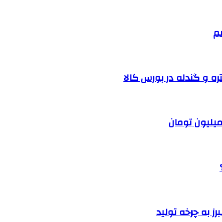
یم
ره و گندله در بورس کالا