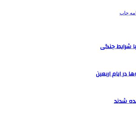
امه
چاپ
ا شرایط جنگی
 در ایام اربعین
نده شدند