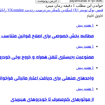
آدرس رونوشت
خواندن این مطلب 1 دقیقه زمان میبرد
فیس بوک
توییتر (X)
لینکدین
‫تامبلر
‫پین‌ترست
‫رددیت
‫VKontakte
رایان
آخرین اخبار
1 هفته پیش
مطالبه بخش خصوصی برای اصلاح قوانین متناسب ب
1 هفته پیش
ممنوعیت رجیستری تلفن همراه و خروج برخی خودروها
1 هفته پیش
واحدهای صنعتی برای دریافت اعتبار مالیاتی فراخوا
1 هفته پیش
از موتورهای کم‌مصرف تا خودروهای هیبریدی