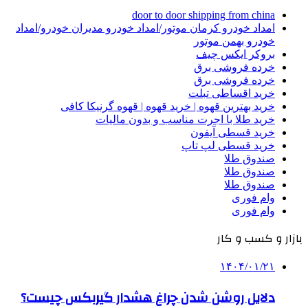
door to door shipping from china
امداد خودرو کرمان موتور/امداد خودرو مدیران خودرو/امداد
خودرو بهمن موتور
بروکر ایکس چیف
خرده فروشی برق
خرده فروشی برق
خرید اقساطی تبلت
خرید بهترین قهوه | خرید قهوه | قهوه گرنیکا کافی
خرید طلا با اجرت مناسب و بدون مالیات
خرید قسطی آیفون
خرید قسطی لپ تاپ
صندوق طلا
صندوق طلا
صندوق طلا
وام فوری
وام فوری
بازار و کسب و کار
۱۴۰۴/۰۱/۲۱
دلایل روشن شدن چراغ هشدار گیربکس چیست؟