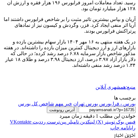
رسید. تعداد معاملات امروز فرابورس ۱۹۶ هزار فقره و ارزش آن
۱۲۸ هزار میلیارد تومان بود.
آریان و بپاس بیشترین تاثیر مثبت را بر شاخص فرابورس داشتند اما
آریا اثر منفی ایجاد کرد. فزر، وگردش و کیسون نیز از نمادهای
پرتراکنش فرابورس بودند.
در یک هفته منتهی به ۱۶ مهر ۱۴۰۴ بازار سهام بیشترین بازده و
بازارهای ارز و ارز دیجیتال کمترین میزان بازده را داشته‌اند. در هفته
مذکور شاخص بازار سرمایه ۶.۷۸ درصد رشد کرده؛ در حالی که
دلار بازار آزاد ۳.۹۷ درصد، ارز دیجیتال ۳.۹۸ درصد و طلای ۱۸ عیار
۱.۳۴ درصد رشد منفی داشته‌اند.
منبع:همشهری آنلاین
برچسب ها
بورس - فرا بورس
بورس تهران
خبر مهم
شاخص کل بورس
آدرس رونوشت
خواندن این مطلب 1 دقیقه زمان میبرد
فیس بوک
توییتر (X)
لینکدین
‫تامبلر
‫پین‌ترست
‫رددیت
‫VKontakte
رایانامه
چاپ
آخرین اخبار