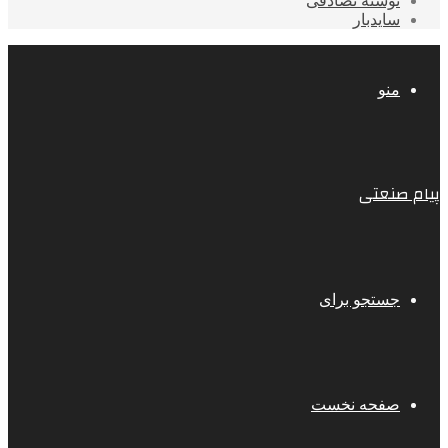
نوشته تصادفی
سایدبار
منو
پیام صنعتی
جستجو برای
صفحه نخست