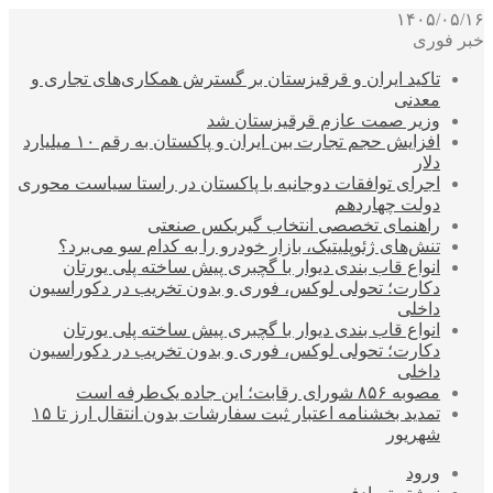
۱۴۰۵/۰۵/۱۶
خبر فوری
تاکید ایران و قرقیزستان بر گسترش همکاری‌های تجاری و
معدنی
وزیر صمت عازم قرقیزستان شد
افزایش حجم تجارت بین ایران و پاکستان به رقم ۱۰ میلیارد
دلار
اجرای توافقات دوجانبه با پاکستان در راستا سیاست محوری
دولت چهاردهم
راهنمای تخصصی انتخاب گیربکس صنعتی
تنش‌های ژئوپلیتیک، بازار خودرو را به کدام سو می‌برد؟
انواع قاب بندی دیوار با گچبری پیش ساخته پلی یورتان
دکارت؛ تحولی لوکس، فوری و بدون تخریب در دکوراسیون
داخلی
انواع قاب بندی دیوار با گچبری پیش ساخته پلی یورتان
دکارت؛ تحولی لوکس، فوری و بدون تخریب در دکوراسیون
داخلی
مصوبه ۸۵۶ شورای رقابت؛ این جاده یک‌طرفه است
تمدید بخشنامه اعتبار ثبت سفارشات بدون انتقال ارز تا ۱۵
شهریور
ورود