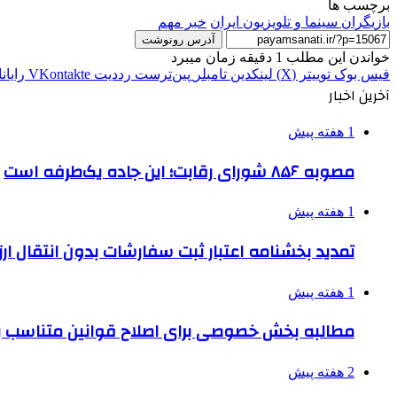
برچسب ها
بازیگران سینما و تلویزیون ایران
خبر مهم
آدرس رونوشت
خواندن این مطلب 1 دقیقه زمان میبرد
فیس بوک
توییتر (X)
لینکدین
‫تامبلر
‫پین‌ترست
‫رددیت
‫VKontakte
رایان
آخرین اخبار
1 هفته پیش
مصوبه ۸۵۶ شورای رقابت؛ این جاده یک‌طرفه است
1 هفته پیش
تمدید بخشنامه اعتبار ثبت سفارشات بدون انتقال ارز تا ۱۵ شهر
1 هفته پیش
مطالبه بخش خصوصی برای اصلاح قوانین متناسب ب
2 هفته پیش