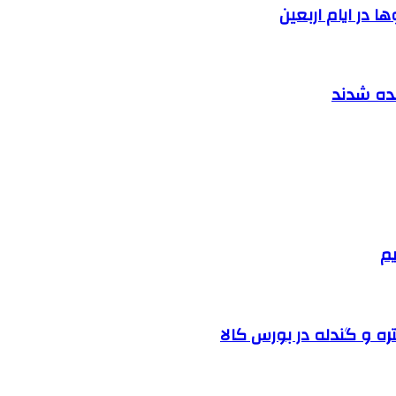
 در ایام اربعین
نده شدند
یم
ره و گندله در بورس کالا