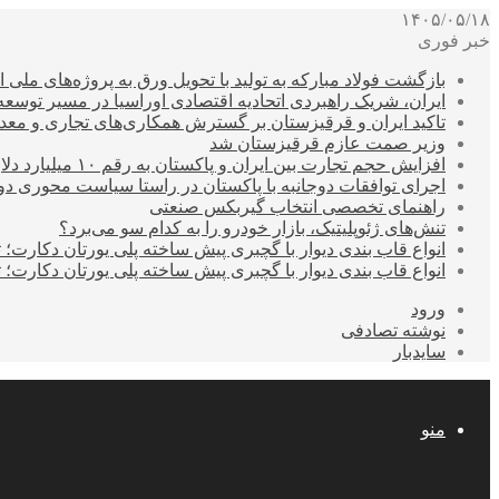
۱۴۰۵/۰۵/۱۸
خبر فوری
بازگشت فولاد مبارکه به تولید با تحویل ورق به پروژه‌های ملی ا
ایران، شریک راهبردی اتحادیه اقتصادی اوراسیا در مسیر توسع
تاکید ایران و قرقیزستان بر گسترش همکاری‌های تجاری و معد
وزیر صمت عازم قرقیزستان شد
افزایش حجم تجارت بین ایران و پاکستان به رقم ۱۰ میلیارد دلار
اجرای توافقات دوجانبه با پاکستان در راستا سیاست محوری د
راهنمای تخصصی انتخاب گیربکس صنعتی
تنش‌های ژئوپلیتیک، بازار خودرو را به کدام سو می‌برد؟
انواع قاب بندی دیوار با گچبری پیش ساخته پلی یورتان دکارت
انواع قاب بندی دیوار با گچبری پیش ساخته پلی یورتان دکارت
ورود
نوشته تصادفی
سایدبار
منو