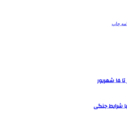
امه
چاپ
یور
ا شرایط جنگی