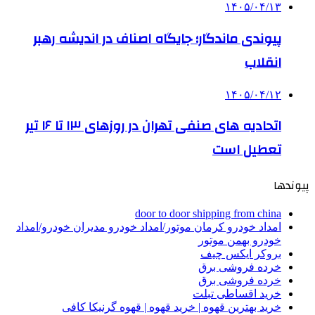
۱۴۰۵/۰۴/۱۳
پیوندی ماندگار؛ جایگاه اصناف در اندیشه رهبر
انقلاب
۱۴۰۵/۰۴/۱۲
اتحادیه های صنفی تهران در روزهای ۱۳ تا ۱۶ تیر
تعطیل است
پیوندها
door to door shipping from china
امداد خودرو کرمان موتور/امداد خودرو مدیران خودرو/امداد
خودرو بهمن موتور
بروکر ایکس چیف
خرده فروشی برق
خرده فروشی برق
خرید اقساطی تبلت
خرید بهترین قهوه | خرید قهوه | قهوه گرنیکا کافی