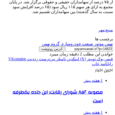
از ۷۵ درصد از سهامداران حقیقی و حقوقی برگزار شد. در پایان
مجمع به ازای هر سهم ۱۱۵ ریال سود (۶۵ درصد افزایش سود
نسبت به سال گذشته) بین سهامداران تقسیم شد.
منبع:مهر
برچسب ها
بهمن موتور
صنعت خودروسازی
گروه بهمن
آدرس رونوشت
خواندن این مطلب 2 دقیقه زمان میبرد
فیس بوک
توییتر (X)
لینکدین
‫تامبلر
‫پین‌ترست
‫رددیت
‫VKontakte
رایانامه
چاپ
آخرین اخبار
1 هفته پیش
مصوبه ۸۵۶ شورای رقابت؛ این جاده یک‌طرفه
است
1 هفته پیش