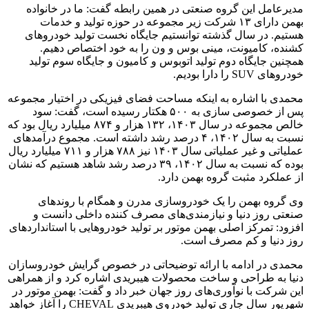
مدیرعامل این گروه صنعتی در همین رابطه گفت: ما در خانواده
بهمن دارای ۱۳ شرکت زیر مجموعه در حوزه تولید و خدمات
هستیم. در سال گذشته توانستیم جایگاه نخست تولید خودروهای
کشنده، کامیونت،
مینی
بوس و ون را به خود اختصاص دهیم.
همچنین جایگاه دوم تولید اتوبوس و کامیون و جایگاه سوم تولید
خودروهای SUV را دارا بودیم.
محمدی با اشاره به اینکه مساحت فضای فیزیکی در اختیار مجموعه
پس از خصوصی سازی به ۵۰۰ هکتار رسیده است، گفت: سود
خالص مجموعه در سال ۱۴۰۳، ۱۳۲ هزار و ۸۷۴ میلیارد ریال بود که
نسبت به سال ۱۴۰۲، ۴ درصد رشد داشته است. مجموع درآمدهای
عملیاتی و غیر عملیاتی سال ۱۴۰۳ نیز ۷۸۸ هزار و ۷۱۱ میلیارد ریال
بوده که نسبت به سال ۱۴۰۲، ۳۹ درصد رشد شاهد هستیم که نشان
از عملکرد مثبت گروه بهمن دارد.
وی گروه بهمن را یک خودروسازی مدرن و همگام با روندهای
صنعتی روز دنیا و نیازمندی‌های مصرف کننده داخلی دانست و
افزود: تمرکز اصلی بهمن موتور بر تولید خودروهایی با استانداردهای
روز دنیا و کم مصرف است.
محمدی در ادامه با ارائه توضیحاتی در خصوص گرایش خودروسازان
دنیا به طراحی و ساخت محصولات هیبریدی اشاره کرد و از همراهی
این شرکت با نوآوری‌های روز جهان خبر داد و گفت: بهمن موتور در
شهریور سال جاری تولید خودروی هیبریدی CHEVAL را آغاز خواهد