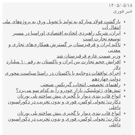
۱۴۰۵/۰۵/۱۸
خبر فوری
بازگشت فولاد مبارکه به تولید با تحویل ورق به پروژه‌های ملی
انتقال آب
ایران، شریک راهبردی اتحادیه اقتصادی اوراسیا در مسیر
توسعه تجارت است
تاکید ایران و قرقیزستان بر گسترش همکاری‌های تجاری و
معدنی
وزیر صمت عازم قرقیزستان شد
افزایش حجم تجارت بین ایران و پاکستان به رقم ۱۰ میلیارد
دلار
اجرای توافقات دوجانبه با پاکستان در راستا سیاست محوری
دولت چهاردهم
راهنمای تخصصی انتخاب گیربکس صنعتی
تنش‌های ژئوپلیتیک، بازار خودرو را به کدام سو می‌برد؟
انواع قاب بندی دیوار با گچبری پیش ساخته پلی یورتان
دکارت؛ تحولی لوکس، فوری و بدون تخریب در دکوراسیون
داخلی
انواع قاب بندی دیوار با گچبری پیش ساخته پلی یورتان
دکارت؛ تحولی لوکس، فوری و بدون تخریب در دکوراسیون
داخلی