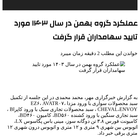
عملکرد گروه بهمن در سال ۱۴۰۳ مورد
تایید سهامداران قرار گرفت
خواندن این مطلب 2 دقیقه زمان میبرد
به گزارش خبرگزاری مهر، محمد محمدی در این جلسه از تکمیل
سبد محصولات سواری با ورود مزدا EZ۶، AVATR۰۷،
CHEVAL،ENVOY ، سبد محصولات تجاری سبک با ورود کاپراB ،
سبد تجاری سنگین با ورود کشنده BD۵۶۰، کامیون BD۴۶۰،
کامیونت
فورس
۳.۸ تن دوگانه سوز،
مینی
باس
پگاسوس
LX،
اتوبوس بین شهری ۹ متری و ۱۲ متری و اتوبوس درون شهری ۱۲
متری برقی خبر داد.