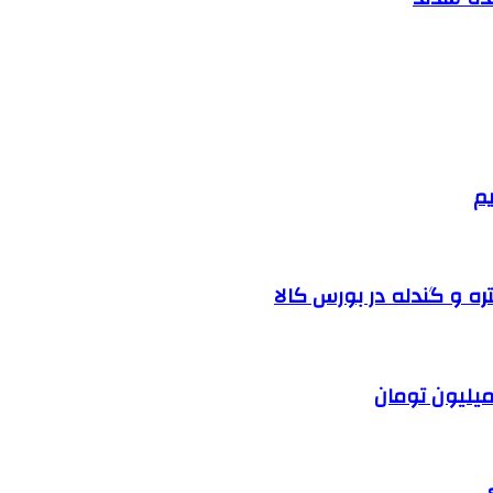
یم
ره و گندله در بورس کالا