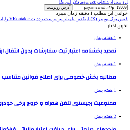
ارز - بازار داخلی
خبر مهم
دلار آمريكا
آدرس رونوشت
خواندن این مطلب 1 دقیقه زمان میبرد
فیس بوک
توییتر (X)
لینکدین
‫تامبلر
‫پین‌ترست
‫رددیت
‫VKontakte
رایان
آخرین اخبار
1 هفته پیش
تمدید بخشنامه اعتبار ثبت سفارشات بدون انتقال ارز تا ۱۵ شهر
1 هفته پیش
مطالبه بخش خصوصی برای اصلاح قوانین متناسب ب
1 هفته پیش
ممنوعیت رجیستری تلفن همراه و خروج برخی خودروها
2 هفته پیش
واحدهای صنعتی برای دریافت اعتبار مالیاتی فراخوا