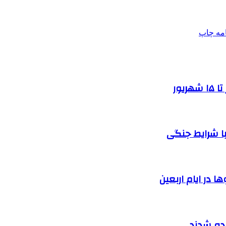
امه
چاپ
یور
ا شرایط جنگی
 در ایام اربعین
نده شدند