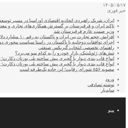
۱۴۰۵/۰۵/۱۷
خبر فوری
ایران، شریک راهبردی اتحادیه اقتصادی اوراسیا در مسیر توسع
تاکید ایران و قرقیزستان بر گسترش همکاری‌های تجاری و معد
وزیر صمت عازم قرقیزستان شد
افزایش حجم تجارت بین ایران و پاکستان به رقم ۱۰ میلیارد دلار
اجرای توافقات دوجانبه با پاکستان در راستا سیاست محوری د
راهنمای تخصصی انتخاب گیربکس صنعتی
تنش‌های ژئوپلیتیک، بازار خودرو را به کدام سو می‌برد؟
انواع قاب بندی دیوار با گچبری پیش ساخته پلی یورتان دکارت
انواع قاب بندی دیوار با گچبری پیش ساخته پلی یورتان دکارت
مصوبه ۸۵۶ شورای رقابت؛ این جاده یک‌طرفه است
ورود
نوشته تصادفی
سایدبار
منو