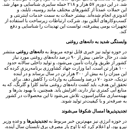
شد. در این دوره، ۵۷ هزار و ۲۱۸ حمله سایبری شناسایی و مهار شد.
این حملات عمدتاً از کشورهای مختلف مانند روسیه، تایلند، و
اندونزی انجام شده‌اند. بیشتر حملات به سمت خدمات اینترنتی و
کسب‌وکارهای آنلاین بود. شرکت ارتباطات زیرساخت با استفاده از
تجهیزات بومی پیشرفته، توانست این تهدیدات را شناسایی و دفع
کند.
وابستگی شدید به دانه‌های روغنی
در حوزه تولید نیز خبری قابل توجه مربوط به
دانه‌های روغنی
منتشر
شد، در حال حاضر، بیش از ۹۰ درصد دانه‌های روغنی مورد نیاز
کشور از طریق واردات تأمین می‌شود، و تولید داخلی سالانه حدود
۱۰۰ هزار تن است. اما وزارت جهاد کشاورزی برنامه‌ریزی کرده که
این میزان را به بیش از ۳۰۰ هزار تن در سال برساند و در آینده
نزدیک، حدود ۷۰ درصد وابستگی به واردات را کاهش دهد. برای
تحقق این هدف، باید کشت دانه‌های روغنی مانند کلزا و گلرنگ، که به
منابع آبی کمتری نیاز دارند، افزایش یابد. همچنین، با بهبود بذرها و
بهینه‌سازی مکانیزاسیون، تلاش می‌شود تا این محصولات در کشور
به صرفه‌تر و با کیفیت‌تر تولید شوند.
تجدیدپذیرها امسال شکوفا می‌شوند
در حوزه انرژی نیز مهم‌ترین خبر مربوط به
تجدیدپذیرها
و وعده وزیر
نیرو بود، او اعلام کرد که تا اوج بار مصرف برق تابستان سال آینده،