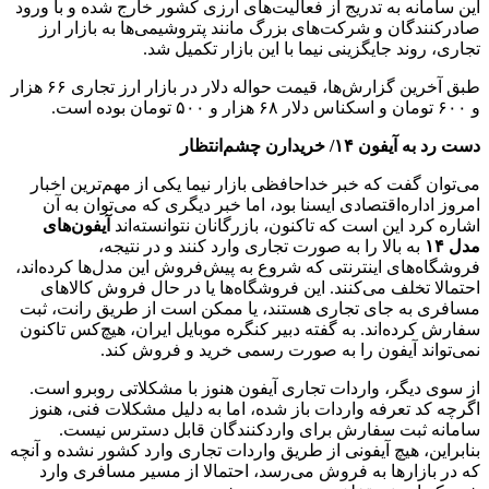
این سامانه به تدریج از فعالیت‌های ارزی کشور خارج شده و با ورود
صادرکنندگان و شرکت‌های بزرگ مانند پتروشیمی‌ها به بازار ارز
تجاری، روند جایگزینی نیما با این بازار تکمیل شد.
طبق آخرین گزارش‌ها، قیمت حواله دلار در بازار ارز تجاری ۶۶ هزار
و ۶۰۰ تومان و اسکناس دلار ۶۸ هزار و ۵۰۰ تومان بوده است.
دست رد به آیفون ۱۴/ خریدارن چشم‌انتظار
می‌توان گفت که خبر خداحافظی بازار نیما یکی از مهم‌ترین اخبار
امروز اداره‌اقتصادی ایسنا بود، اما خبر دیگری که می‌توان به آن
اشاره کرد این است که تاکنون، بازرگانان نتوانسته‌اند
آیفون‌های
مدل ۱۴
به بالا را به صورت تجاری وارد کنند و در نتیجه،
فروشگاه‌های اینترنتی که شروع به پیش‌فروش این مدل‌ها کرده‌اند،
احتمالا تخلف می‌کنند. این فروشگاه‌ها یا در حال فروش کالاهای
مسافری به جای تجاری هستند، یا ممکن است از طریق رانت، ثبت
سفارش کرده‌اند. به گفته دبیر کنگره موبایل ایران، هیچ‌کس تاکنون
نمی‌تواند آیفون را به صورت رسمی خرید و فروش کند.
از سوی دیگر، واردات تجاری آیفون هنوز با مشکلاتی روبرو است.
اگرچه کد تعرفه واردات باز شده، اما به دلیل مشکلات فنی، هنوز
سامانه ثبت سفارش برای واردکنندگان قابل دسترس نیست.
بنابراین، هیچ آیفونی از طریق واردات تجاری وارد کشور نشده و آنچه
که در بازارها به فروش می‌رسد، احتمالا از مسیر مسافری وارد