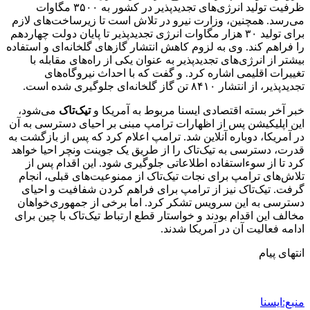
ظرفیت تولید انرژی‌های تجدیدپذیر در کشور به ۳۵۰۰ مگاوات
می‌رسد. همچنین، وزارت نیرو در تلاش است تا زیرساخت‌های لازم
برای تولید ۳۰ هزار مگاوات انرژی تجدیدپذیر تا پایان دولت چهاردهم
را فراهم کند. وی به لزوم کاهش انتشار گازهای گلخانه‌ای و استفاده
بیشتر از انرژی‌های تجدیدپذیر به عنوان یکی از راه‌های مقابله با
تغییرات اقلیمی اشاره کرد. و گفت که با احداث نیروگاه‌های
تجدیدپذیر، از انتشار ۸۴۱۰ تن گاز گلخانه‌ای جلوگیری شده است.
خبر آخر بسته اقتصادی ایسنا مربوط به آمریکا و
تیک‌تاک
می‌شود،
این اپلیکیشن پس از اظهارات ترامپ مبنی بر احیای دسترسی به آن
در آمریکا، دوباره آنلاین شد. ترامپ اعلام کرد که پس از بازگشت به
قدرت، دسترسی به تیک‌تاک را از طریق یک جوینت ونچر احیا خواهد
کرد تا از سوءاستفاده اطلاعاتی جلوگیری شود. این اقدام پس از
تلاش‌های ترامپ برای نجات تیک‌تاک از ممنوعیت‌های قبلی، انجام
گرفت. تیک‌تاک نیز از ترامپ برای فراهم کردن شفافیت و احیای
دسترسی به این سرویس تشکر کرد. اما برخی از جمهوری‌خواهان
مخالف این اقدام بودند و خواستار قطع ارتباط تیک‌تاک با چین برای
ادامه فعالیت آن در آمریکا شدند.
انتهای پیام
منبع:ایسنا