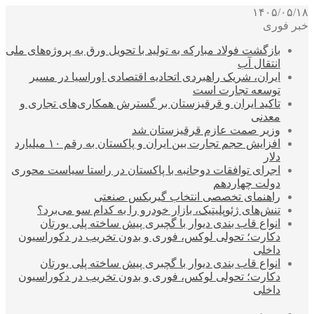
۱۴۰۵/۰۵/۱۸
خبر فوری
بازگشت فولاد مبارکه به تولید با تحویل ورق به پروژه‌های ملی
انتقال آب
ایران، شریک راهبردی اتحادیه اقتصادی اوراسیا در مسیر
توسعه تجارت است
تاکید ایران و قرقیزستان بر گسترش همکاری‌های تجاری و
معدنی
وزیر صمت عازم قرقیزستان شد
افزایش حجم تجارت بین ایران و پاکستان به رقم ۱۰ میلیارد
دلار
اجرای توافقات دوجانبه با پاکستان در راستا سیاست محوری
دولت چهاردهم
راهنمای تخصصی انتخاب گیربکس صنعتی
تنش‌های ژئوپلیتیک، بازار خودرو را به کدام سو می‌برد؟
انواع قاب بندی دیوار با گچبری پیش ساخته پلی یورتان
دکارت؛ تحولی لوکس، فوری و بدون تخریب در دکوراسیون
داخلی
انواع قاب بندی دیوار با گچبری پیش ساخته پلی یورتان
دکارت؛ تحولی لوکس، فوری و بدون تخریب در دکوراسیون
داخلی