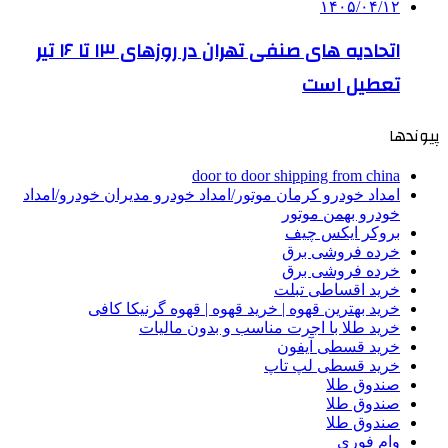
۱۴۰۵/۰۴/۱۲
اتحادیه های صنفی تهران در روزهای ۱۳ تا ۱۶ تیر
تعطیل است
پیوندها
door to door shipping from china
امداد خودرو کرمان موتور/امداد خودرو مدیران خودرو/امداد
خودرو بهمن موتور
بروکر ایکس چیف
خرده فروشی برق
خرده فروشی برق
خرید اقساطی تبلت
خرید بهترین قهوه | خرید قهوه | قهوه گرنیکا کافی
خرید طلا با اجرت مناسب و بدون مالیات
خرید قسطی آیفون
خرید قسطی لپ تاپ
صندوق طلا
صندوق طلا
صندوق طلا
وام فوری