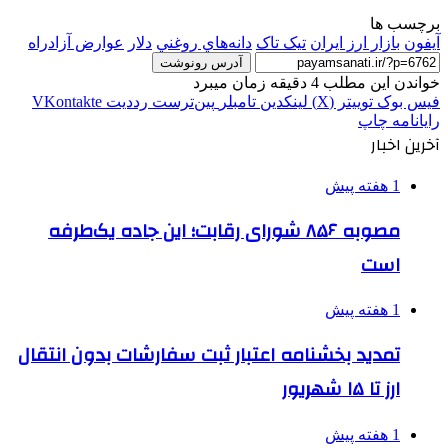
برچسب ها
آيفون
بازار ارز ایران
تیک تاک
دانه‌هاي روغني
دلار
عوارض آزادراه
آدرس رونوشت
خواندن این مطلب 4 دقیقه زمان میبرد
فیس بوک
توییتر (X)
لینکدین
‫تامبلر
‫پین‌ترست
‫رددیت
‫VKontakte
رایانامه
چاپ
آخرین اخبار
1 هفته پیش
مصوبه ۸۵۶ شورای رقابت؛ این جاده یک‌طرفه
است
1 هفته پیش
تمدید بخشنامه اعتبار ثبت سفارشات بدون انتقال
ارز تا ۱۵ شهریور
1 هفته پیش