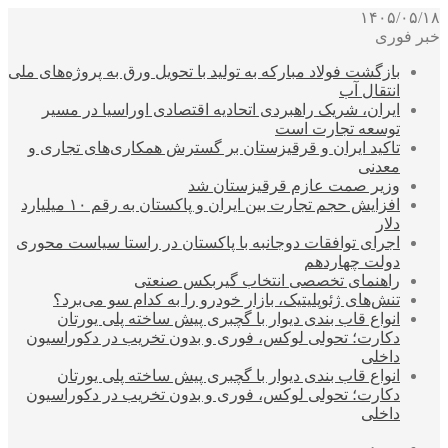
۱۴۰۵/۰۵/۱۸
خبر فوری
بازگشت فولاد مبارکه به تولید با تحویل ورق به پروژه‌های ملی
انتقال آب
ایران، شریک راهبردی اتحادیه اقتصادی اوراسیا در مسیر
توسعه تجارت است
تاکید ایران و قرقیزستان بر گسترش همکاری‌های تجاری و
معدنی
وزیر صمت عازم قرقیزستان شد
افزایش حجم تجارت بین ایران و پاکستان به رقم ۱۰ میلیارد
دلار
اجرای توافقات دوجانبه با پاکستان در راستا سیاست محوری
دولت چهاردهم
راهنمای تخصصی انتخاب گیربکس صنعتی
تنش‌های ژئوپلیتیک، بازار خودرو را به کدام سو می‌برد؟
انواع قاب بندی دیوار با گچبری پیش ساخته پلی یورتان
دکارت؛ تحولی لوکس، فوری و بدون تخریب در دکوراسیون
داخلی
انواع قاب بندی دیوار با گچبری پیش ساخته پلی یورتان
دکارت؛ تحولی لوکس، فوری و بدون تخریب در دکوراسیون
داخلی