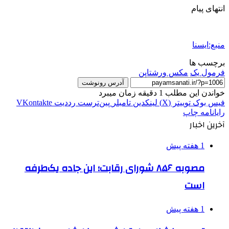
انتهای پیام
منبع:ایسنا
برچسب ها
فرمول یک
مکس ورشتاپن
آدرس رونوشت
خواندن این مطلب 1 دقیقه زمان میبرد
فیس بوک
توییتر (X)
لینکدین
‫تامبلر
‫پین‌ترست
‫رددیت
‫VKontakte
رایانامه
چاپ
آخرین اخبار
1 هفته پیش
مصوبه ۸۵۶ شورای رقابت؛ این جاده یک‌طرفه
است
1 هفته پیش