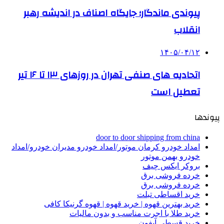
پیوندی ماندگار؛ جایگاه اصناف در اندیشه رهبر
انقلاب
۱۴۰۵/۰۴/۱۲
اتحادیه های صنفی تهران در روزهای ۱۳ تا ۱۶ تیر
تعطیل است
پیوندها
door to door shipping from china
امداد خودرو کرمان موتور/امداد خودرو مدیران خودرو/امداد
خودرو بهمن موتور
بروکر ایکس چیف
خرده فروشی برق
خرده فروشی برق
خرید اقساطی تبلت
خرید بهترین قهوه | خرید قهوه | قهوه گرنیکا کافی
خرید طلا با اجرت مناسب و بدون مالیات
خرید قسطی آیفون