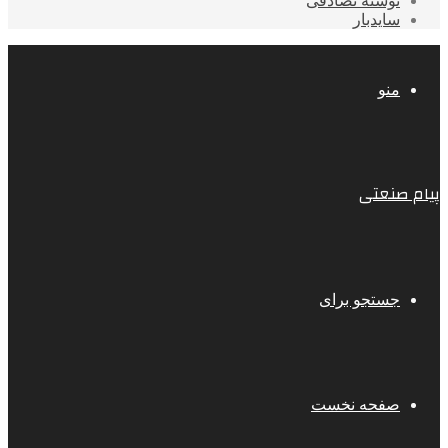
نوشته تصادفی
سایدبار
منو
پیام صنعتی
جستجو برای
صفحه نخست