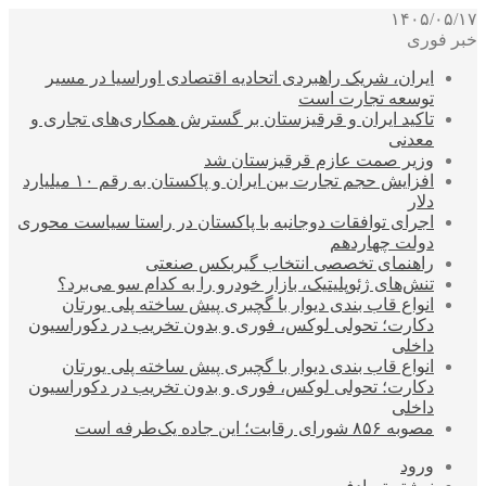
۱۴۰۵/۰۵/۱۷
خبر فوری
ایران، شریک راهبردی اتحادیه اقتصادی اوراسیا در مسیر
توسعه تجارت است
تاکید ایران و قرقیزستان بر گسترش همکاری‌های تجاری و
معدنی
وزیر صمت عازم قرقیزستان شد
افزایش حجم تجارت بین ایران و پاکستان به رقم ۱۰ میلیارد
دلار
اجرای توافقات دوجانبه با پاکستان در راستا سیاست محوری
دولت چهاردهم
راهنمای تخصصی انتخاب گیربکس صنعتی
تنش‌های ژئوپلیتیک، بازار خودرو را به کدام سو می‌برد؟
انواع قاب بندی دیوار با گچبری پیش ساخته پلی یورتان
دکارت؛ تحولی لوکس، فوری و بدون تخریب در دکوراسیون
داخلی
انواع قاب بندی دیوار با گچبری پیش ساخته پلی یورتان
دکارت؛ تحولی لوکس، فوری و بدون تخریب در دکوراسیون
داخلی
مصوبه ۸۵۶ شورای رقابت؛ این جاده یک‌طرفه است
ورود