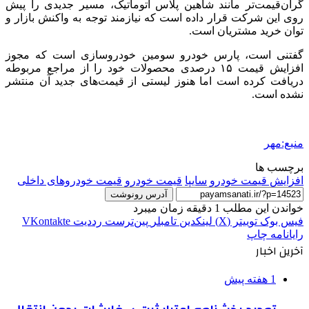
گران‌قیمت‌تر مانند شاهین پلاس اتوماتیک، مسیر جدیدی را پیش
روی این شرکت قرار داده است که نیازمند توجه به واکنش بازار و
توان خرید مشتریان است.
گفتنی است، پارس خودرو سومین خودروسازی است که مجوز
افزایش قیمت ۱۵ درصدی محصولات خود را از مراجع مربوطه
دریافت کرده است اما هنوز لیستی از قیمت‌های جدید آن منتشر
نشده است.
منبع:مهر
برچسب ها
افزایش قیمت خودرو
سایپا
قیمت خودرو
قیمت خودروهای داخلی
آدرس رونوشت
خواندن این مطلب 1 دقیقه زمان میبرد
فیس بوک
توییتر (X)
لینکدین
‫تامبلر
‫پین‌ترست
‫رددیت
‫VKontakte
رایانامه
چاپ
آخرین اخبار
1 هفته پیش