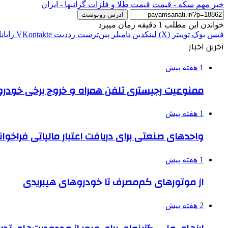
خبر مهم
سکه - قیمت
قیمت طلا و فلزات گرانبها - ایران
آدرس رونوشت
خواندن این مطلب 1 دقیقه زمان میبرد
فیس بوک
توییتر (X)
لینکدین
‫تامبلر
‫پین‌ترست
‫رددیت
‫VKontakte
رایان
آخرین اخبار
1 هفته پیش
ممنوعیت رجیستری تلفن همراه و خروج برخی خودروها
1 هفته پیش
واحدهای صنعتی برای دریافت اعتبار مالیاتی فراخوا
1 هفته پیش
از موتورهای کم‌مصرف تا خودروهای هیبریدی
2 هفته پیش