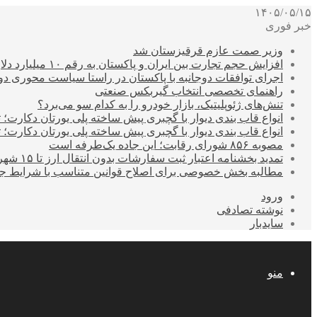
۱۴۰۵/۰۵/۱۵
خبر فوری
وزیر صمت عازم قرقیزستان شد
افزایش حجم تجارت بین ایران و پاکستان به رقم ۱۰ میلیارد دلار
اجرای توافقات دوجانبه با پاکستان در راستا سیاست محوری د
راهنمای تخصصی انتخاب گیربکس صنعتی
تنش‌های ژئوپلیتیک، بازار خودرو را به کدام سو می‌برد؟
انواع قاب بندی دیوار با گچبری پیش ساخته پلی یورتان دکارت
انواع قاب بندی دیوار با گچبری پیش ساخته پلی یورتان دکارت
مصوبه ۸۵۶ شورای رقابت؛ این جاده یک‌طرفه است
تمدید بخشنامه اعتبار ثبت سفارشات بدون انتقال ارز تا ۱۵ شهریور
مطالبه بخش خصوصی برای اصلاح قوانین متناسب با شرایط ج
ورود
نوشته تصادفی
سایدبار
منو