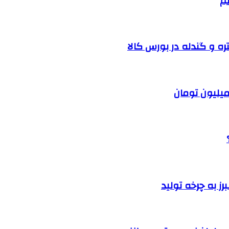
یم
ره و گندله در بورس کالا